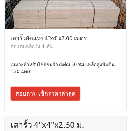
เสารั้วอัดแรง 4"x4"x2.00 เมตร
อัดแรงเหล็กใน 4 เส้น
เหมาะสำหรับใช้ล้อมรั้ว ฝังดิน 50 ซม. เหลือสูงพ้นดิน
1.50 เมตร
สอบถาม เช็กราคาล่าสุด
เสารั้ว 4"x4"x2.50 ม.