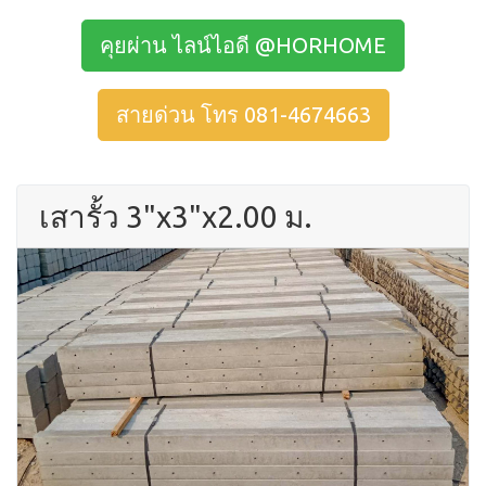
คุยผ่าน ไลน์ไอดี @HORHOME
สายด่วน โทร 081-4674663
เสารั้ว 3"x3"x2.00 ม.