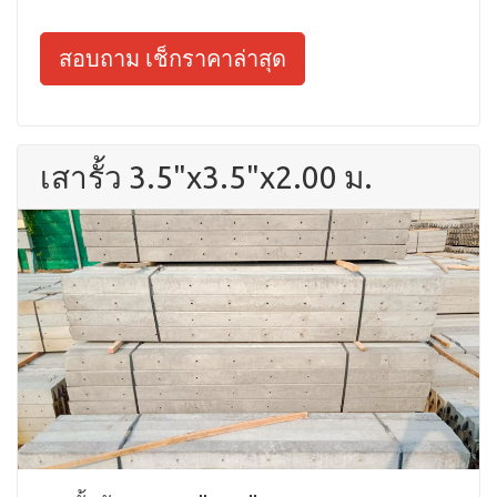
สอบถาม เช็กราคาล่าสุด
เสารั้ว 3.5"x3.5"x2.00 ม.