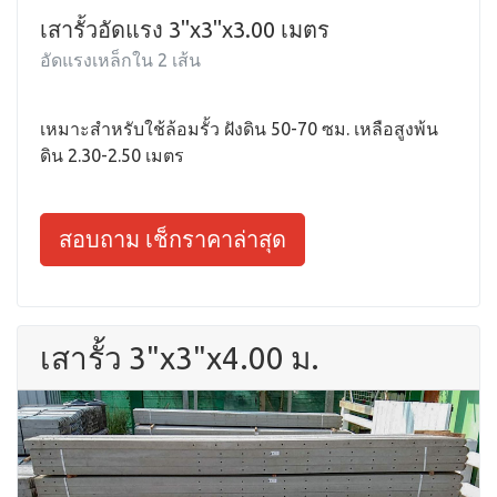
เสารั้วอัดแรง 3"x3"x3.00 เมตร
อัดแรงเหล็กใน 2 เส้น
เหมาะสำหรับใช้ล้อมรั้ว ฝังดิน 50-70 ซม. เหลือสูงพ้น
ดิน 2.30-2.50 เมตร
สอบถาม เช็กราคาล่าสุด
เสารั้ว 3"x3"x4.00 ม.