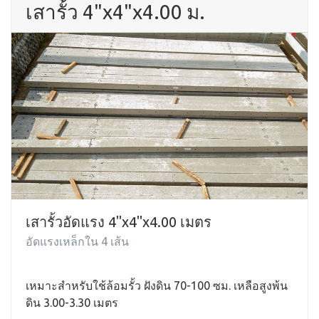
เสารั้ว 4"x4"x4.00 ม.
เสารั้วอัดแรง 4"x4"x4.00 เมตร
อัดแรงเหล็กใน 4 เส้น
เหมาะสำหรับใช้ล้อมรั้ว ฝังดิน 70-100 ซม. เหลือสูงพ้น
ดิน 3.00-3.30 เมตร