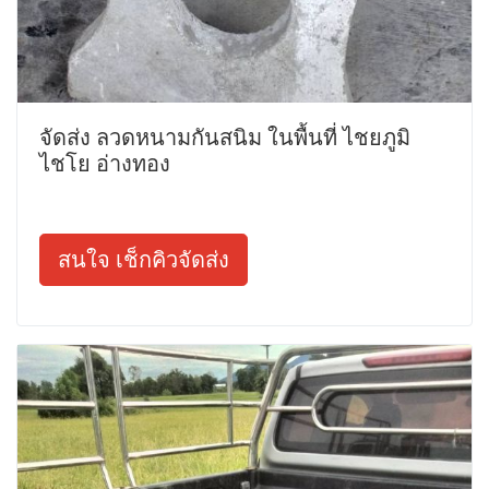
จัดส่ง ลวดหนามกันสนิม ในพื้นที่ ไชยภูมิ
ไชโย อ่างทอง
สนใจ เช็กคิวจัดส่ง