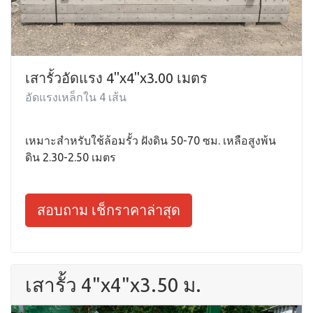
เสารั้วอัดแรง 4"x4"x3.00 เมตร
อัดแรงเหล็กใน 4 เส้น
เหมาะสำหรับใช้ล้อมรั้ว ฝังดิน 50-70 ซม. เหลือสูงพ้น
ดิน 2.30-2.50 เมตร
สอบถาม เช็กราคาล่าสุด
เสารั้ว 4"x4"x3.50 ม.