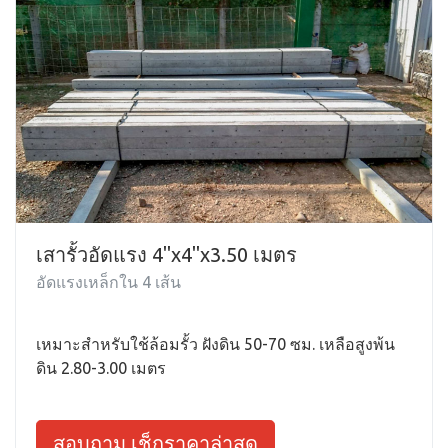
เสารั้วอัดแรง 4"x4"x3.50 เมตร
อัดแรงเหล็กใน 4 เส้น
เหมาะสำหรับใช้ล้อมรั้ว ฝังดิน 50-70 ซม. เหลือสูงพ้น
ดิน 2.80-3.00 เมตร
สอบถาม เช็กราคาล่าสุด