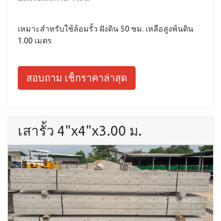
เหมาะสำหรับใช้ล้อมรั้ว ฝังดิน 50 ซม. เหลือสูงพ้นดิน
1.00 เมตร
สอบถาม เช็กราคาล่าสุด
เสารั้ว 4"x4"x3.00 ม.