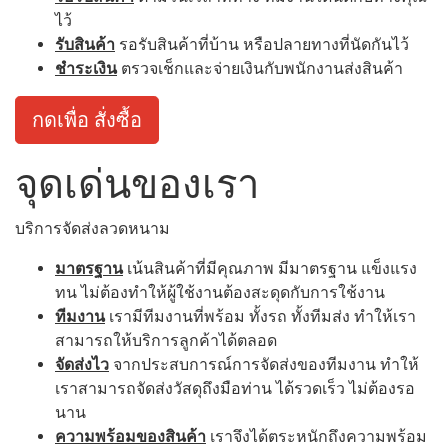
ไว้
รับสินค้า
รอรับสินค้าที่บ้าน หรือปลายทางที่นัดกันไว้
ชำระเงิน
ตรวจเช็กและจ่ายเงินกับพนักงานส่งสินค้า
กดเพื่อ สั่งซื้อ
จุดเด่นของเรา
บริการจัดส่งลวดหนาม
มาตรฐาน
เน้นสินค้าที่มีคุณภาพ มีมาตรฐาน แข็งแรง
ทน ไม่ต้องทำให้ผู้ใช้งานต้องสะดุดกับการใช้งาน
ทีมงาน
เรามีทีมงานที่พร้อม ทั้งรถ ทั้งทีมส่ง ทำให้เรา
สามารถให้บริการลูกค้าได้ตลอด
จัดส่งไว
จากประสบการณ์การจัดส่งของทีมงาน ทำให้
เราสามารถจัดส่งวัสดุถึงมือท่าน ได้รวดเร็ว ไม่ต้องรอ
นาน
ความพร้อมของสินค้า
เราจึงได้ตระหนักถึงความพร้อม