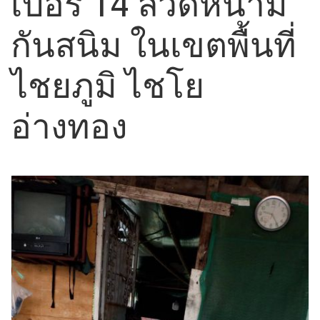
เบอร์ 14 ลวดหนาม
กันสนิม ในเขตพื้นที่
ไชยภูมิ ไชโย
อ่างทอง