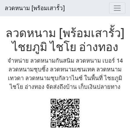
ลวดหนาม [พร้อมเสารั้ว]
ลวดหนาม [พร้อมเสารั้ว]
ไชยภูมิ ไชโย อ่างทอง
จำหน่าย ลวดหนามกันสนิม ลวดหนาม เบอร์ 14
ลวดหนามชุบซิ้ง ลวดหนามเซนเทค ลวดหนาม
เทวดา ลวดหนามชุบกัลวาไนซ์ ในพื้นที่ ไชยภูมิ
ไชโย อ่างทอง จัดส่งถึงบ้าน เก็บเงินปลายทาง