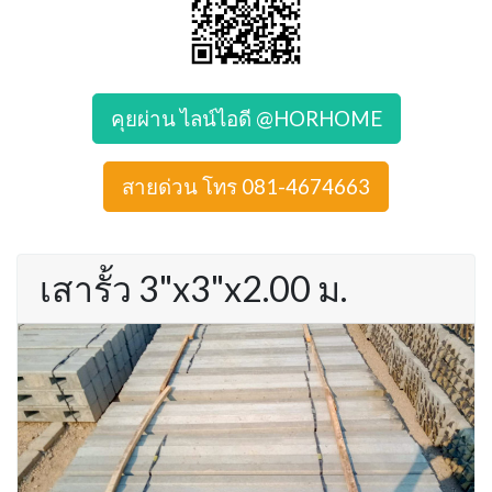
คุยผ่าน ไลน์ไอดี @HORHOME
สายด่วน โทร 081-4674663
เสารั้ว 3"x3"x2.00 ม.