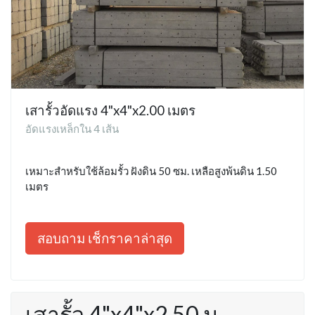
เสารั้วอัดแรง 4"x4"x2.00 เมตร
อัดแรงเหล็กใน 4 เส้น
เหมาะสำหรับใช้ล้อมรั้ว ฝังดิน 50 ซม. เหลือสูงพ้นดิน 1.50
เมตร
สอบถาม เช็กราคาล่าสุด
เสารั้ว 4"x4"x2.50 ม.