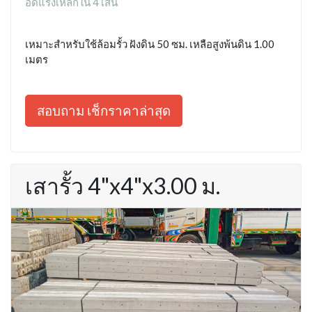
อัดแรงเหล็กใน 4 เส้น
เหมาะสำหรับใช้ล้อมรั้ว ฝังดิน 50 ซม. เหลือสูงพ้นดิน 1.00
เมตร
สอบถาม เช็กราคาล่าสุด
เสารั้ว 4"x4"x3.00 ม.