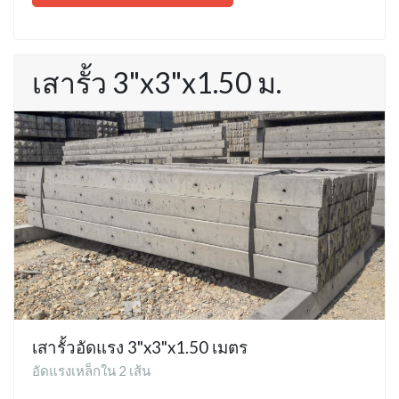
เสารั้ว 3"x3"x1.50 ม.
เสารั้วอัดแรง 3"x3"x1.50 เมตร
อัดแรงเหล็กใน 2 เส้น