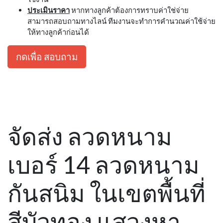
ประเมินราคา
หากทางลูกค้าต้องการทราบค่าใช่จ่าย
สามารถสอบถามทางไลน์ ทีมงานจะทำการคำนวณค่าใช้จ่าย
ให้ทางลูกค้าก่อนได้
กดเพื่อ สอบถาม
จัดส่ง ลวดหนาม
เบอร์ 14 ลวดหนาม
กันสนิม ในเขตพื้นที่
สีบัวทอง แสวงหา