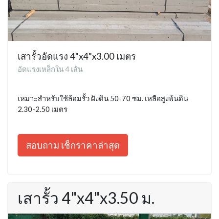
เสารั้วอัดแรง 4"x4"x3.00 เมตร
อัดแรงเหล็กใน 4 เส้น
เหมาะสำหรับใช้ล้อมรั้ว ฝังดิน 50-70 ซม. เหลือสูงพ้นดิน
2.30-2.50 เมตร
สอบถาม เช็กราคาล่าสุด
เสารั้ว 4"x4"x3.50 ม.