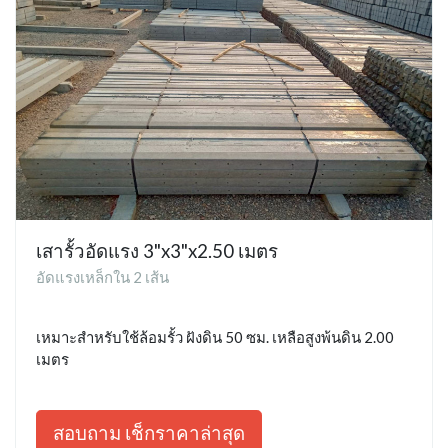
เสารั้วอัดแรง 3"x3"x2.50 เมตร
อัดแรงเหล็กใน 2 เส้น
เหมาะสำหรับใช้ล้อมรั้ว ฝังดิน 50 ซม. เหลือสูงพ้นดิน 2.00
เมตร
สอบถาม เช็กราคาล่าสุด