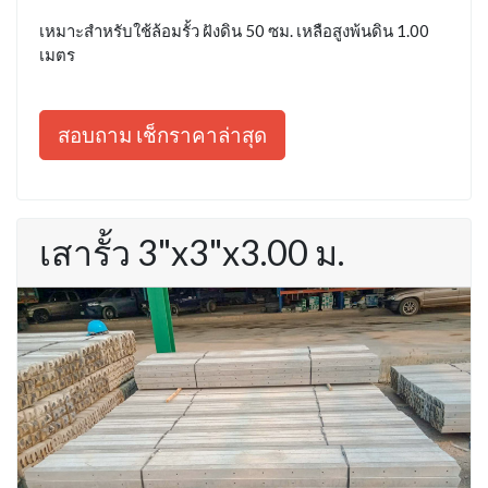
เหมาะสำหรับใช้ล้อมรั้ว ฝังดิน 50 ซม. เหลือสูงพ้นดิน 1.00
เมตร
สอบถาม เช็กราคาล่าสุด
เสารั้ว 3"x3"x3.00 ม.