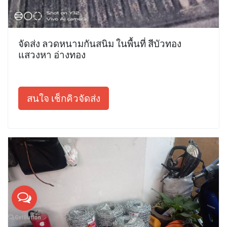
จัดส่ง ลวดหนามกันสนิม ในพื้นที่ สีบัวทอง
แสวงหา อ่างทอง
สนใจ เช็กคิวจัดส่ง