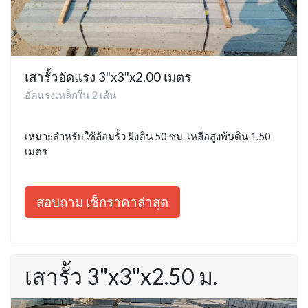
เสารั้วอัดแรง 3"x3"x2.00 เมตร
อัดแรงเหล็กใน 2 เส้น
เหมาะสำหรับใช้ล้อมรั้ว ฝังดิน 50 ซม. เหลือสูงพ้นดิน 1.50
เมตร
สอบถาม เช็กราคาล่าสุด
เสารั้ว 3"x3"x2.50 ม.