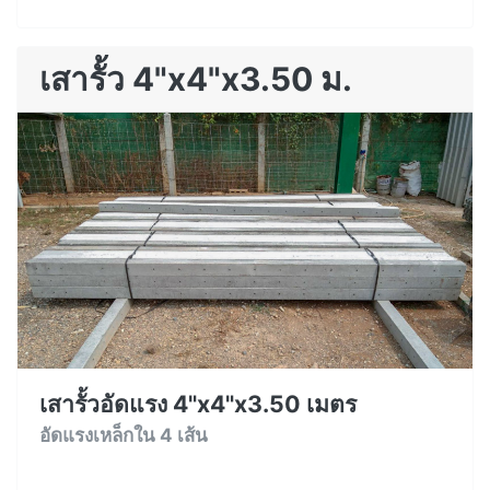
เสารั้ว 4"x4"x3.50 ม.
เสารั้วอัดแรง 4"x4"x3.50 เมตร
อัดแรงเหล็กใน 4 เส้น