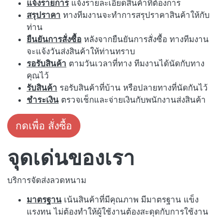
แจ้งรายการ
แจ้งรายละเอียดสินค้าที่ต้องการ
สรุปราคา
ทางทีมงานจะทำการสรุปราคาสินค้าให้กับ
ท่าน
ยืนยันการสั่งซื้อ
หลังจากยืนยันการสั่งซื้อ ทางทีมงาน
จะแจ้งวันส่งสินค้าให้ท่านทราบ
รอรับสินค้า
ตามวันเวลาที่ทาง ทีมงานได้นัดกับทาง
คุณไว้
รับสินค้า
รอรับสินค้าที่บ้าน หรือปลายทางที่นัดกันไว้
ชำระเงิน
ตรวจเช็กและจ่ายเงินกับพนักงานส่งสินค้า
กดเพื่อ สั่งซื้อ
จุดเด่นของเรา
บริการจัดส่งลวดหนาม
มาตรฐาน
เน้นสินค้าที่มีคุณภาพ มีมาตรฐาน แข็ง
แรงทน ไม่ต้องทำให้ผู้ใช้งานต้องสะดุดกับการใช้งาน