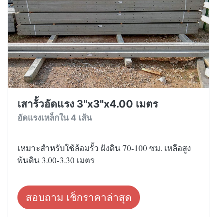
เสารั้วอัดแรง 3"x3"x4.00 เมตร
อัดแรงเหล็กใน 4 เส้น
เหมาะสำหรับใช้ล้อมรั้ว ฝังดิน 70-100 ซม. เหลือสูง
พ้นดิน 3.00-3.30 เมตร
สอบถาม เช็กราคาล่าสุด