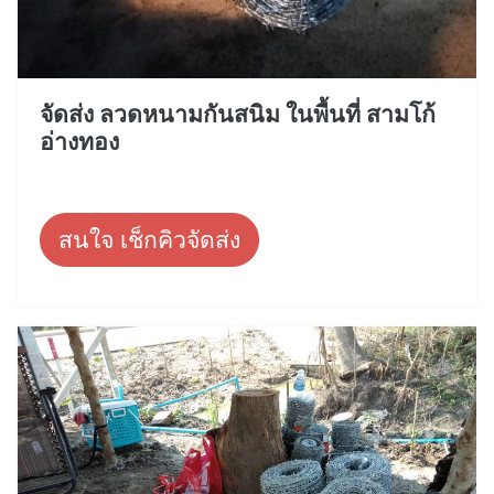
จัดส่ง ลวดหนามกันสนิม ในพื้นที่ สามโก้
อ่างทอง
สนใจ เช็กคิวจัดส่ง