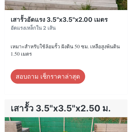
เสารั้วอัดแรง 3.5"x3.5"x2.00 เมตร
อัดแรงเหล็กใน 2 เส้น
เหมาะสำหรับใช้ล้อมรั้ว ฝังดิน 50 ซม. เหลือสูงพ้นดิน
1.50 เมตร
สอบถาม เช็กราคาล่าสุด
เสารั้ว 3.5"x3.5"x2.50 ม.