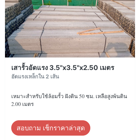
เสารั้วอัดแรง 3.5"x3.5"x2.50 เมตร
อัดแรงเหล็กใน 2 เส้น
เหมาะสำหรับใช้ล้อมรั้ว ฝังดิน 50 ซม. เหลือสูงพ้นดิน
2.00 เมตร
สอบถาม เช็กราคาล่าสุด