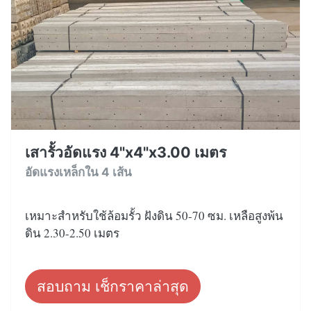
เสารั้วอัดแรง 4"x4"x3.00 เมตร
อัดแรงเหล็กใน 4 เส้น
เหมาะสำหรับใช้ล้อมรั้ว ฝังดิน 50-70 ซม. เหลือสูงพ้น
ดิน 2.30-2.50 เมตร
สอบถาม เช็กราคาล่าสุด