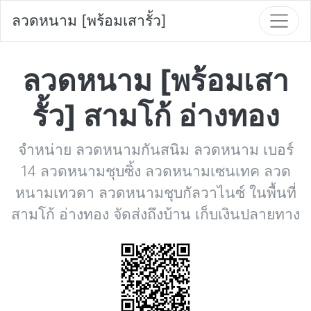
ลวดหนาม [พร้อมเสารั้ว]
ลวดหนาม [พร้อมเสา
รั้ว] สามโก้ อ่างทอง
จำหน่าย ลวดหนามกันสนิม ลวดหนาม เบอร์
14 ลวดหนามชุบซิ้ง ลวดหนามเซนเทค ลวด
หนามเทวดา ลวดหนามชุบกัลวาไนซ์ ในพื้นที่
สามโก้ อ่างทอง จัดส่งถึงบ้าน เก็บเงินปลายทาง