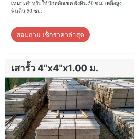
เหมาะสำหรับใช้ปักหลักเขต ฝังดิน 50 ซม. เหลือสูง
พ้นดิน 50 ซม.
สอบถาม เช็กราคาล่าสุด
เสารั้ว 4"x4"x1.00 ม.