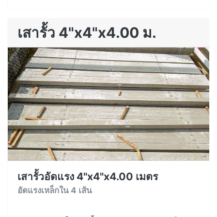
เสารั้ว 4"x4"x4.00 ม.
เสารั้วอัดแรง 4"x4"x4.00 เมตร
อัดแรงเหล็กใน 4 เส้น