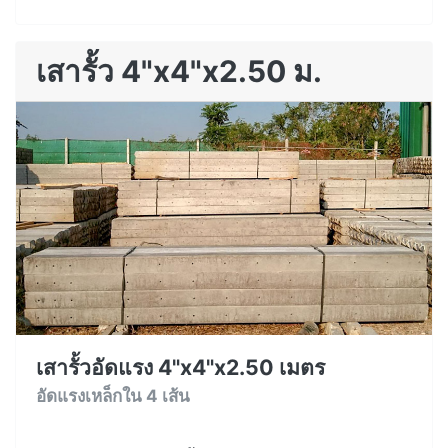
เสารั้ว 4"x4"x2.50 ม.
เสารั้วอัดแรง 4"x4"x2.50 เมตร
อัดแรงเหล็กใน 4 เส้น