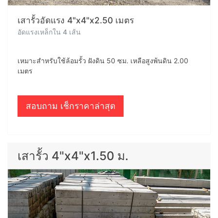
เสารั้วอัดแรง 4"x4"x2.50 เมตร
อัดแรงเหล็กใน 4 เส้น
เหมาะสำหรับใช้ล้อมรั้ว ฝังดิน 50 ซม. เหลือสูงพ้นดิน 2.00
เมตร
สอบถาม เช็กราคาล่าสุด
เสารั้ว 4"x4"x1.50 ม.