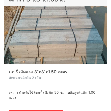
เสารั้วอัดแรง 3"x3"x1.50 เมตร
อัดแรงเหล็กใน 2 เส้น
เหมาะสำหรับใช้ล้อมรั้ว ฝังดิน 50 ซม. เหลือสูงพ้นดิน 1.00
เมตร