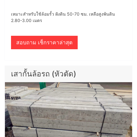
เหมาะสำหรับใช้ล้อมรั้ว ฝังดิน 50-70 ซม. เหลือสูงพ้นดิน
2.80-3.00 เมตร
สอบถาม เช็กราคาล่าสุด
เสากั้นล้อรถ (หัวตัด)