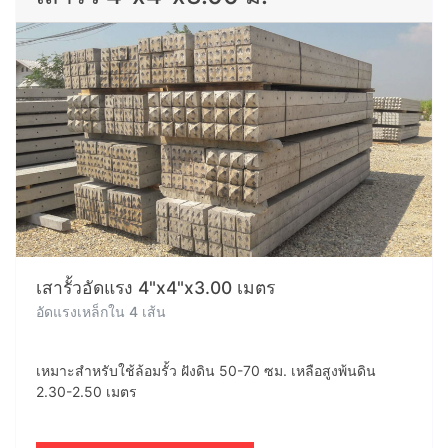
เสารั้วอัดแรง 4"x4"x3.00 เมตร
อัดแรงเหล็กใน 4 เส้น
เหมาะสำหรับใช้ล้อมรั้ว ฝังดิน 50-70 ซม. เหลือสูงพ้นดิน
2.30-2.50 เมตร