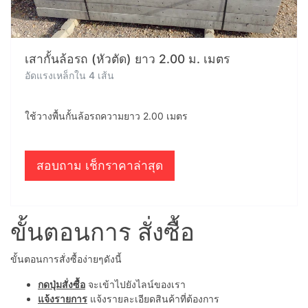
เสากั้นล้อรถ (หัวตัด) ยาว 2.00 ม. เมตร
อัดแรงเหล็กใน 4 เส้น
ใช้วางพื้นกั้นล้อรถความยาว 2.00 เมตร
สอบถาม เช็กราคาล่าสุด
ขั้นตอนการ สั่งซื้อ
ขั้นตอนการสั่งซื้อง่ายๆดังนี้
กดปุ่มสั่งซื้อ
จะเข้าไปยังไลน์ของเรา
แจ้งรายการ
แจ้งรายละเอียดสินค้าที่ต้องการ