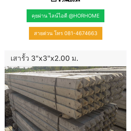
คุยผ่าน ไลน์ไอดี @HORHOME
สายด่วน โทร 081-4674663
เสารั้ว 3"x3"x2.00 ม.