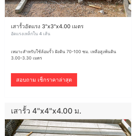
เสารั้วอัดแรง 3"x3"x4.00 เมตร
อัดแรงเหล็กใน 4 เส้น
เหมาะสำหรับใช้ล้อมรั้ว ฝังดิน 70-100 ซม. เหลือสูงพ้นดิน
3.00-3.30 เมตร
สอบถาม เช็กราคาล่าสุด
เสารั้ว 4"x4"x4.00 ม.