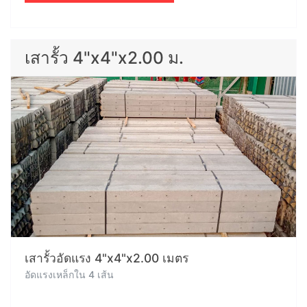
เสารั้ว 4"x4"x2.00 ม.
เสารั้วอัดแรง 4"x4"x2.00 เมตร
อัดแรงเหล็กใน 4 เส้น