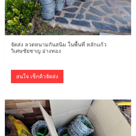
จัดส่ง ลวดหนามกันสนิม ในพื้นที่ หลักแก้ว
วิเศษชัยชาญ อ่างทอง
สนใจ เช็กคิวจัดส่ง