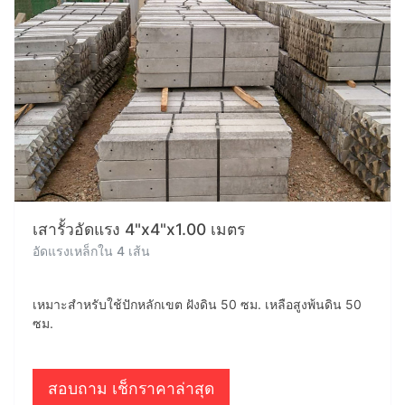
เสารั้วอัดแรง 4"x4"x1.00 เมตร
อัดแรงเหล็กใน 4 เส้น
เหมาะสำหรับใช้ปักหลักเขต ฝังดิน 50 ซม. เหลือสูงพ้นดิน 50
ซม.
สอบถาม เช็กราคาล่าสุด