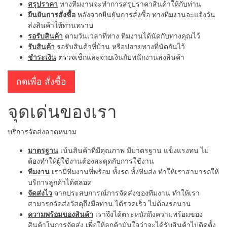
สรุปราคา
ทางทีมงานจะทำการสรุปราคาสินค้าให้กับท่าน
ยืนยันการสั่งซื้อ
หลังจากยืนยันการสั่งซื้อ ทางทีมงานจะแจ้งวัน
ส่งสินค้าให้ท่านทราบ
รอรับสินค้า
ตามวันเวลาที่ทาง ทีมงานได้นัดกับทางคุณไว้
รับสินค้า
รอรับสินค้าที่บ้าน หรือปลายทางที่นัดกันไว้
ชำระเงิน
ตรวจเช็กและจ่ายเงินกับพนักงานส่งสินค้า
กดเพื่อ สั่งซื้อ
จุดเด่นของเรา
บริการจัดส่งลวดหนาม
มาตรฐาน
เน้นสินค้าที่มีคุณภาพ มีมาตรฐาน แข็งแรงทน ไม่
ต้องทำให้ผู้ใช้งานต้องสะดุดกับการใช้งาน
ทีมงาน
เรามีทีมงานที่พร้อม ทั้งรถ ทั้งทีมส่ง ทำให้เราสามารถให้
บริการลูกค้าได้ตลอด
จัดส่งไว
จากประสบการณ์การจัดส่งของทีมงาน ทำให้เรา
สามารถจัดส่งวัสดุถึงมือท่าน ได้รวดเร็ว ไม่ต้องรอนาน
ความพร้อมของสินค้า
เราจึงได้ตระหนักถึงความพร้อมของ
สินค้าในการจัดส่ง เพื่อให้ลูกค้ามั่นใจว่าจะได้รับสินค้าไปติดตั้ง