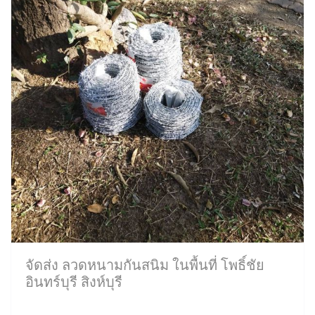
จัดส่ง ลวดหนามกันสนิม ในพื้นที่ โพธิ์ชัย
อินทร์บุรี สิงห์บุรี