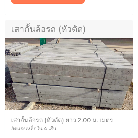
เสากั้นล้อรถ (หัวตัด)
เสากั้นล้อรถ (หัวตัด) ยาว 2.00 ม. เมตร
อัดแรงเหล็กใน 4 เส้น