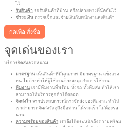
ไว้
รับสินค้า
รอรับสินค้าที่บ้าน หรือปลายทางที่นัดกันไว้
ชำระเงิน
ตรวจเช็กและจ่ายเงินกับพนักงานส่งสินค้า
กดเพื่อ สั่งซื้อ
จุดเด่นของเรา
บริการจัดส่งลวดหนาม
มาตรฐาน
เน้นสินค้าที่มีคุณภาพ มีมาตรฐาน แข็งแรง
ทน ไม่ต้องทำให้ผู้ใช้งานต้องสะดุดกับการใช้งาน
ทีมงาน
เรามีทีมงานที่พร้อม ทั้งรถ ทั้งทีมส่ง ทำให้เรา
สามารถให้บริการลูกค้าได้ตลอด
จัดส่งไว
จากประสบการณ์การจัดส่งของทีมงาน ทำให้
เราสามารถจัดส่งวัสดุถึงมือท่าน ได้รวดเร็ว ไม่ต้องรอ
นาน
ความพร้อมของสินค้า
เราจึงได้ตระหนักถึงความพร้อม