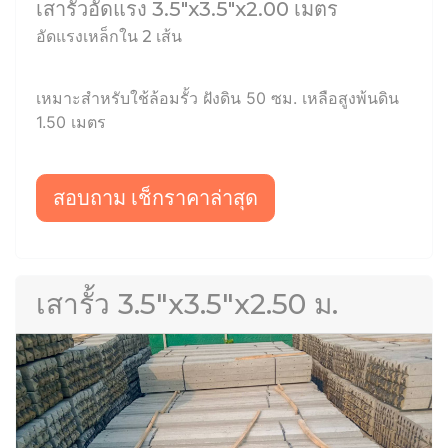
เสารั้วอัดแรง 3.5"x3.5"x2.00 เมตร
อัดแรงเหล็กใน 2 เส้น
เหมาะสำหรับใช้ล้อมรั้ว ฝังดิน 50 ซม. เหลือสูงพ้นดิน
1.50 เมตร
สอบถาม เช็กราคาล่าสุด
เสารั้ว 3.5"x3.5"x2.50 ม.