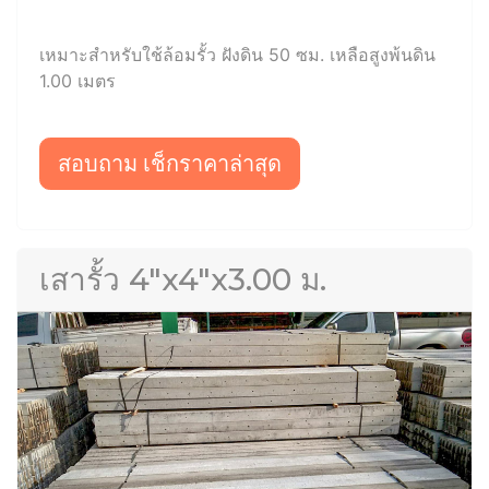
เหมาะสำหรับใช้ล้อมรั้ว ฝังดิน 50 ซม. เหลือสูงพ้นดิน
1.00 เมตร
สอบถาม เช็กราคาล่าสุด
เสารั้ว 4"x4"x3.00 ม.