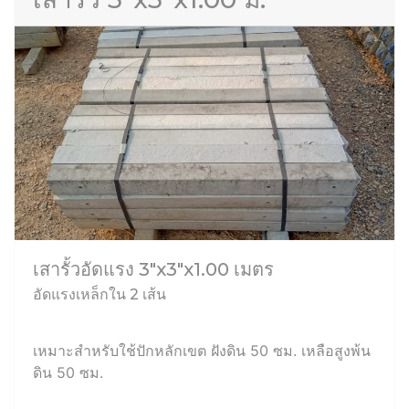
เสารั้วอัดแรง 3"x3"x1.00 เมตร
อัดแรงเหล็กใน 2 เส้น
เหมาะสำหรับใช้ปักหลักเขต ฝังดิน 50 ซม. เหลือสูงพ้น
ดิน 50 ซม.