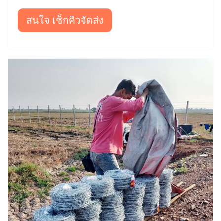
สนใจ เช็กคิวจัดส่ง