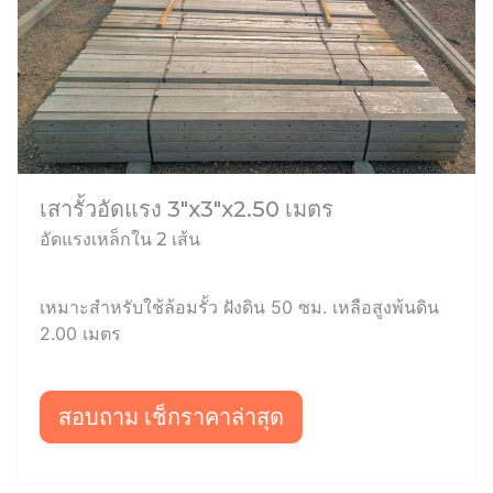
เสารั้วอัดแรง 3"x3"x2.50 เมตร
อัดแรงเหล็กใน 2 เส้น
เหมาะสำหรับใช้ล้อมรั้ว ฝังดิน 50 ซม. เหลือสูงพ้นดิน
2.00 เมตร
สอบถาม เช็กราคาล่าสุด