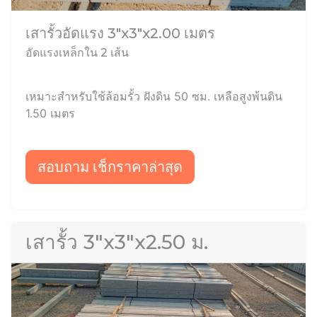
เสารั้วอัดแรง 3"x3"x2.00 เมตร
อัดแรงเหล็กใน 2 เส้น
เหมาะสำหรับใช้ล้อมรั้ว ฝังดิน 50 ซม. เหลือสูงพ้นดิน
1.50 เมตร
สอบถาม เช็กราคาล่าสุด
เสารั้ว 3"x3"x2.50 ม.