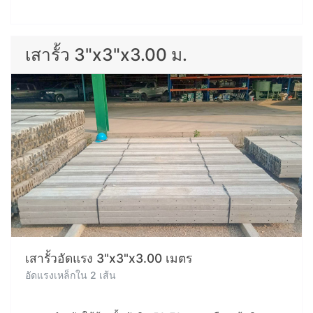
เสารั้ว 3"x3"x3.00 ม.
เสารั้วอัดแรง 3"x3"x3.00 เมตร
อัดแรงเหล็กใน 2 เส้น