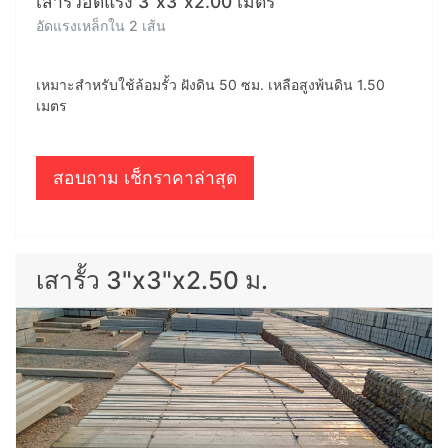
เสารั้วอัดแรง 3"x3"x2.00 เมตร
อัดแรงเหล็กใน 2 เส้น
เหมาะสำหรับใช้ล้อมรั้ว ฝังดิน 50 ซม. เหลือสูงพ้นดิน 1.50
เมตร
สอบถาม เช็กราคาล่าสุด
เสารั้ว 3"x3"x2.50 ม.