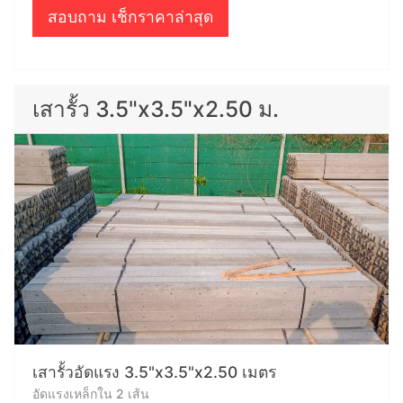
สอบถาม เช็กราคาล่าสุด
เสารั้ว 3.5"x3.5"x2.50 ม.
เสารั้วอัดแรง 3.5"x3.5"x2.50 เมตร
อัดแรงเหล็กใน 2 เส้น