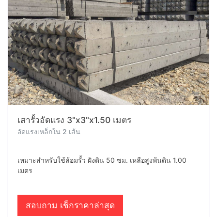
เสารั้วอัดแรง 3"x3"x1.50 เมตร
อัดแรงเหล็กใน 2 เส้น
เหมาะสำหรับใช้ล้อมรั้ว ฝังดิน 50 ซม. เหลือสูงพ้นดิน 1.00
เมตร
สอบถาม เช็กราคาล่าสุด