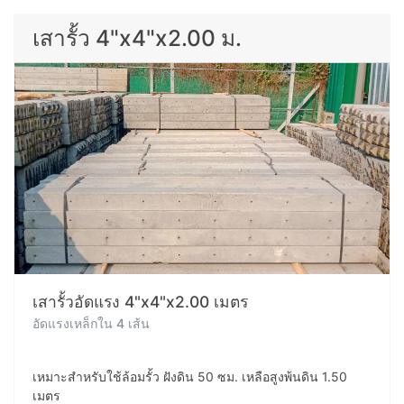
เสารั้ว 4"x4"x2.00 ม.
เสารั้วอัดแรง 4"x4"x2.00 เมตร
อัดแรงเหล็กใน 4 เส้น
เหมาะสำหรับใช้ล้อมรั้ว ฝังดิน 50 ซม. เหลือสูงพ้นดิน 1.50
เมตร