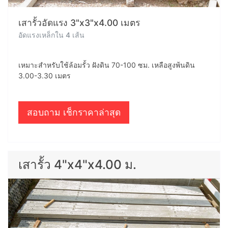
เสารั้วอัดแรง 3"x3"x4.00 เมตร
อัดแรงเหล็กใน 4 เส้น
เหมาะสำหรับใช้ล้อมรั้ว ฝังดิน 70-100 ซม. เหลือสูงพ้นดิน
3.00-3.30 เมตร
สอบถาม เช็กราคาล่าสุด
เสารั้ว 4"x4"x4.00 ม.