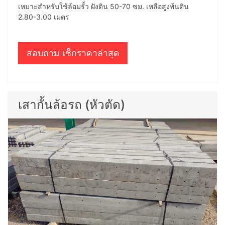
เหมาะสำหรับใช้ล้อมรั้ว ฝังดิน 50-70 ซม. เหลือสูงพ้นดิน
2.80-3.00 เมตร
สอบถาม เช็กราคาล่าสุด
เสากั้นล้อรถ (หัวตัด)