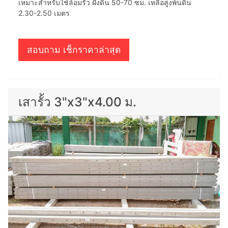
เหมาะสำหรับใช้ล้อมรั้ว ฝังดิน 50-70 ซม. เหลือสูงพ้นดิน
2.30-2.50 เมตร
สอบถาม เช็กราคาล่าสุด
เสารั้ว 3"x3"x4.00 ม.