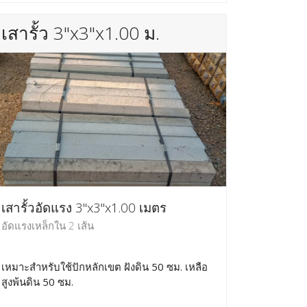
เสารั้ว 3"x3"x1.00 ม.
เสารั้วอัดแรง 3"x3"x1.00 เมตร
อัดแรงเหล็กใน 2 เส้น
เหมาะสำหรับใช้ปักหลักเขต ฝังดิน 50 ซม. เหลือ
สูงพ้นดิน 50 ซม.