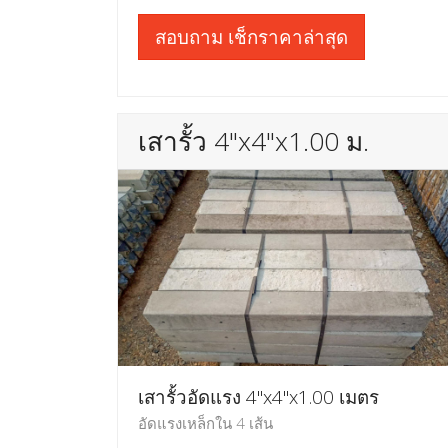
สอบถาม เช็กราคาล่าสุด
เสารั้ว 4"x4"x1.00 ม.
เสารั้วอัดแรง 4"x4"x1.00 เมตร
อัดแรงเหล็กใน 4 เส้น