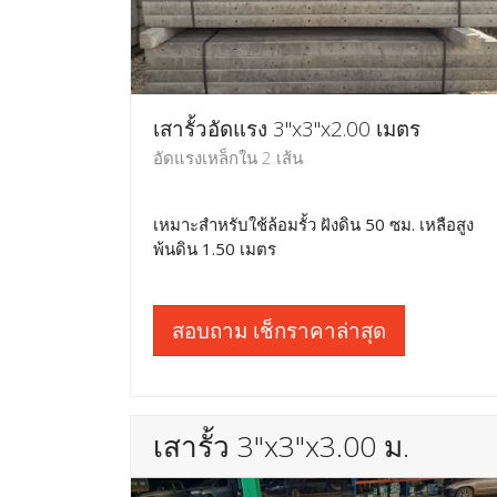
เสารั้วอัดแรง 3"x3"x2.00 เมตร
อัดแรงเหล็กใน 2 เส้น
เหมาะสำหรับใช้ล้อมรั้ว ฝังดิน 50 ซม. เหลือสูง
พ้นดิน 1.50 เมตร
สอบถาม เช็กราคาล่าสุด
เสารั้ว 3"x3"x3.00 ม.