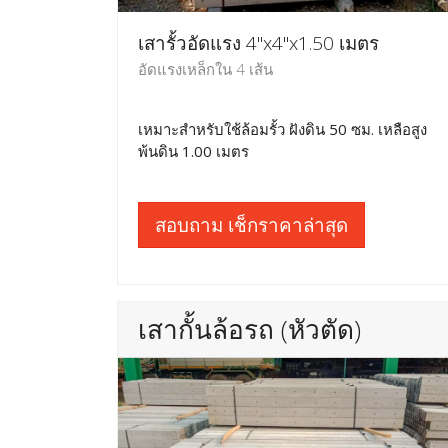
เสารั้วอัดแรง 4"x4"x1.50 เมตร
อัดแรงเหล็กใน 4 เส้น
เหมาะสำหรับใช้ล้อมรั้ว ฝังดิน 50 ซม. เหลือสูง
พ้นดิน 1.00 เมตร
สอบถาม เช็กราคาล่าสุด
เสากั้นล้อรถ (หัวตัด)