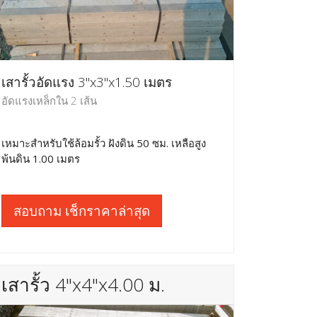
เสารั้วอัดแรง 3"x3"x1.50 เมตร
อัดแรงเหล็กใน 2 เส้น
เหมาะสำหรับใช้ล้อมรั้ว ฝังดิน 50 ซม. เหลือสูง
พ้นดิน 1.00 เมตร
สอบถาม เช็กราคาล่าสุด
เสารั้ว 4"x4"x4.00 ม.