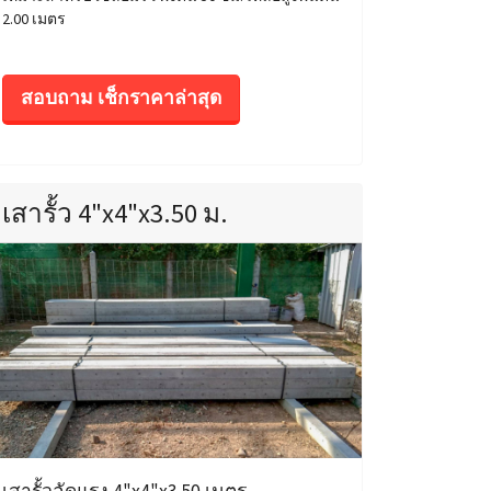
2.00 เมตร
สอบถาม เช็กราคาล่าสุด
เสารั้ว 4"x4"x3.50 ม.
เสารั้วอัดแรง 4"x4"x3.50 เมตร