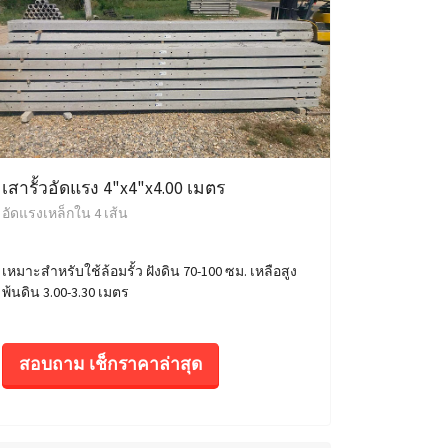
เสารั้วอัดแรง 4"x4"x4.00 เมตร
อัดแรงเหล็กใน 4 เส้น
เหมาะสำหรับใช้ล้อมรั้ว ฝังดิน 70-100 ซม. เหลือสูง
พ้นดิน 3.00-3.30 เมตร
สอบถาม เช็กราคาล่าสุด