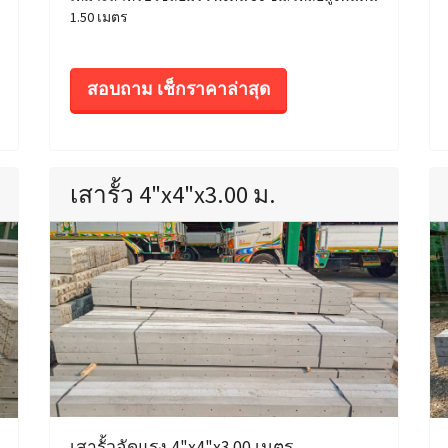
1.50 เมตร
สอบถาม เช็กราคาล่าสุด
เสารั้ว 4"x4"x3.00 ม.
เสารั้วอัดแรง 4"x4"x3.00 เมตร