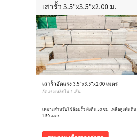
เสารั้ว 3.5"x3.5"x2.00 ม.
เสารั้วอัดแรง 3.5"x3.5"x2.00 เมตร
อัดแรงเหล็กใน 2 เส้น
เหมาะสำหรับใช้ล้อมรั้ว ฝังดิน 50 ซม. เหลือสูงพ้นดิน
1.50 เมตร