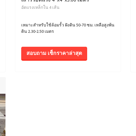
อัดแรงเหล็กใน 4 เส้น
เหมาะสำหรับใช้ล้อมรั้ว ฝังดิน 50-70 ซม. เหลือสูงพ้น
ดิน 2.30-2.50 เมตร
สอบถาม เช็กราคาล่าสุด