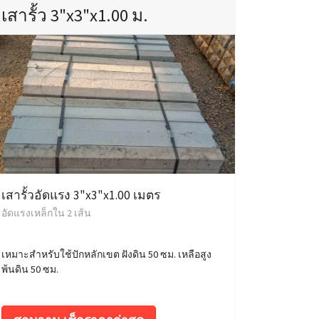
เสารั้ว 3"x3"x1.00 ม.
เสารั้วอัดแรง 3"x3"x1.00 เมตร
อัดแรงเหล็กใน 2 เส้น
เหมาะสำหรับใช้ปักหลักเขต ฝังดิน 50 ซม. เหลือสูง
พ้นดิน 50 ซม.