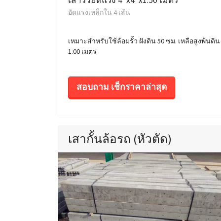
อัดแรงเหล็กใน 4 เส้น
เหมาะสำหรับใช้ล้อมรั้ว ฝังดิน 50 ซม. เหลือสูงพ้นดิน
1.00 เมตร
สอบถาม เช็กราคาล่าสุด
เสากั้นล้อรถ (หัวตัด)