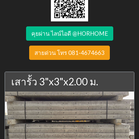
คุยผ่าน ไลน์ไอดี @HORHOME
สายด่วน โทร 081-4674663
เสารั้ว 3"x3"x2.00 ม.