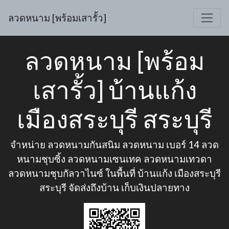
ลวดหนาม [พร้อมเสารั้ว]
ลวดหนาม [พร้อม
เสารั้ว] บ้านแก้ง
เมืองสระบุรี สระบุรี
จำหน่าย ลวดหนามกันสนิม ลวดหนาม เบอร์ 14 ลวด
หนามชุบซิ้ง ลวดหนามเซนเทค ลวดหนามเทวดา
ลวดหนามชุบกัลวาไนซ์ ในพื้นที่ บ้านแก้ง เมืองสระบุรี
สระบุรี จัดส่งถึงบ้าน เก็บเงินปลายทาง