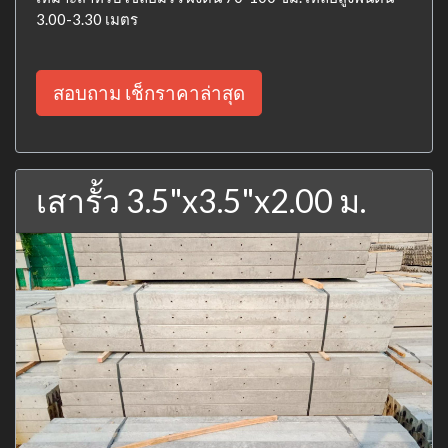
3.00-3.30 เมตร
สอบถาม เช็กราคาล่าสุด
เสารั้ว 3.5"x3.5"x2.00 ม.