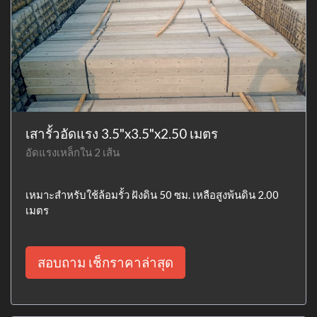
เสารั้วอัดแรง 3.5"x3.5"x2.50 เมตร
อัดแรงเหล็กใน 2 เส้น
เหมาะสำหรับใช้ล้อมรั้ว ฝังดิน 50 ซม. เหลือสูงพ้นดิน 2.00
เมตร
สอบถาม เช็กราคาล่าสุด