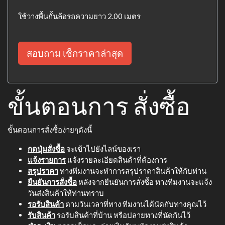
ใช้วางพื้นกั้นล้อรถความยาว 2.00 เมตร
สอบถาม เช็กราคาล่าสุด
ขั้นตอนการ สั่งซื้อ
ขั้นตอนการสั่งซื้อง่ายๆดังนี้
กดปุ่มสั่งซื้อ
จะเข้าไปยังไลน์ของเรา
แจ้งรายการ
แจ้งรายละเอียดสินค้าที่ต้องการ
สรุปราคา
ทางทีมงานจะทำการสรุปราคาสินค้าให้กับท่าน
ยืนยันการสั่งซื้อ
หลังจากยืนยันการสั่งซื้อ ทางทีมงานจะแจ้ง
วันส่งสินค้าให้ท่านทราบ
รอรับสินค้า
ตามวันเวลาที่ทาง ทีมงานได้นัดกับทางคุณไว้
รับสินค้า
รอรับสินค้าที่บ้าน หรือปลายทางที่นัดกันไว้