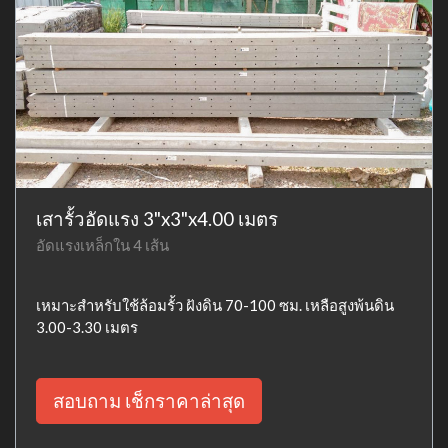
เสารั้วอัดแรง 3"x3"x4.00 เมตร
อัดแรงเหล็กใน 4 เส้น
เหมาะสำหรับใช้ล้อมรั้ว ฝังดิน 70-100 ซม. เหลือสูงพ้นดิน
3.00-3.30 เมตร
สอบถาม เช็กราคาล่าสุด