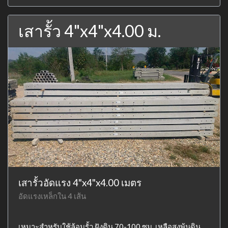
เสารั้ว 4"x4"x4.00 ม.
เสารั้วอัดแรง 4"x4"x4.00 เมตร
อัดแรงเหล็กใน 4 เส้น
เหมาะสำหรับใช้ล้อมรั้ว ฝังดิน 70-100 ซม. เหลือสูงพ้นดิน