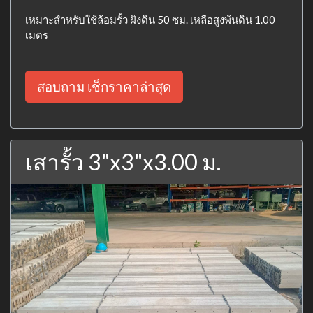
เหมาะสำหรับใช้ล้อมรั้ว ฝังดิน 50 ซม. เหลือสูงพ้นดิน 1.00
เมตร
สอบถาม เช็กราคาล่าสุด
เสารั้ว 3"x3"x3.00 ม.