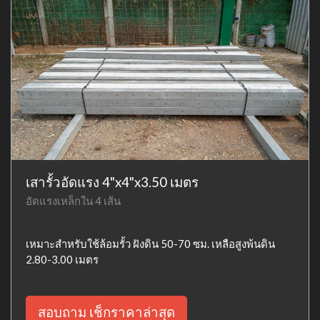
เสารั้วอัดแรง 4"x4"x3.50 เมตร
อัดแรงเหล็กใน 4 เส้น
เหมาะสำหรับใช้ล้อมรั้ว ฝังดิน 50-70 ซม. เหลือสูงพ้นดิน
2.80-3.00 เมตร
สอบถาม เช็กราคาล่าสุด