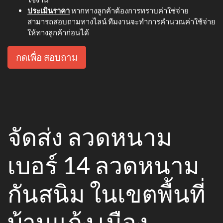
ประเมินราคา
หากทางลูกค้าต้องการทราบค่าใช่จ่าย
สามารถสอบถามทางไลน์ ทีมงานจะทำการคำนวณค่าใช้จ่าย
ให้ทางลูกค้าก่อนได้
กดเพื่อ สอบถาม
จัดส่ง ลวดหนาม
เบอร์ 14 ลวดหนาม
กันสนิม ในเขตพื้นที่
บ้านแก้ง เมือง