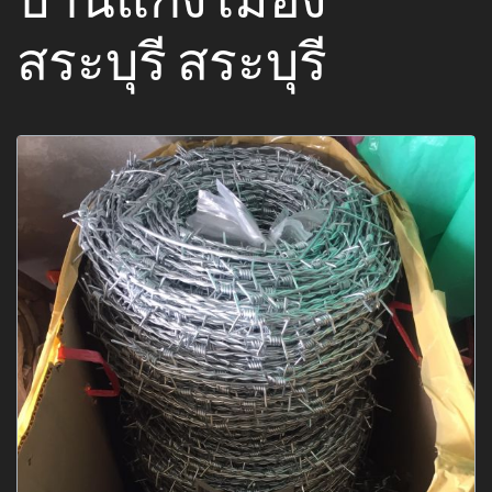
สระบุรี สระบุรี