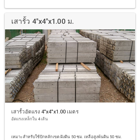
เสารั้ว 4"x4"x1.00 ม.
เสารั้วอัดแรง 4"x4"x1.00 เมตร
อัดแรงเหล็กใน 4 เส้น
เหมาะสำหรับใช้ปักหลักเขต ฝังดิน 50 ซม. เหลือสูงพ้นดิน 50 ซม.