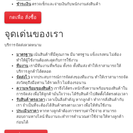
ชำระเงิน
ตรวจเช็กและจ่ายเงินกับพนักงานส่งสินค้า
กดเพื่อ สั่งซื้อ
จุดเด่นของเรา
บริการจัดส่งลวดหนาม
มาตรฐาน
เน้นสินค้าที่มีคุณภาพ มีมาตรฐาน แข็งแรงทน ไม่ต้อง
ทำให้ผู้ใช้งานต้องสะดุดกับการใช้งาน
ทีมงาน
เรามีทีมงานที่พร้อม ทั้งรถ ทั้งทีมส่ง ทำให้เราสามารถให้
บริการลูกค้าได้ตลอด
จัดส่งไว
จากประสบการณ์การจัดส่งของทีมงาน ทำให้เราสามารถจัด
ส่งวัสดุถึงมือท่าน ได้รวดเร็ว ไม่ต้องรอนาน
ความพร้อมของสินค้า
เราจึงได้ตระหนักถึงความพร้อมของสินค้าใน
การจัดส่ง เพื่อให้ลูกค้ามั่นใจว่าจะได้รับสินค้าไปติดตั้งได้ตรงต่อเวลา
รับสินค้าตรงเวลา
เวลาเป็นสิ่งสำคัญ หากลูกค้า ทำการสั่งสินค้ากับ
เรา จำเป็นที่จะต้องได้สินค้าตรงตามเวลา เพื่อให้ทันใช้งาน
ประเมินราคา
หากทางลูกค้าต้องการทราบค่าใช่จ่าย สามารถ
สอบถามทางไลน์ ทีมงานจะทำการคำนวณค่าใช้จ่ายให้ทางลูกค้า
ก่อนได้