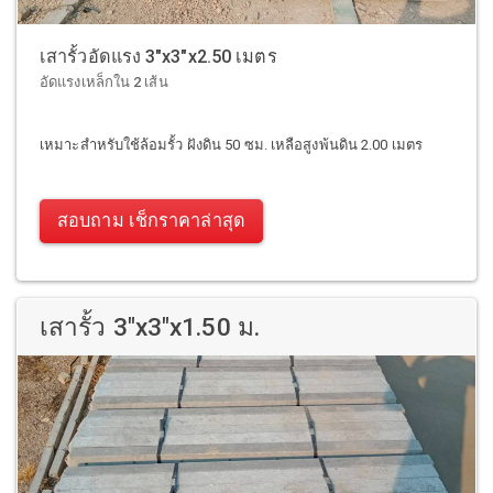
เสารั้วอัดแรง 3"x3"x2.50 เมตร
อัดแรงเหล็กใน 2 เส้น
เหมาะสำหรับใช้ล้อมรั้ว ฝังดิน 50 ซม. เหลือสูงพ้นดิน 2.00 เมตร
สอบถาม เช็กราคาล่าสุด
เสารั้ว 3"x3"x1.50 ม.