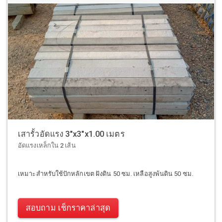
เสารั้วอัดแรง 3"x3"x1.00 เมตร
อัดแรงเหล็กใน 2 เส้น
เหมาะสำหรับใช้ปักหลักเขต ฝังดิน 50 ซม. เหลือสูงพ้นดิน 50 ซม.
สอบถาม เช็กราคาล่าสุด