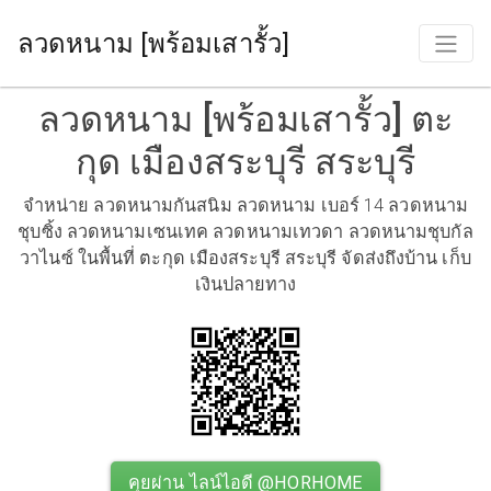
ลวดหนาม [พร้อมเสารั้ว]
ลวดหนาม [พร้อมเสารั้ว] ตะ
กุด เมืองสระบุรี สระบุรี
จำหน่าย ลวดหนามกันสนิม ลวดหนาม เบอร์ 14 ลวดหนาม
ชุบซิ้ง ลวดหนามเซนเทค ลวดหนามเทวดา ลวดหนามชุบกัล
วาไนซ์ ในพื้นที่ ตะกุด เมืองสระบุรี สระบุรี จัดส่งถึงบ้าน เก็บ
เงินปลายทาง
คุยผ่าน ไลน์ไอดี @HORHOME