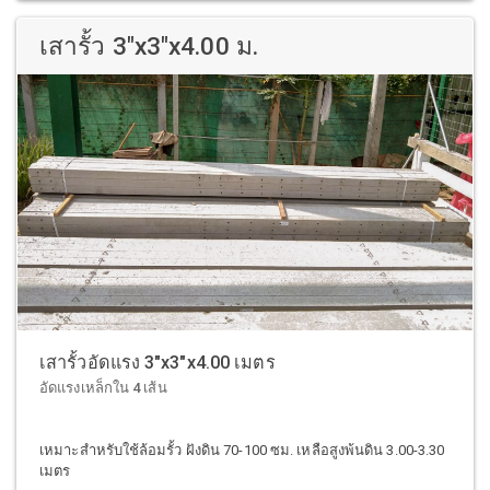
เสารั้ว 3"x3"x4.00 ม.
เสารั้วอัดแรง 3"x3"x4.00 เมตร
อัดแรงเหล็กใน 4 เส้น
เหมาะสำหรับใช้ล้อมรั้ว ฝังดิน 70-100 ซม. เหลือสูงพ้นดิน 3.00-3.30
เมตร