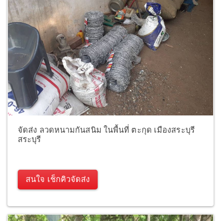
จัดส่ง ลวดหนามกันสนิม ในพื้นที่ ตะกุด เมืองสระบุรี
สระบุรี
สนใจ เช็กคิวจัดส่ง