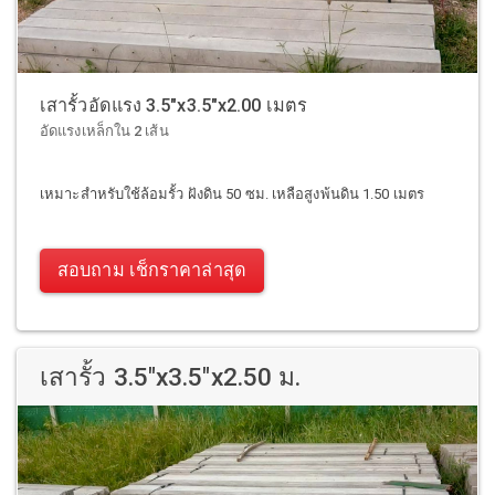
เสารั้วอัดแรง 3.5"x3.5"x2.00 เมตร
อัดแรงเหล็กใน 2 เส้น
เหมาะสำหรับใช้ล้อมรั้ว ฝังดิน 50 ซม. เหลือสูงพ้นดิน 1.50 เมตร
สอบถาม เช็กราคาล่าสุด
เสารั้ว 3.5"x3.5"x2.50 ม.