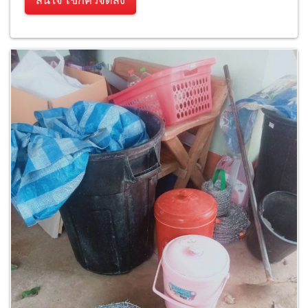
สนใจ เช็กคิวจัดส่ง