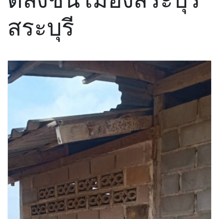
สระบุรี