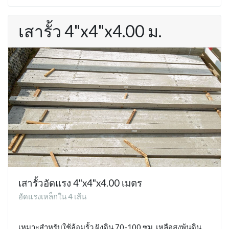
เสารั้ว 4"x4"x4.00 ม.
เสารั้วอัดแรง 4"x4"x4.00 เมตร
อัดแรงเหล็กใน 4 เส้น
เหมาะสำหรับใช้ล้อมรั้ว ฝังดิน 70-100 ซม. เหลือสูงพ้นดิน