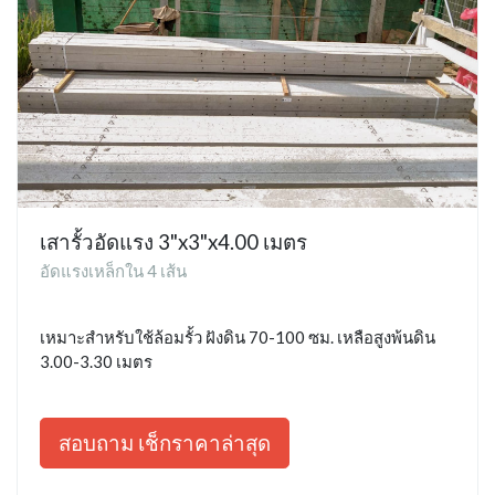
เสารั้วอัดแรง 3"x3"x4.00 เมตร
อัดแรงเหล็กใน 4 เส้น
เหมาะสำหรับใช้ล้อมรั้ว ฝังดิน 70-100 ซม. เหลือสูงพ้นดิน
3.00-3.30 เมตร
สอบถาม เช็กราคาล่าสุด