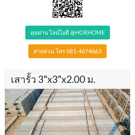
คุยผ่าน ไลน์ไอดี @HORHOME
สายด่วน โทร 081-4674663
เสารั้ว 3"x3"x2.00 ม.