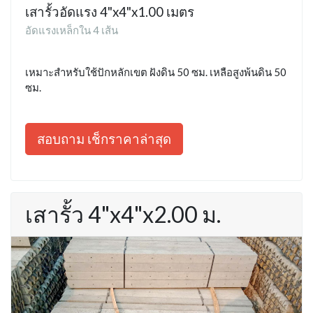
เสารั้วอัดแรง 4"x4"x1.00 เมตร
อัดแรงเหล็กใน 4 เส้น
เหมาะสำหรับใช้ปักหลักเขต ฝังดิน 50 ซม. เหลือสูงพ้นดิน 50
ซม.
สอบถาม เช็กราคาล่าสุด
เสารั้ว 4"x4"x2.00 ม.