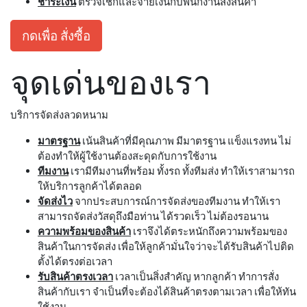
ชำระเงิน
ตรวจเช็กและจ่ายเงินกับพนักงานส่งสินค้า
กดเพื่อ สั่งซื้อ
จุดเด่นของเรา
บริการจัดส่งลวดหนาม
มาตรฐาน
เน้นสินค้าที่มีคุณภาพ มีมาตรฐาน แข็งแรงทน ไม่
ต้องทำให้ผู้ใช้งานต้องสะดุดกับการใช้งาน
ทีมงาน
เรามีทีมงานที่พร้อม ทั้งรถ ทั้งทีมส่ง ทำให้เราสามารถ
ให้บริการลูกค้าได้ตลอด
จัดส่งไว
จากประสบการณ์การจัดส่งของทีมงาน ทำให้เรา
สามารถจัดส่งวัสดุถึงมือท่าน ได้รวดเร็ว ไม่ต้องรอนาน
ความพร้อมของสินค้า
เราจึงได้ตระหนักถึงความพร้อมของ
สินค้าในการจัดส่ง เพื่อให้ลูกค้ามั่นใจว่าจะได้รับสินค้าไปติด
ตั้งได้ตรงต่อเวลา
รับสินค้าตรงเวลา
เวลาเป็นสิ่งสำคัญ หากลูกค้า ทำการสั่ง
สินค้ากับเรา จำเป็นที่จะต้องได้สินค้าตรงตามเวลา เพื่อให้ทัน
ใช้งาน