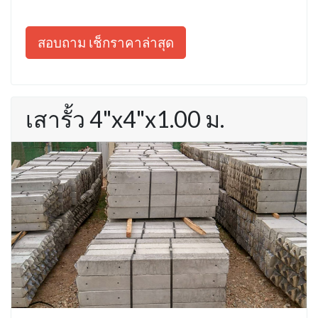
สอบถาม เช็กราคาล่าสุด
เสารั้ว 4"x4"x1.00 ม.