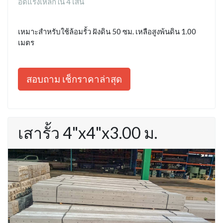
อัดแรงเหล็กใน 4 เส้น
เหมาะสำหรับใช้ล้อมรั้ว ฝังดิน 50 ซม. เหลือสูงพ้นดิน 1.00
เมตร
สอบถาม เช็กราคาล่าสุด
เสารั้ว 4"x4"x3.00 ม.