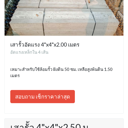
เสารั้วอัดแรง 4"x4"x2.00 เมตร
อัดแรงเหล็กใน 4 เส้น
เหมาะสำหรับใช้ล้อมรั้ว ฝังดิน 50 ซม. เหลือสูงพ้นดิน 1.50
เมตร
สอบถาม เช็กราคาล่าสุด
เสารั้ว 4"x4"x2.50 ม.