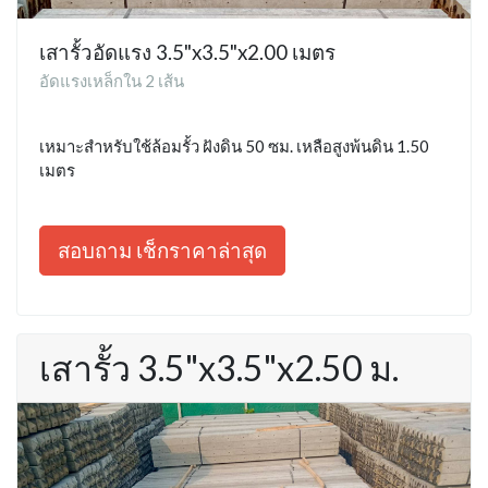
เสารั้วอัดแรง 3.5"x3.5"x2.00 เมตร
อัดแรงเหล็กใน 2 เส้น
เหมาะสำหรับใช้ล้อมรั้ว ฝังดิน 50 ซม. เหลือสูงพ้นดิน 1.50
เมตร
สอบถาม เช็กราคาล่าสุด
เสารั้ว 3.5"x3.5"x2.50 ม.