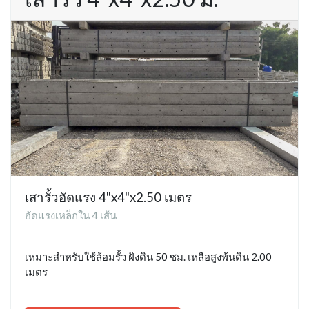
เสารั้วอัดแรง 4"x4"x2.50 เมตร
อัดแรงเหล็กใน 4 เส้น
เหมาะสำหรับใช้ล้อมรั้ว ฝังดิน 50 ซม. เหลือสูงพ้นดิน 2.00
เมตร