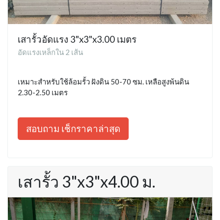
เสารั้วอัดแรง 3"x3"x3.00 เมตร
อัดแรงเหล็กใน 2 เส้น
เหมาะสำหรับใช้ล้อมรั้ว ฝังดิน 50-70 ซม. เหลือสูงพ้นดิน
2.30-2.50 เมตร
สอบถาม เช็กราคาล่าสุด
เสารั้ว 3"x3"x4.00 ม.