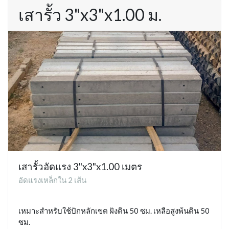
เสารั้ว 3"x3"x1.00 ม.
เสารั้วอัดแรง 3"x3"x1.00 เมตร
อัดแรงเหล็กใน 2 เส้น
เหมาะสำหรับใช้ปักหลักเขต ฝังดิน 50 ซม. เหลือสูงพ้นดิน 50
ซม.