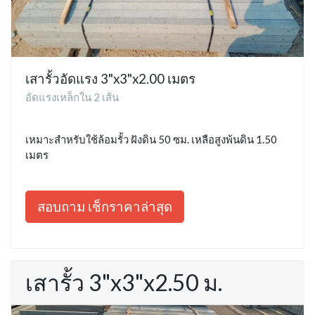
เสารั้วอัดแรง 3"x3"x2.00 เมตร
อัดแรงเหล็กใน 2 เส้น
เหมาะสำหรับใช้ล้อมรั้ว ฝังดิน 50 ซม. เหลือสูงพ้นดิน 1.50
เมตร
สอบถาม เช็กราคาล่าสุด
เสารั้ว 3"x3"x2.50 ม.