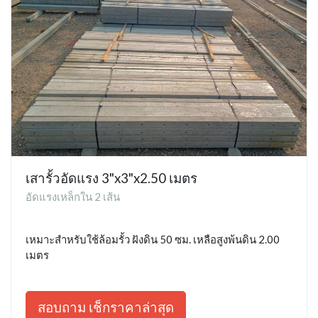
เสารั้วอัดแรง 3"x3"x2.50 เมตร
อัดแรงเหล็กใน 2 เส้น
เหมาะสำหรับใช้ล้อมรั้ว ฝังดิน 50 ซม. เหลือสูงพ้นดิน 2.00
เมตร
สอบถาม เช็กราคาล่าสุด