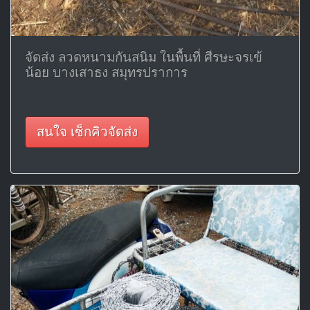
จัดส่ง ลวดหนามกันสนิม ในพื้นที่ ศีรษะจรเข้
น้อย บางเสาธง สมุทรปราการ
สนใจ เช็กคิวจัดส่ง