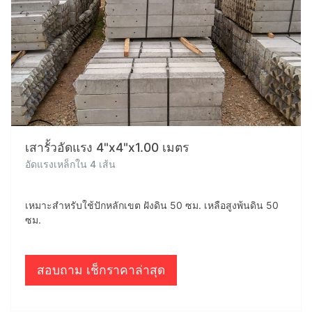
เสารั้วอัดแรง 4"x4"x1.00 เมตร
อัดแรงเหล็กใน 4 เส้น
เหมาะสำหรับใช้ปักหลักเขต ฝังดิน 50 ซม. เหลือสูงพ้นดิน 50
ซม.
สอบถาม เช็กราคาล่าสุด