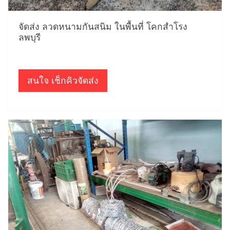
จัดส่ง ลวดหนามกันสนิม ในพื้นที่ โคกสำโรง
ลพบุรี
สนใจ เช็กคิวจัดส่ง