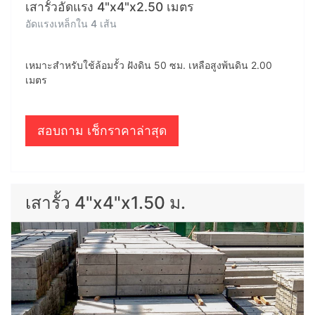
เสารั้วอัดแรง 4"x4"x2.50 เมตร
อัดแรงเหล็กใน 4 เส้น
เหมาะสำหรับใช้ล้อมรั้ว ฝังดิน 50 ซม. เหลือสูงพ้นดิน 2.00
เมตร
สอบถาม เช็กราคาล่าสุด
เสารั้ว 4"x4"x1.50 ม.