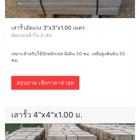
เสารั้วอัดแรง 3"x3"x1.00 เมตร
อัดแรงเหล็กใน 2 เส้น
เหมาะสำหรับใช้ปักหลักเขต ฝังดิน 50 ซม. เหลือสูงพ้นดิน 50
ซม.
สอบถาม เช็กราคาล่าสุด
เสารั้ว 4"x4"x1.00 ม.