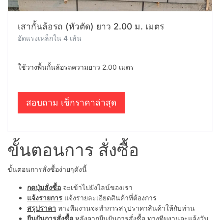
เสากั้นล้อรถ (หัวตัด) ยาว 2.00 ม. เมตร
อัดแรงเหล็กใน 4 เส้น
ใช้วางพื้นกั้นล้อรถความยาว 2.00 เมตร
สอบถาม เช็กราคาล่าสุด
ขั้นตอนการ สั่งซื้อ
ขั้นตอนการสั่งซื้อง่ายๆดังนี้
กดปุ่มสั่งซื้อ
จะเข้าไปยังไลน์ของเรา
แจ้งรายการ
แจ้งรายละเอียดสินค้าที่ต้องการ
สรุปราคา
ทางทีมงานจะทำการสรุปราคาสินค้าให้กับท่าน
ยืนยันการสั่งซื้อ
หลังจากยืนยันการสั่งซื้อ ทางทีมงานจะแจ้งวัน