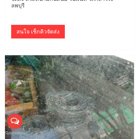
ลพบุรี
สนใจ เช็กคิวจัดส่ง