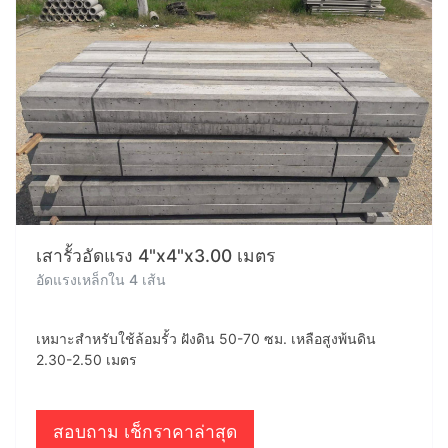
เสารั้วอัดแรง 4"x4"x3.00 เมตร
อัดแรงเหล็กใน 4 เส้น
เหมาะสำหรับใช้ล้อมรั้ว ฝังดิน 50-70 ซม. เหลือสูงพ้นดิน
2.30-2.50 เมตร
สอบถาม เช็กราคาล่าสุด