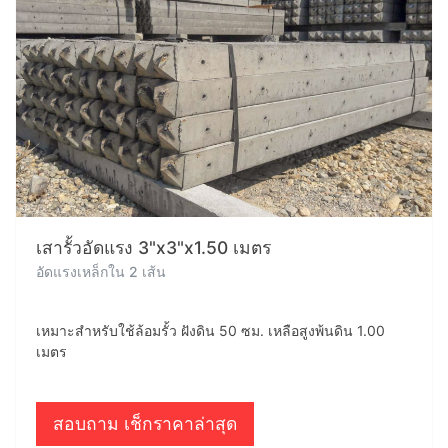
เสารั้วอัดแรง 3"x3"x1.50 เมตร
อัดแรงเหล็กใน 2 เส้น
เหมาะสำหรับใช้ล้อมรั้ว ฝังดิน 50 ซม. เหลือสูงพ้นดิน 1.00
เมตร
สอบถาม เช็กราคาล่าสุด