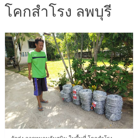
โคกสำโรง ลพบุรี