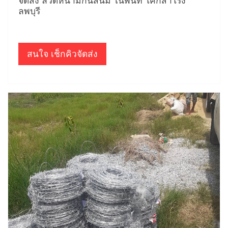
จัดส่ง ลวดหนามกันสนิม ในพื้นที่ โคกสำโรง
ลพบุรี
สนใจ เช็กคิวจัดส่ง