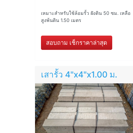
เหมาะสำหรับใช้ล้อมรั้ว ฝังดิน 50 ซม. เหลือ
สูงพ้นดิน 1.50 เมตร
สอบถาม เช็กราคาล่าสุด
เสารั้ว 4"x4"x1.00 ม.