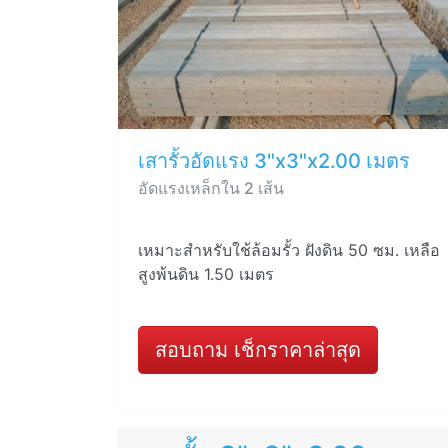
เสารั้วอัดแรง 3"x3"x2.00 เมตร
อัดแรงเหล็กใน 2 เส้น
เหมาะสำหรับใช้ล้อมรั้ว ฝังดิน 50 ซม. เหลือ
สูงพ้นดิน 1.50 เมตร
สอบถาม เช็กราคาล่าสุด