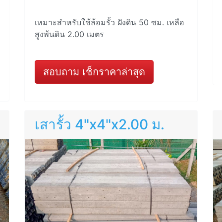
เหมาะสำหรับใช้ล้อมรั้ว ฝังดิน 50 ซม. เหลือ
สูงพ้นดิน 2.00 เมตร
สอบถาม เช็กราคาล่าสุด
เสารั้ว 4"x4"x2.00 ม.