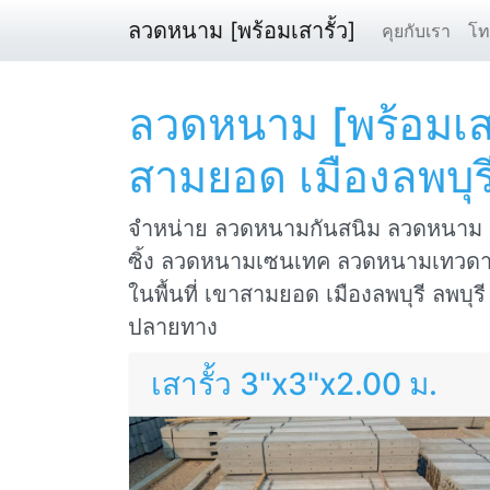
ลวดหนาม [พร้อมเสารั้ว]
คุยกับเรา
โท
ลวดหนาม [พร้อมเสา
สามยอด เมืองลพบุรี
จำหน่าย ลวดหนามกันสนิม ลวดหนาม 
ซิ้ง ลวดหนามเซนเทค ลวดหนามเทวดา
ในพื้นที่ เขาสามยอด เมืองลพบุรี ลพบุรี 
ปลายทาง
เสารั้ว 3"x3"x2.00 ม.