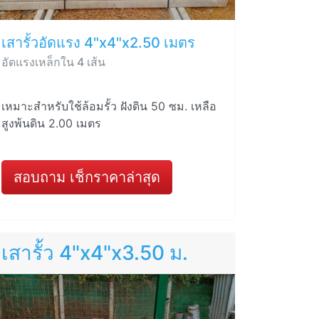
เสารั้วอัดแรง 4"x4"x2.50 เมตร
อัดแรงเหล็กใน 4 เส้น
เหมาะสำหรับใช้ล้อมรั้ว ฝังดิน 50 ซม. เหลือ
สูงพ้นดิน 2.00 เมตร
สอบถาม เช็กราคาล่าสุด
เสารั้ว 4"x4"x3.50 ม.