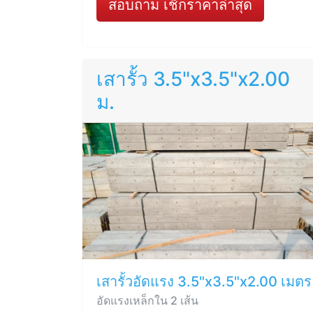
สอบถาม เช็กราคาล่าสุด
เสารั้ว 3.5"x3.5"x2.00
ม.
เสารั้วอัดแรง 3.5"x3.5"x2.00 เมตร
อัดแรงเหล็กใน 2 เส้น