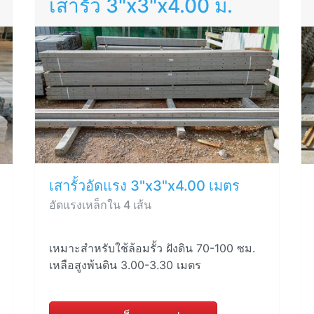
เสารั้ว 3"x3"x4.00 ม.
เสารั้วอัดแรง 3"x3"x4.00 เมตร
อัดแรงเหล็กใน 4 เส้น
เหมาะสำหรับใช้ล้อมรั้ว ฝังดิน 70-100 ซม.
เหลือสูงพ้นดิน 3.00-3.30 เมตร