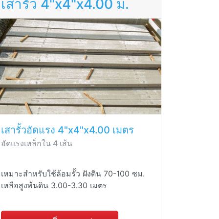
เสารั้ว 4"x4"x4.00 ม.
เสารั้วอัดแรง 4"x4"x4.00 เมตร
อัดแรงเหล็กใน 4 เส้น
เหมาะสำหรับใช้ล้อมรั้ว ฝังดิน 70-100 ซม.
เหลือสูงพ้นดิน 3.00-3.30 เมตร