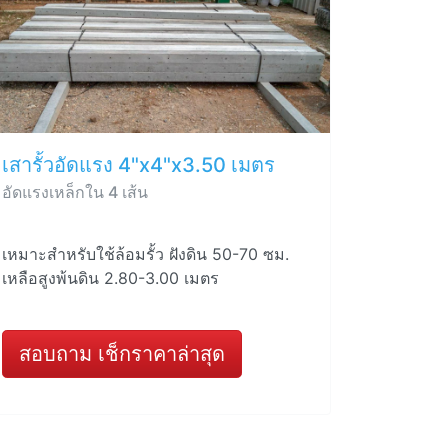
เสารั้วอัดแรง 4"x4"x3.50 เมตร
อัดแรงเหล็กใน 4 เส้น
เหมาะสำหรับใช้ล้อมรั้ว ฝังดิน 50-70 ซม.
เหลือสูงพ้นดิน 2.80-3.00 เมตร
สอบถาม เช็กราคาล่าสุด