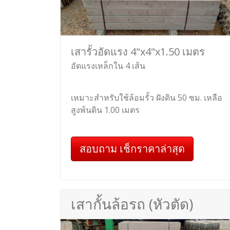
เสารั้วอัดแรง 4"x4"x1.50 เมตร
อัดแรงเหล็กใน 4 เส้น
เหมาะสำหรับใช้ล้อมรั้ว ฝังดิน 50 ซม. เหลือ
สูงพ้นดิน 1.00 เมตร
สอบถาม เช็กราคาล่าสุด
เสากั้นล้อรถ (หัวตัด)