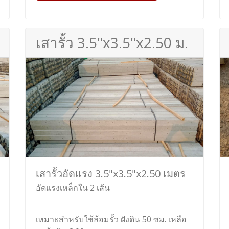
เสารั้ว 3.5"x3.5"x2.50 ม.
เสารั้วอัดแรง 3.5"x3.5"x2.50 เมตร
อัดแรงเหล็กใน 2 เส้น
เหมาะสำหรับใช้ล้อมรั้ว ฝังดิน 50 ซม. เหลือ