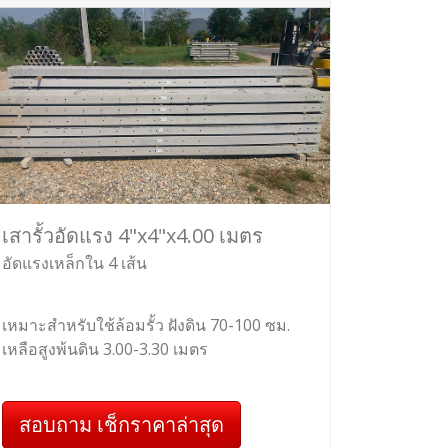
เสารั้วอัดแรง 4"x4"x4.00 เมตร
อัดแรงเหล็กใน 4 เส้น
เหมาะสำหรับใช้ล้อมรั้ว ฝังดิน 70-100 ซม.
เหลือสูงพ้นดิน 3.00-3.30 เมตร
สอบถาม เช็กราคาล่าสุด