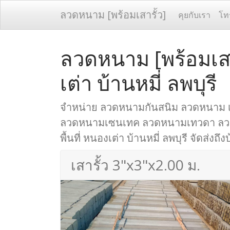
ลวดหนาม [พร้อมเสารั้ว]
คุยกับเรา
โท
ลวดหนาม [พร้อมเสา
เต่า บ้านหมี่ ลพบุรี
จำหน่าย ลวดหนามกันสนิม ลวดหนาม เบ
ลวดหนามเซนเทค ลวดหนามเทวดา ลวด
พื้นที่ หนองเต่า บ้านหมี่ ลพบุรี จัดส่งถ
เสารั้ว 3"x3"x2.00 ม.