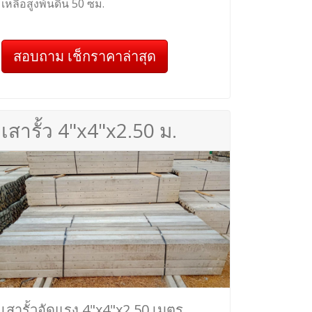
เหลือสูงพ้นดิน 50 ซม.
สอบถาม เช็กราคาล่าสุด
เสารั้ว 4"x4"x2.50 ม.
เสารั้วอัดแรง 4"x4"x2.50 เมตร