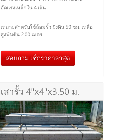
อัดแรงเหล็กใน 4 เส้น
เหมาะสำหรับใช้ล้อมรั้ว ฝังดิน 50 ซม. เหลือ
สูงพ้นดิน 2.00 เมตร
สอบถาม เช็กราคาล่าสุด
เสารั้ว 4"x4"x3.50 ม.