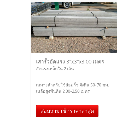
เสารั้วอัดแรง 3"x3"x3.00 เมตร
อัดแรงเหล็กใน 2 เส้น
เหมาะสำหรับใช้ล้อมรั้ว ฝังดิน 50-70 ซม.
เหลือสูงพ้นดิน 2.30-2.50 เมตร
สอบถาม เช็กราคาล่าสุด