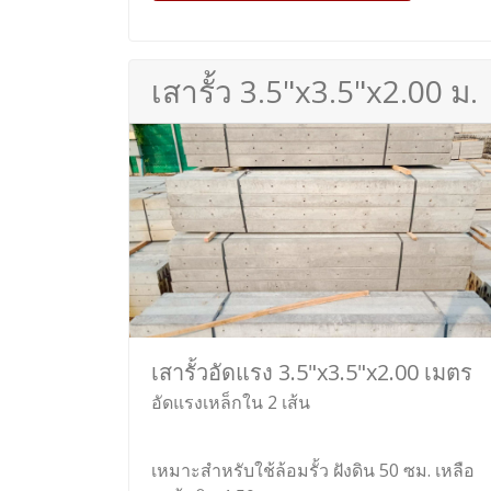
เสารั้ว 3.5"x3.5"x2.00 ม.
เสารั้วอัดแรง 3.5"x3.5"x2.00 เมตร
อัดแรงเหล็กใน 2 เส้น
เหมาะสำหรับใช้ล้อมรั้ว ฝังดิน 50 ซม. เหลือ