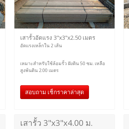
เสารั้วอัดแรง 3"x3"x2.50 เมตร
อัดแรงเหล็กใน 2 เส้น
เหมาะสำหรับใช้ล้อมรั้ว ฝังดิน 50 ซม. เหลือ
สูงพ้นดิน 2.00 เมตร
สอบถาม เช็กราคาล่าสุด
เสารั้ว 3"x3"x4.00 ม.