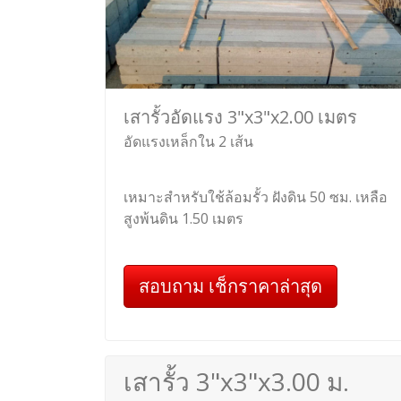
เสารั้วอัดแรง 3"x3"x2.00 เมตร
อัดแรงเหล็กใน 2 เส้น
เหมาะสำหรับใช้ล้อมรั้ว ฝังดิน 50 ซม. เหลือ
สูงพ้นดิน 1.50 เมตร
สอบถาม เช็กราคาล่าสุด
เสารั้ว 3"x3"x3.00 ม.