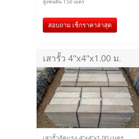
สูงพ้นดิน 1.50 เมตร
สอบถาม เช็กราคาล่าสุด
เสารั้ว 4"x4"x1.00 ม.
เสารั้วอัดแรง 4"x4"x1.00 เมตร