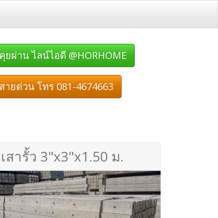
คุยผ่าน ไลน์ไอดี @HORHOME
สายด่วน โทร 081-4674663
เสารั้ว 3"x3"x1.50 ม.