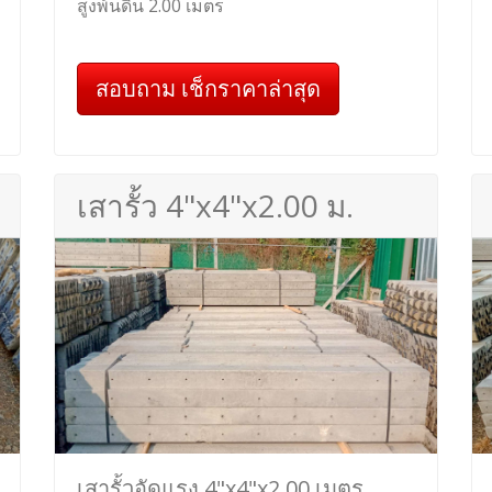
สูงพ้นดิน 2.00 เมตร
สอบถาม เช็กราคาล่าสุด
เสารั้ว 4"x4"x2.00 ม.
เสารั้วอัดแรง 4"x4"x2.00 เมตร