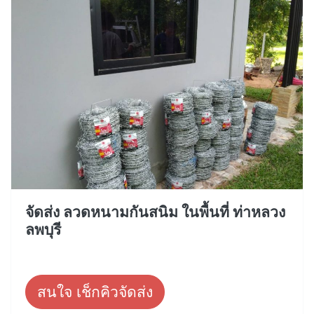
จัดส่ง ลวดหนามกันสนิม ในพื้นที่ ท่าหลวง
ลพบุรี
สนใจ เช็กคิวจัดส่ง