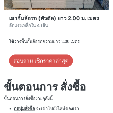
เสากั้นล้อรถ (หัวตัด) ยาว 2.00 ม. เมตร
อัดแรงเหล็กใน 4 เส้น
ใช้วางพื้นกั้นล้อรถความยาว 2.00 เมตร
สอบถาม เช็กราคาล่าสุด
ขั้นตอนการ สั่งซื้อ
ขั้นตอนการสั่งซื้อง่ายๆดังนี้
กดปุ่มสั่งซื้อ
จะเข้าไปยังไลน์ของเรา