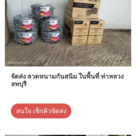
จัดส่ง ลวดหนามกันสนิม ในพื้นที่ ท่าหลวง
ลพบุรี
สนใจ เช็กคิวจัดส่ง