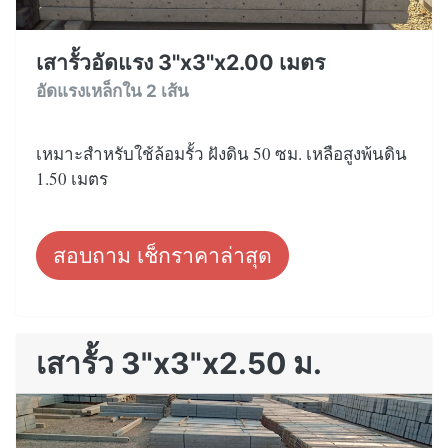
เสารั้วอัดแรง 3"x3"x2.00 เมตร
อัดแรงเหล็กใน 2 เส้น
เหมาะสำหรับใช้ล้อมรั้ว ฝังดิน 50 ซม. เหลือสูงพ้นดิน
1.50 เมตร
สอบถาม เช็กราคาล่าสุด
เสารั้ว 3"x3"x2.50 ม.