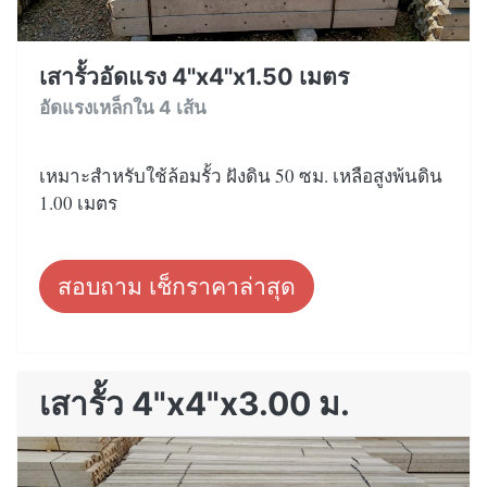
เสารั้วอัดแรง 4"x4"x1.50 เมตร
อัดแรงเหล็กใน 4 เส้น
เหมาะสำหรับใช้ล้อมรั้ว ฝังดิน 50 ซม. เหลือสูงพ้นดิน
1.00 เมตร
สอบถาม เช็กราคาล่าสุด
เสารั้ว 4"x4"x3.00 ม.