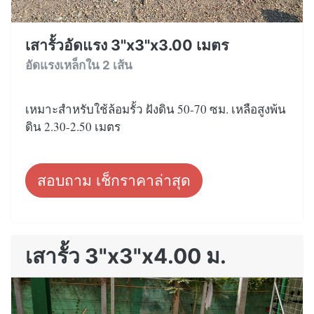
เสารั้วอัดแรง 3"x3"x3.00 เมตร
อัดแรงเหล็กใน 2 เส้น
เหมาะสำหรับใช้ล้อมรั้ว ฝังดิน 50-70 ซม. เหลือสูงพ้น
ดิน 2.30-2.50 เมตร
สอบถาม เช็กราคาล่าสุด
เสารั้ว 3"x3"x4.00 ม.