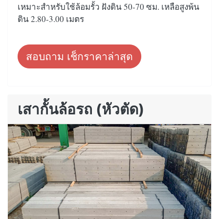
เหมาะสำหรับใช้ล้อมรั้ว ฝังดิน 50-70 ซม. เหลือสูงพ้น
ดิน 2.80-3.00 เมตร
สอบถาม เช็กราคาล่าสุด
เสากั้นล้อรถ (หัวตัด)