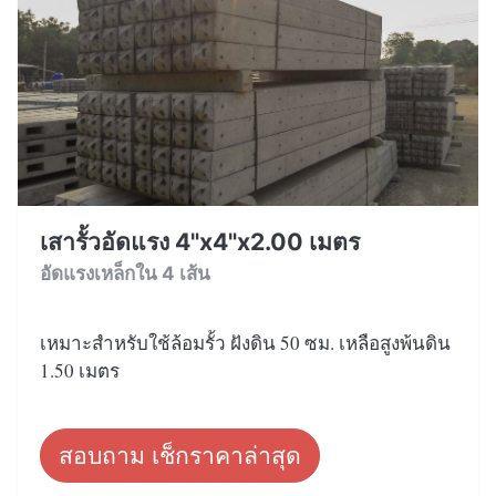
เสารั้วอัดแรง 4"x4"x2.00 เมตร
อัดแรงเหล็กใน 4 เส้น
เหมาะสำหรับใช้ล้อมรั้ว ฝังดิน 50 ซม. เหลือสูงพ้นดิน
1.50 เมตร
สอบถาม เช็กราคาล่าสุด