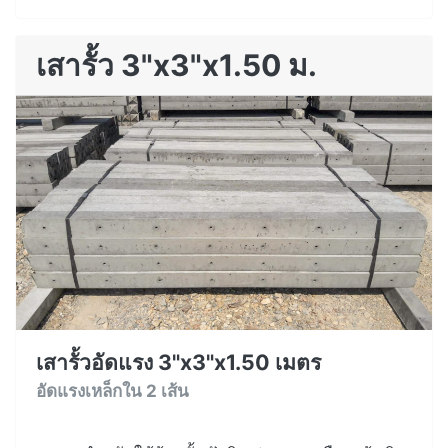
เสารั้ว 3"x3"x1.50 ม.
เสารั้วอัดแรง 3"x3"x1.50 เมตร
อัดแรงเหล็กใน 2 เส้น