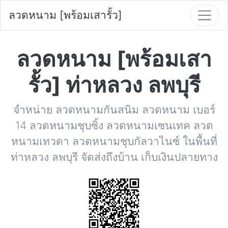
ลวดหนาม [พร้อมเสารั้ว]
ลวดหนาม [พร้อมเสา
รั้ว] ท่าหลวง ลพบุรี
จำหน่าย ลวดหนามกันสนิม ลวดหนาม เบอร์
14 ลวดหนามชุบซิ้ง ลวดหนามเซนเทค ลวด
หนามเทวดา ลวดหนามชุบกัลวาไนซ์ ในพื้นที่
ท่าหลวง ลพบุรี จัดส่งถึงบ้าน เก็บเงินปลายทาง