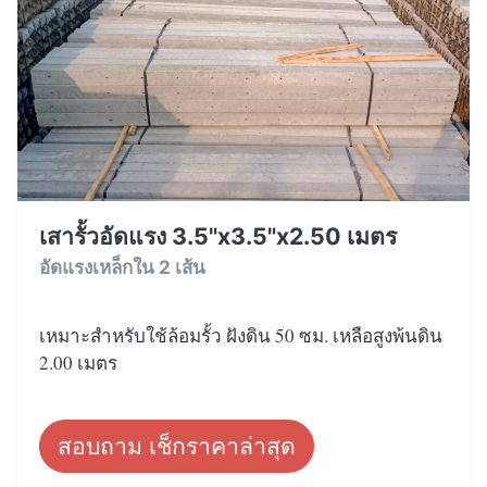
เสารั้วอัดแรง 3.5"x3.5"x2.50 เมตร
อัดแรงเหล็กใน 2 เส้น
เหมาะสำหรับใช้ล้อมรั้ว ฝังดิน 50 ซม. เหลือสูงพ้นดิน
2.00 เมตร
สอบถาม เช็กราคาล่าสุด