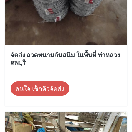
จัดส่ง ลวดหนามกันสนิม ในพื้นที่ ท่าหลวง
ลพบุรี
สนใจ เช็กคิวจัดส่ง