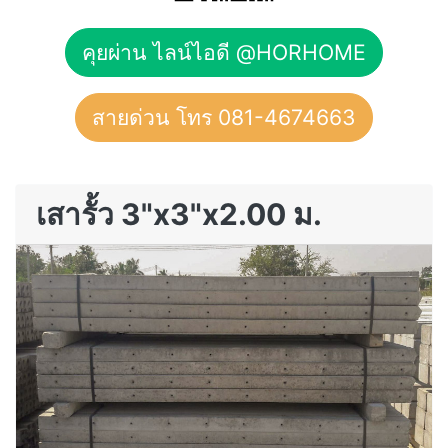
คุยผ่าน ไลน์ไอดี @HORHOME
สายด่วน โทร 081-4674663
เสารั้ว 3"x3"x2.00 ม.