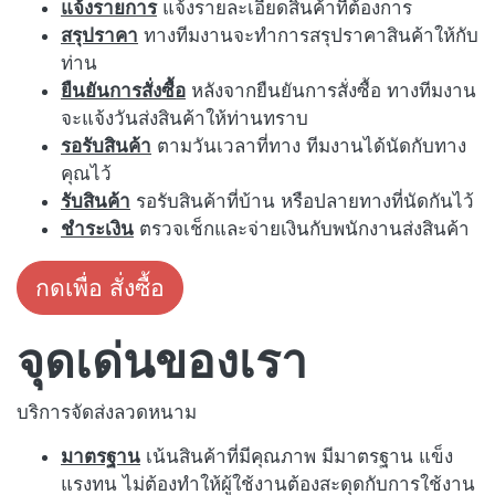
แจ้งรายการ
แจ้งรายละเอียดสินค้าที่ต้องการ
สรุปราคา
ทางทีมงานจะทำการสรุปราคาสินค้าให้กับ
ท่าน
ยืนยันการสั่งซื้อ
หลังจากยืนยันการสั่งซื้อ ทางทีมงาน
จะแจ้งวันส่งสินค้าให้ท่านทราบ
รอรับสินค้า
ตามวันเวลาที่ทาง ทีมงานได้นัดกับทาง
คุณไว้
รับสินค้า
รอรับสินค้าที่บ้าน หรือปลายทางที่นัดกันไว้
ชำระเงิน
ตรวจเช็กและจ่ายเงินกับพนักงานส่งสินค้า
กดเพื่อ สั่งซื้อ
จุดเด่นของเรา
บริการจัดส่งลวดหนาม
มาตรฐาน
เน้นสินค้าที่มีคุณภาพ มีมาตรฐาน แข็ง
แรงทน ไม่ต้องทำให้ผู้ใช้งานต้องสะดุดกับการใช้งาน