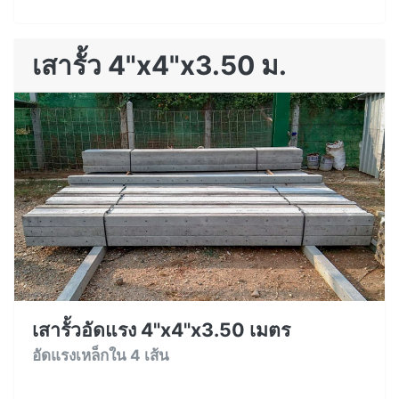
เสารั้ว 4"x4"x3.50 ม.
เสารั้วอัดแรง 4"x4"x3.50 เมตร
อัดแรงเหล็กใน 4 เส้น