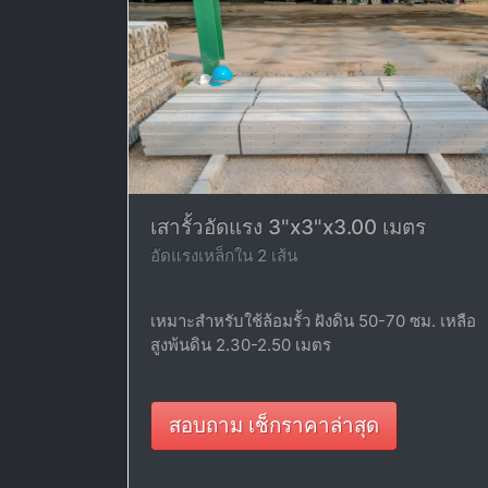
เสารั้วอัดแรง 3"x3"x3.00 เมตร
อัดแรงเหล็กใน 2 เส้น
เหมาะสำหรับใช้ล้อมรั้ว ฝังดิน 50-70 ซม. เหลือ
สูงพ้นดิน 2.30-2.50 เมตร
สอบถาม เช็กราคาล่าสุด