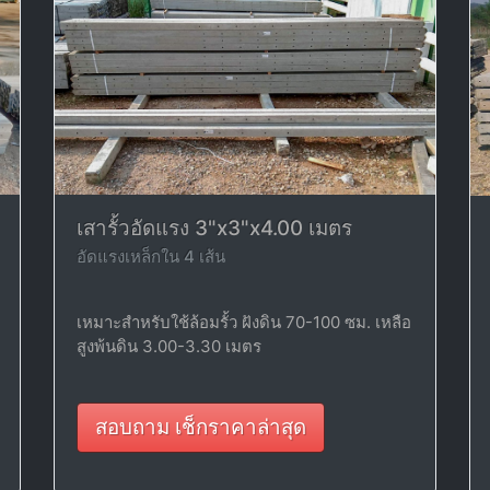
เสารั้วอัดแรง 3"x3"x4.00 เมตร
อัดแรงเหล็กใน 4 เส้น
เหมาะสำหรับใช้ล้อมรั้ว ฝังดิน 70-100 ซม. เหลือ
สูงพ้นดิน 3.00-3.30 เมตร
สอบถาม เช็กราคาล่าสุด