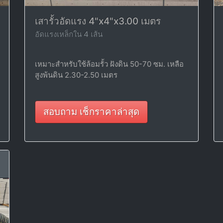
เสารั้วอัดแรง 4"x4"x3.00 เมตร
อัดแรงเหล็กใน 4 เส้น
เหมาะสำหรับใช้ล้อมรั้ว ฝังดิน 50-70 ซม. เหลือ
สูงพ้นดิน 2.30-2.50 เมตร
สอบถาม เช็กราคาล่าสุด