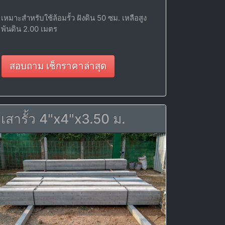
เหมาะสำหรับใช้ล้อมรั้ว ฝังดิน 50 ซม. เหลือสูง
พ้นดิน 2.00 เมตร
สอบถาม เช็กราคาล่าสุด
เสารั้ว 4"x4"x3.50 ม.