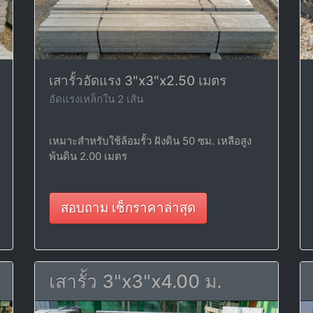
เสารั้วอัดแรง 3"x3"x2.50 เมตร
อัดแรงเหล็กใน 2 เส้น
เหมาะสำหรับใช้ล้อมรั้ว ฝังดิน 50 ซม. เหลือสูง
พ้นดิน 2.00 เมตร
สอบถาม เช็กราคาล่าสุด
เสารั้ว 3"x3"x4.00 ม.