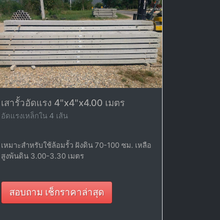
เสารั้วอัดแรง 4"x4"x4.00 เมตร
อัดแรงเหล็กใน 4 เส้น
เหมาะสำหรับใช้ล้อมรั้ว ฝังดิน 70-100 ซม. เหลือ
สูงพ้นดิน 3.00-3.30 เมตร
สอบถาม เช็กราคาล่าสุด