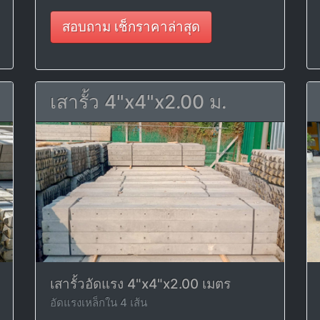
สอบถาม เช็กราคาล่าสุด
เสารั้ว 4"x4"x2.00 ม.
เสารั้วอัดแรง 4"x4"x2.00 เมตร
อัดแรงเหล็กใน 4 เส้น