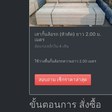
เสากั้นล้อรถ (หัวตัด) ยาว 2.00 ม.
เมตร
อัดแรงเหล็กใน 4 เส้น
ใช้วางพื้นกั้นล้อรถความยาว 2.00 เมตร
สอบถาม เช็กราคาล่าสุด
ขั้นตอนการ สั่งซื้อ