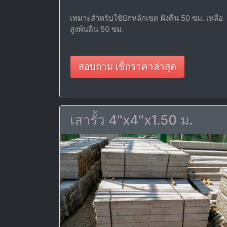
เหมาะสำหรับใช้ปักหลักเขต ฝังดิน 50 ซม. เหลือ
สูงพ้นดิน 50 ซม.
สอบถาม เช็กราคาล่าสุด
เสารั้ว 4"x4"x1.50 ม.