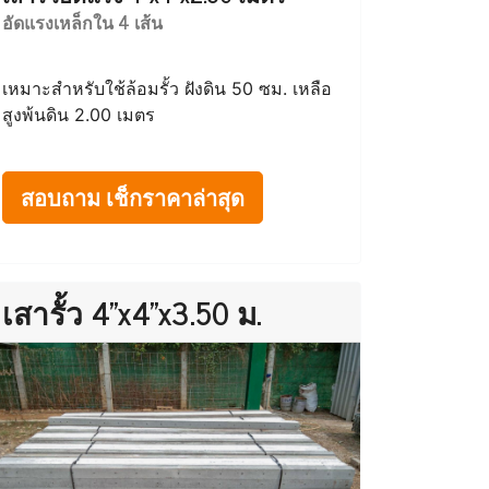
อัดแรงเหล็กใน 4 เส้น
เหมาะสำหรับใช้ล้อมรั้ว ฝังดิน 50 ซม. เหลือ
สูงพ้นดิน 2.00 เมตร
สอบถาม เช็กราคาล่าสุด
เสารั้ว 4"x4"x3.50 ม.