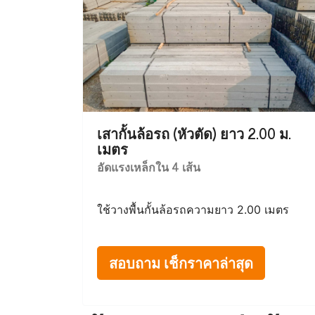
เสากั้นล้อรถ (หัวตัด) ยาว 2.00 ม.
เมตร
อัดแรงเหล็กใน 4 เส้น
ใช้วางพื้นกั้นล้อรถความยาว 2.00 เมตร
สอบถาม เช็กราคาล่าสุด