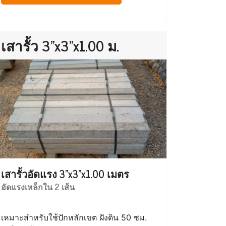
เสารั้ว 3"x3"x1.00 ม.
เสารั้วอัดแรง 3"x3"x1.00 เมตร
อัดแรงเหล็กใน 2 เส้น
เหมาะสำหรับใช้ปักหลักเขต ฝังดิน 50 ซม.