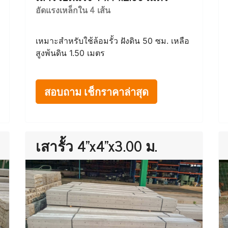
อัดแรงเหล็กใน 4 เส้น
เหมาะสำหรับใช้ล้อมรั้ว ฝังดิน 50 ซม. เหลือ
สูงพ้นดิน 1.50 เมตร
สอบถาม เช็กราคาล่าสุด
เสารั้ว 4"x4"x3.00 ม.