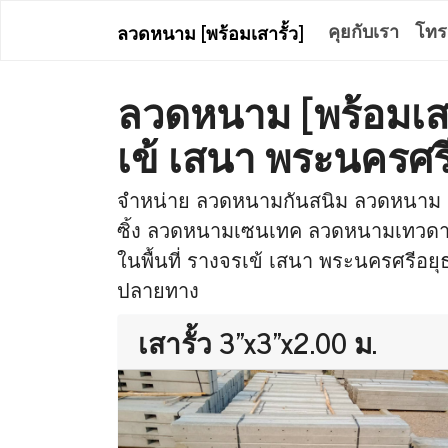
คุยกับเรา
โทร
ลวดหนาม [พร้อมเสารั้ว]
ลวดหนาม [พร้อมเสา
เข้ เสนา พระนครศร
จำหน่าย ลวดหนามกันสนิม ลวดหนาม 
ซิ้ง ลวดหนามเซนเทค ลวดหนามเทวดา
ในพื้นที่ รางจรเข้ เสนา พระนครศรีอยุธย
ปลายทาง
เสารั้ว 3"x3"x2.00 ม.