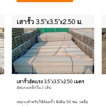
เสารั้ว 3.5"x3.5"x2.50 ม.
เสารั้วอัดแรง 3.5"x3.5"x2.50 เมตร
อัดแรงเหล็กใน 2 เส้น
เหมาะสำหรับใช้ล้อมรั้ว ฝังดิน 50 ซม. เหลือ