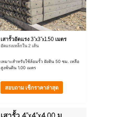
เสารั้วอัดแรง 3"x3"x1.50 เมตร
อัดแรงเหล็กใน 2 เส้น
เหมาะสำหรับใช้ล้อมรั้ว ฝังดิน 50 ซม. เหลือ
สูงพ้นดิน 1.00 เมตร
สอบถาม เช็กราคาล่าสุด
เสารั้ว 4"x4"x4.00 ม.