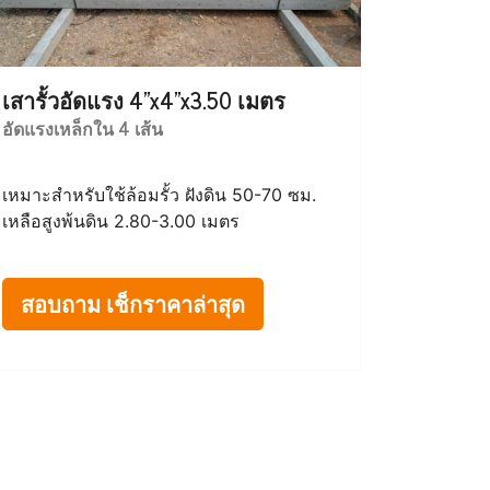
เสารั้วอัดแรง 4"x4"x3.50 เมตร
อัดแรงเหล็กใน 4 เส้น
เหมาะสำหรับใช้ล้อมรั้ว ฝังดิน 50-70 ซม.
เหลือสูงพ้นดิน 2.80-3.00 เมตร
สอบถาม เช็กราคาล่าสุด