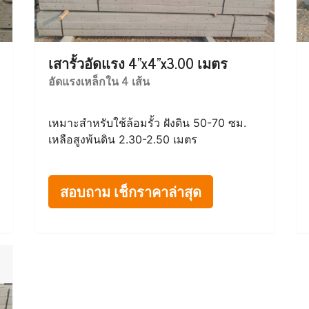
เสารั้วอัดแรง 4"x4"x3.00 เมตร
อัดแรงเหล็กใน 4 เส้น
เหมาะสำหรับใช้ล้อมรั้ว ฝังดิน 50-70 ซม.
เหลือสูงพ้นดิน 2.30-2.50 เมตร
สอบถาม เช็กราคาล่าสุด