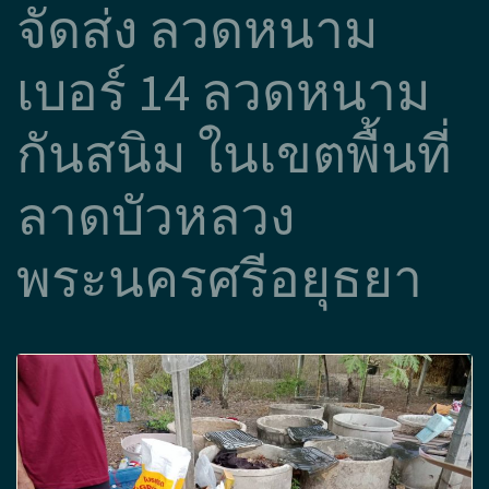
จัดส่ง ลวดหนาม
เบอร์ 14 ลวดหนาม
กันสนิม ในเขตพื้นที่
ลาดบัวหลวง
พระนครศรีอยุธยา