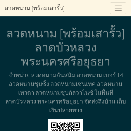
ลวดหนาม [พร้อมเสารั้ว]
ลวดหนาม [พร้อมเสารั้ว]
ลาดบัวหลวง
พระนครศรีอยุธยา
จำหน่าย ลวดหนามกันสนิม ลวดหนาม เบอร์ 14
ลวดหนามชุบซิ้ง ลวดหนามเซนเทค ลวดหนาม
เทวดา ลวดหนามชุบกัลวาไนซ์ ในพื้นที่
ลาดบัวหลวง พระนครศรีอยุธยา จัดส่งถึงบ้าน เก็บ
เงินปลายทาง