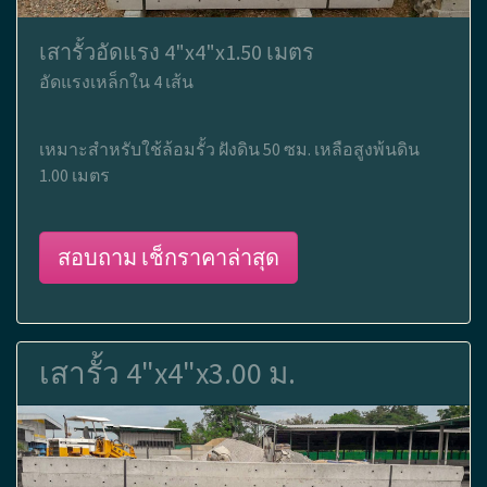
เสารั้วอัดแรง 4"x4"x1.50 เมตร
อัดแรงเหล็กใน 4 เส้น
เหมาะสำหรับใช้ล้อมรั้ว ฝังดิน 50 ซม. เหลือสูงพ้นดิน
1.00 เมตร
สอบถาม เช็กราคาล่าสุด
เสารั้ว 4"x4"x3.00 ม.