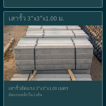
เสารั้ว 3"x3"x1.00 ม.
เสารั้วอัดแรง 3"x3"x1.00 เมตร
อัดแรงเหล็กใน 2 เส้น