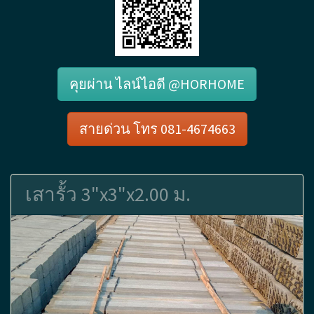
คุยผ่าน ไลน์ไอดี @HORHOME
สายด่วน โทร 081-4674663
เสารั้ว 3"x3"x2.00 ม.