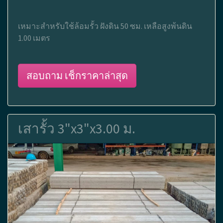
เหมาะสำหรับใช้ล้อมรั้ว ฝังดิน 50 ซม. เหลือสูงพ้นดิน
1.00 เมตร
สอบถาม เช็กราคาล่าสุด
เสารั้ว 3"x3"x3.00 ม.