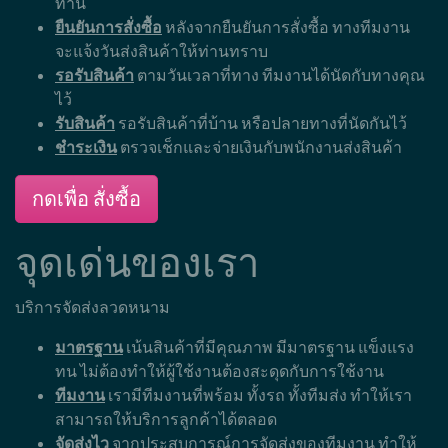
ท่าน
ยืนยันการสั่งซื้อ
หลังจากยืนยันการสั่งซื้อ ทางทีมงาน
จะแจ้งวันส่งสินค้าให้ท่านทราบ
รอรับสินค้า
ตามวันเวลาที่ทาง ทีมงานได้นัดกับทางคุณ
ไว้
รับสินค้า
รอรับสินค้าที่บ้าน หรือปลายทางที่นัดกันไว้
ชำระเงิน
ตรวจเช็กและจ่ายเงินกับพนักงานส่งสินค้า
กดเพื่อ สั่งซื้อ
จุดเด่นของเรา
บริการจัดส่งลวดหนาม
มาตรฐาน
เน้นสินค้าที่มีคุณภาพ มีมาตรฐาน แข็งแรง
ทน ไม่ต้องทำให้ผู้ใช้งานต้องสะดุดกับการใช้งาน
ทีมงาน
เรามีทีมงานที่พร้อม ทั้งรถ ทั้งทีมส่ง ทำให้เรา
สามารถให้บริการลูกค้าได้ตลอด
จัดส่งไว
จากประสบการณ์การจัดส่งของทีมงาน ทำให้