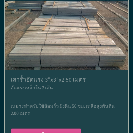
เสารั้วอัดแรง 3"x3"x2.50 เมตร
อัดแรงเหล็กใน 2 เส้น
เหมาะสำหรับใช้ล้อมรั้ว ฝังดิน 50 ซม. เหลือสูงพ้นดิน
2.00 เมตร