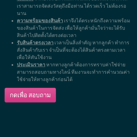
เราสามารถจัดส่งวัสดุถึงมือท่าน ได้รวดเร็ว ไม่ต้องรอ
นาน
ความพร้อมของสินค้า
เราจึงได้ตระหนักถึงความพร้อม
ของสินค้าในการจัดส่ง เพื่อให้ลูกค้ามั่นใจว่าจะได้รับ
สินค้าไปติดตั้งได้ตรงต่อเวลา
รับสินค้าตรงเวลา
เวลาเป็นสิ่งสำคัญ หากลูกค้า ทำการ
สั่งสินค้ากับเรา จำเป็นที่จะต้องได้สินค้าตรงตามเวลา
เพื่อให้ทันใช้งาน
ประเมินราคา
หากทางลูกค้าต้องการทราบค่าใช่จ่าย
สามารถสอบถามทางไลน์ ทีมงานจะทำการคำนวณค่า
ใช้จ่ายให้ทางลูกค้าก่อนได้
กดเพื่อ สอบถาม