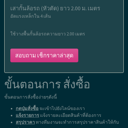
เสากั้นล้อรถ (หัวตัด) ยาว 2.00 ม. เมตร
อัดแรงเหล็กใน 4 เส้น
ใช้วางพื้นกั้นล้อรถความยาว 2.00 เมตร
สอบถาม เช็กราคาล่าสุด
ขั้นตอนการ สั่งซื้อ
ขั้นตอนการสั่งซื้อง่ายๆดังนี้
กดปุ่มสั่งซื้อ
จะเข้าไปยังไลน์ของเรา
แจ้งรายการ
แจ้งรายละเอียดสินค้าที่ต้องการ
สรุปราคา
ทางทีมงานจะทำการสรุปราคาสินค้าให้กับ