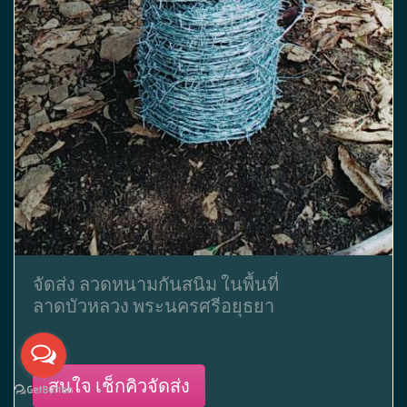
จัดส่ง ลวดหนามกันสนิม ในพื้นที่
ลาดบัวหลวง พระนครศรีอยุธยา
สนใจ เช็กคิวจัดส่ง