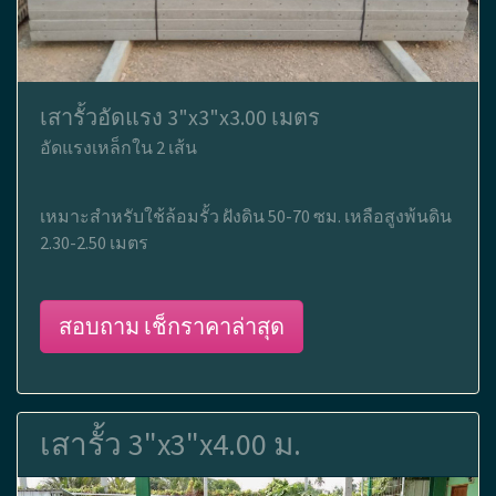
เสารั้วอัดแรง 3"x3"x3.00 เมตร
อัดแรงเหล็กใน 2 เส้น
เหมาะสำหรับใช้ล้อมรั้ว ฝังดิน 50-70 ซม. เหลือสูงพ้นดิน
2.30-2.50 เมตร
สอบถาม เช็กราคาล่าสุด
เสารั้ว 3"x3"x4.00 ม.