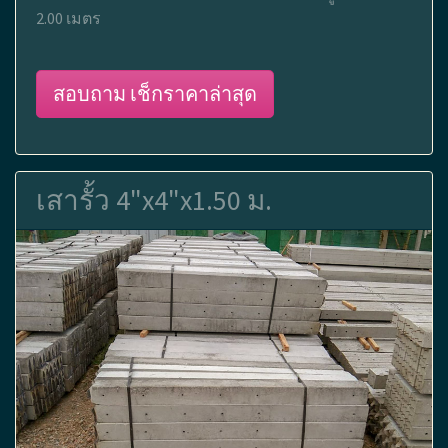
2.00 เมตร
สอบถาม เช็กราคาล่าสุด
เสารั้ว 4"x4"x1.50 ม.