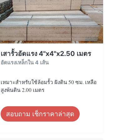
เสารั้วอัดแรง 4"x4"x2.50 เมตร
อัดแรงเหล็กใน 4 เส้น
เหมาะสำหรับใช้ล้อมรั้ว ฝังดิน 50 ซม. เหลือ
สูงพ้นดิน 2.00 เมตร
สอบถาม เช็กราคาล่าสุด