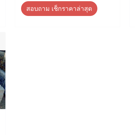
สอบถาม เช็กราคาล่าสุด