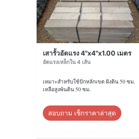
เสารั้วอัดแรง 4"x4"x1.00 เมตร
อัดแรงเหล็กใน 4 เส้น
เหมาะสำหรับใช้ปักหลักเขต ฝังดิน 50 ซม.
เหลือสูงพ้นดิน 50 ซม.
สอบถาม เช็กราคาล่าสุด