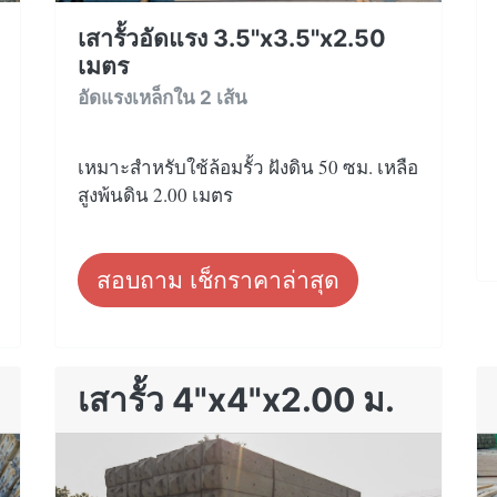
เสารั้วอัดแรง 3.5"x3.5"x2.50
เมตร
อัดแรงเหล็กใน 2 เส้น
เหมาะสำหรับใช้ล้อมรั้ว ฝังดิน 50 ซม. เหลือ
สูงพ้นดิน 2.00 เมตร
สอบถาม เช็กราคาล่าสุด
เสารั้ว 4"x4"x2.00 ม.