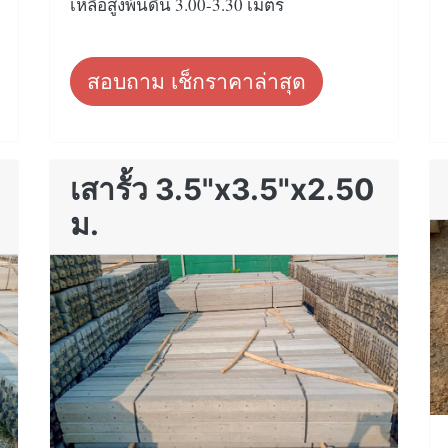
เหลือสูงพ้นดิน 3.00-3.30 เมตร
สอบถาม เช็กราคาล่าสุด
เสารั้ว 3.5"x3.5"x2.50
ม.