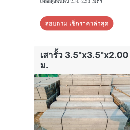
เหลือสูงพ้นดิน 2.30-2.50 เมตร
สอบถาม เช็กราคาล่าสุด
เสารั้ว 3.5"x3.5"x2.00
ม.