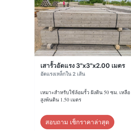
เสารั้วอัดแรง 3"x3"x2.00 เมตร
อัดแรงเหล็กใน 2 เส้น
เหมาะสำหรับใช้ล้อมรั้ว ฝังดิน 50 ซม. เหลือ
สูงพ้นดิน 1.50 เมตร
สอบถาม เช็กราคาล่าสุด