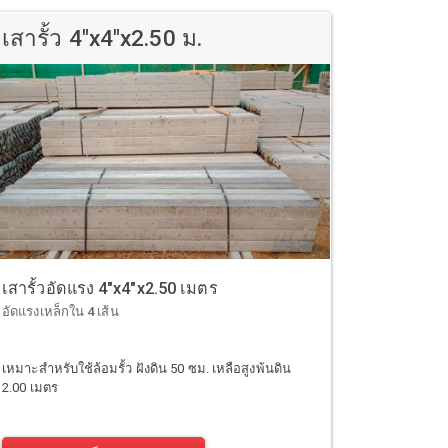
เสารั้ว 4"x4"x2.50 ม.
เสารั้วอัดแรง 4"x4"x2.50 เมตร
อัดแรงเหล็กใน 4 เส้น
เหมาะสำหรับใช้ล้อมรั้ว ฝังดิน 50 ซม. เหลือสูงพ้นดิน
2.00 เมตร