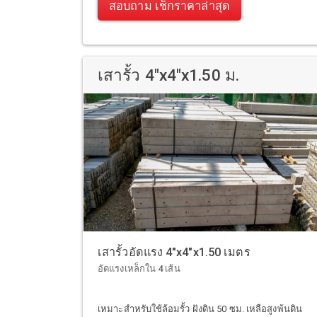
สอบถาม เช็กราคาล่าสุด
เสารั้ว 4"x4"x1.50 ม.
เสารั้วอัดแรง 4"x4"x1.50 เมตร
อัดแรงเหล็กใน 4 เส้น
เหมาะสำหรับใช้ล้อมรั้ว ฝังดิน 50 ซม. เหลือสูงพ้นดิน