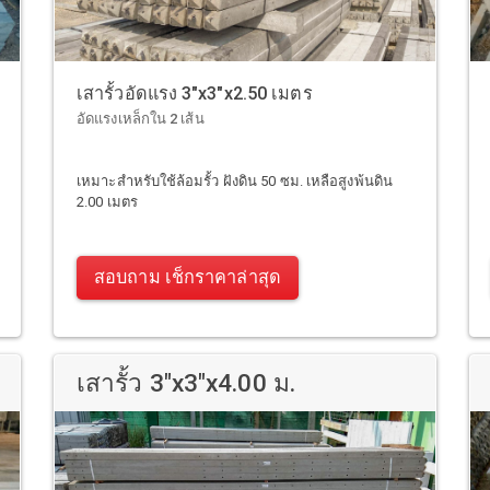
เสารั้วอัดแรง 3"x3"x2.50 เมตร
อัดแรงเหล็กใน 2 เส้น
เหมาะสำหรับใช้ล้อมรั้ว ฝังดิน 50 ซม. เหลือสูงพ้นดิน
2.00 เมตร
สอบถาม เช็กราคาล่าสุด
เสารั้ว 3"x3"x4.00 ม.