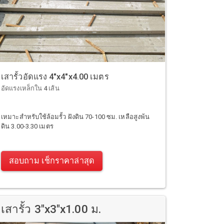
เสารั้วอัดแรง 4"x4"x4.00 เมตร
อัดแรงเหล็กใน 4 เส้น
เหมาะสำหรับใช้ล้อมรั้ว ฝังดิน 70-100 ซม. เหลือสูงพ้น
ดิน 3.00-3.30 เมตร
สอบถาม เช็กราคาล่าสุด
เสารั้ว 3"x3"x1.00 ม.