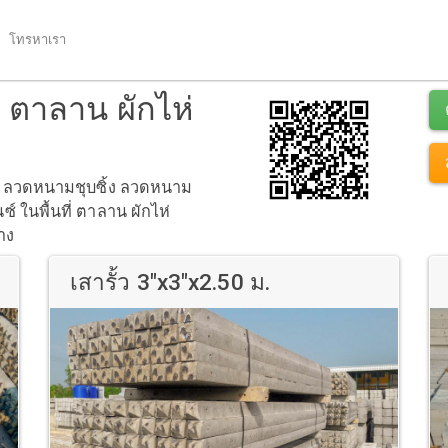
โทรหาเรา
 ตาลาน ผักไห่
 ลวดหนามชุบซิ้ง ลวดหนาม
ในพื้นที่ ตาลาน ผักไห่
าง
เสารั้ว 3"x3"x2.50 ม.