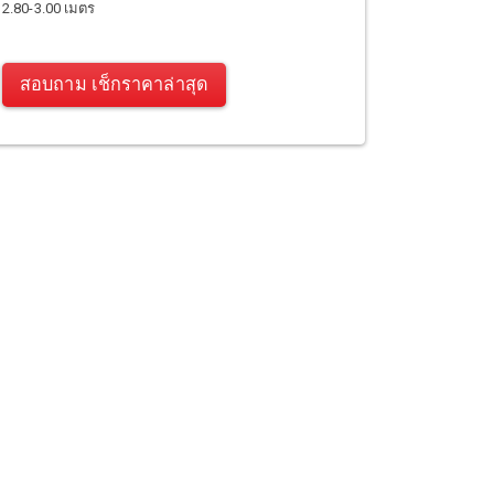
2.80-3.00 เมตร
สอบถาม เช็กราคาล่าสุด