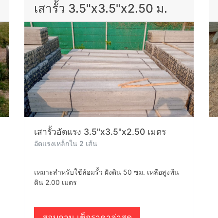
เสารั้ว 3.5"x3.5"x2.50 ม.
เสารั้วอัดแรง 3.5"x3.5"x2.50 เมตร
อัดแรงเหล็กใน 2 เส้น
เหมาะสำหรับใช้ล้อมรั้ว ฝังดิน 50 ซม. เหลือสูงพ้น
ดิน 2.00 เมตร
สอบถาม เช็กราคาล่าสุด