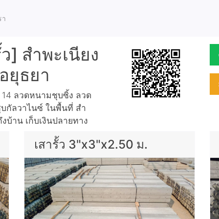
รา
้ว] สำพะเนียง
อยุธยา
14 ลวดหนามชุบซิ้ง ลวด
ลวาไนซ์ ในพื้นที่ สำ
ึงบ้าน เก็บเงินปลายทาง
เสารั้ว 3"x3"x2.50 ม.