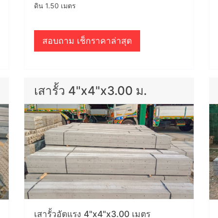
ดิน 1.50 เมตร
สอบถาม เช็กราคาล่าสุด
เสารั้ว 4"x4"x3.00 ม.
เสารั้วอัดแรง 4"x4"x3.00 เมตร