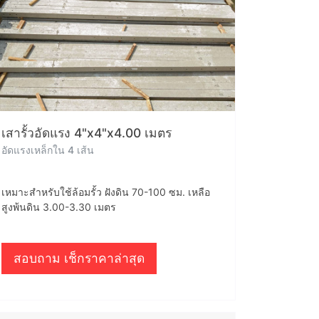
เสารั้วอัดแรง 4"x4"x4.00 เมตร
อัดแรงเหล็กใน 4 เส้น
เหมาะสำหรับใช้ล้อมรั้ว ฝังดิน 70-100 ซม. เหลือ
สูงพ้นดิน 3.00-3.30 เมตร
สอบถาม เช็กราคาล่าสุด