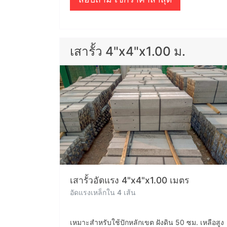
เสารั้ว 4"x4"x1.00 ม.
เสารั้วอัดแรง 4"x4"x1.00 เมตร
อัดแรงเหล็กใน 4 เส้น
เหมาะสำหรับใช้ปักหลักเขต ฝังดิน 50 ซม. เหลือสูง