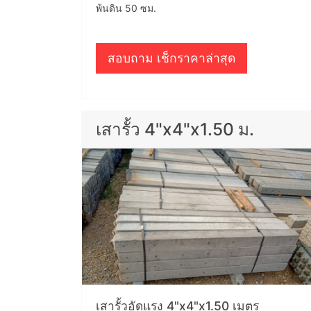
พ้นดิน 50 ซม.
สอบถาม เช็กราคาล่าสุด
เสารั้ว 4"x4"x1.50 ม.
เสารั้วอัดแรง 4"x4"x1.50 เมตร