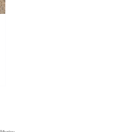
้กับท่าน