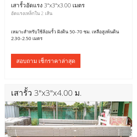
เสารั้วอัดแรง 3"x3"x3.00 เมตร
อัดแรงเหล็กใน 2 เส้น
เหมาะสำหรับใช้ล้อมรั้ว ฝังดิน 50-70 ซม. เหลือสูงพ้นดิน
2.30-2.50 เมตร
สอบถาม เช็กราคาล่าสุด
เสารั้ว 3"x3"x4.00 ม.