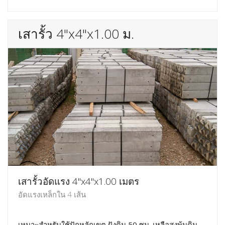
เสารั้ว 4"x4"x1.00 ม.
เสารั้วอัดแรง 4"x4"x1.00 เมตร
อัดแรงเหล็กใน 4 เส้น
เหมาะสำหรับใช้ปักหลักเขต ฝังดิน 50 ซม. เหลือสูงพ้นดิน