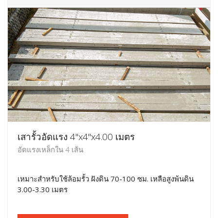
เสารั้วอัดแรง 4"x4"x4.00 เมตร
อัดแรงเหล็กใน 4 เส้น
เหมาะสำหรับใช้ล้อมรั้ว ฝังดิน 70-100 ซม. เหลือสูงพ้นดิน
3.00-3.30 เมตร