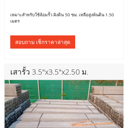
เหมาะสำหรับใช้ล้อมรั้ว ฝังดิน 50 ซม. เหลือสูงพ้นดิน 1.50
เมตร
สอบถาม เช็กราคาล่าสุด
เสารั้ว 3.5"x3.5"x2.50 ม.