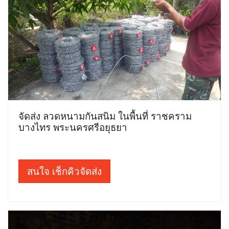
จัดส่ง ลวดหนามกันสนิม ในพื้นที่ ราชคราม
บางไทร พระนครศรีอยุธยา
สนใจ เช็กคิวจัดส่ง