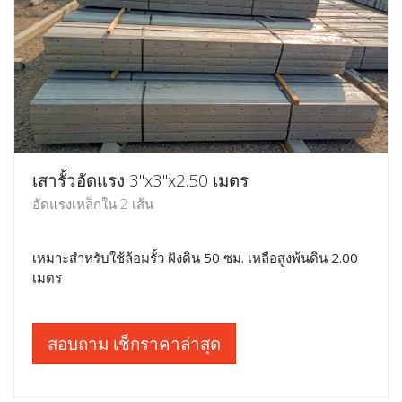
เสารั้วอัดแรง 3"x3"x2.50 เมตร
อัดแรงเหล็กใน 2 เส้น
เหมาะสำหรับใช้ล้อมรั้ว ฝังดิน 50 ซม. เหลือสูงพ้นดิน 2.00
เมตร
สอบถาม เช็กราคาล่าสุด