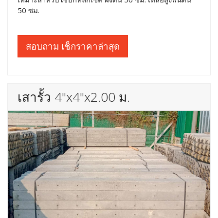
50 ซม.
สอบถาม เช็กราคาล่าสุด
เสารั้ว 4"x4"x2.00 ม.