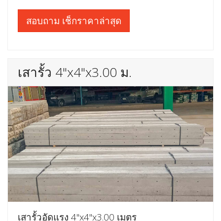
สอบถาม เช็กราคาล่าสุด
เสารั้ว 4"x4"x3.00 ม.
เสารั้วอัดแรง 4"x4"x3.00 เมตร