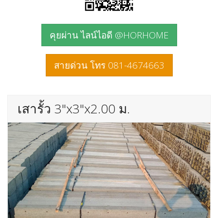
คุยผ่าน ไลน์ไอดี @HORHOME
สายด่วน โทร 081-4674663
เสารั้ว 3"x3"x2.00 ม.