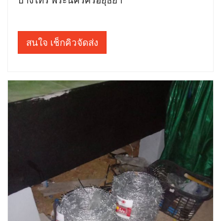
สนใจ เช็กคิวจัดส่ง