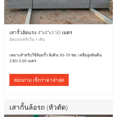
เสารั้วอัดแรง 4"x4"x3.50 เมตร
อัดแรงเหล็กใน 4 เส้น
เหมาะสำหรับใช้ล้อมรั้ว ฝังดิน 50-70 ซม. เหลือสูงพ้นดิน
2.80-3.00 เมตร
สอบถาม เช็กราคาล่าสุด
เสากั้นล้อรถ (หัวตัด)