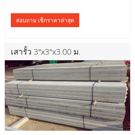
สอบถาม เช็กราคาล่าสุด
เสารั้ว 3"x3"x3.00 ม.