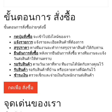
ขั้นตอนการ สั่งซื้อ
ขั้นตอนการสั่งซื้อง่ายๆดังนี้
กดปุ่มสั่งซื้อ
จะเข้าไปยังไลน์ของเรา
แจ้งรายการ
แจ้งรายละเอียดสินค้าที่ต้องการ
สรุปราคา
ทางทีมงานจะทำการสรุปราคาสินค้าให้กับท่าน
ยืนยันการสั่งซื้อ
หลังจากยืนยันการสั่งซื้อ ทางทีมงานจะแจ้ง
วันส่งสินค้าให้ท่านทราบ
รอรับสินค้า
ตามวันเวลาที่ทาง ทีมงานได้นัดกับทางคุณไว้
รับสินค้า
รอรับสินค้าที่บ้าน หรือปลายทางที่นัดกันไว้
ชำระเงิน
ตรวจเช็กและจ่ายเงินกับพนักงานส่งสินค้า
กดเพื่อ สั่งซื้อ
จุดเด่นของเรา