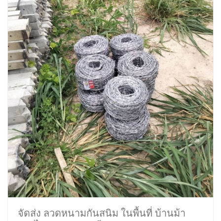
จัดส่ง ลวดหนามกันสนิม ในพื้นที่ บ้านม้า