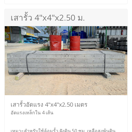
เสารั้ว 4"x4"x2.50 ม.
เสารั้วอัดแรง 4"x4"x2.50 เมตร
อัดแรงเหล็กใน 4 เส้น
เหมาะสำหรับใช้ล้อมรั้ว ฝังดิน 50 ซม. เหลือสูงพ้นดิน