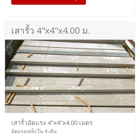
เสารั้ว 4"x4"x4.00 ม.
เสารั้วอัดแรง 4"x4"x4.00 เมตร
อัดแรงเหล็กใน 4 เส้น