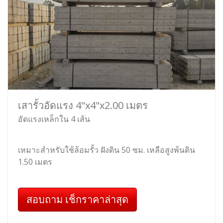
เสารั้วอัดแรง 4"x4"x2.00 เมตร
อัดแรงเหล็กใน 4 เส้น
เหมาะสำหรับใช้ล้อมรั้ว ฝังดิน 50 ซม. เหลือสูงพ้นดิน
1.50 เมตร
สอบถาม เช็กราคาล่าสุด