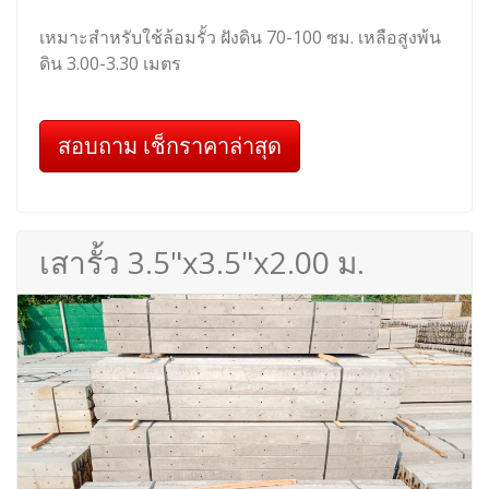
เหมาะสำหรับใช้ล้อมรั้ว ฝังดิน 70-100 ซม. เหลือสูงพ้น
ดิน 3.00-3.30 เมตร
สอบถาม เช็กราคาล่าสุด
เสารั้ว 3.5"x3.5"x2.00 ม.