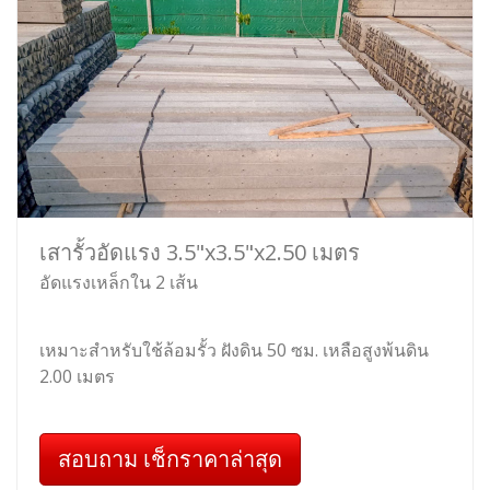
เสารั้วอัดแรง 3.5"x3.5"x2.50 เมตร
อัดแรงเหล็กใน 2 เส้น
เหมาะสำหรับใช้ล้อมรั้ว ฝังดิน 50 ซม. เหลือสูงพ้นดิน
2.00 เมตร
สอบถาม เช็กราคาล่าสุด