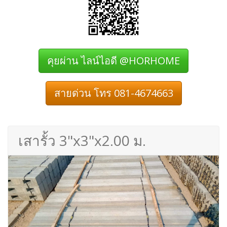
คุยผ่าน ไลน์ไอดี @HORHOME
สายด่วน โทร 081-4674663
เสารั้ว 3"x3"x2.00 ม.