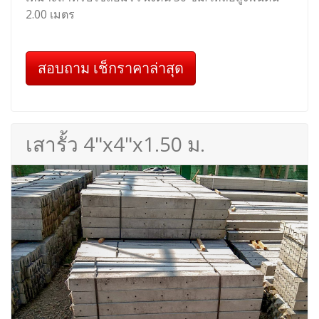
2.00 เมตร
สอบถาม เช็กราคาล่าสุด
เสารั้ว 4"x4"x1.50 ม.