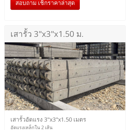
สอบถาม เช็กราคาล่าสุด
เสารั้ว 3"x3"x1.50 ม.
เสารั้วอัดแรง 3"x3"x1.50 เมตร
อัดแรงเหล็กใน 2 เส้น