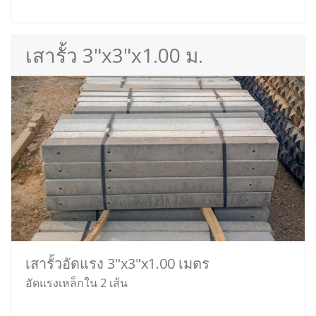
เสารั้ว 3"x3"x1.00 ม.
เสารั้วอัดแรง 3"x3"x1.00 เมตร
อัดแรงเหล็กใน 2 เส้น