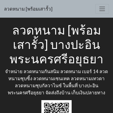
ลวดหนาม [พร้อมเสารั้ว]
ลวดหนาม [พร้อม
เสารั้ว] บางปะอิน
พระนครศรีอยุธยา
จำหน่าย ลวดหนามกันสนิม ลวดหนาม เบอร์ 14 ลวด
หนามชุบซิ้ง ลวดหนามเซนเทค ลวดหนามเทวดา
ลวดหนามชุบกัลวาไนซ์ ในพื้นที่ บางปะอิน
พระนครศรีอยุธยา จัดส่งถึงบ้าน เก็บเงินปลายทาง