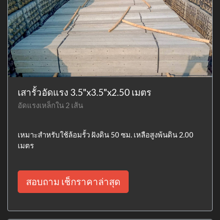
เสารั้วอัดแรง 3.5"x3.5"x2.50 เมตร
อัดแรงเหล็กใน 2 เส้น
เหมาะสำหรับใช้ล้อมรั้ว ฝังดิน 50 ซม. เหลือสูงพ้นดิน 2.00
เมตร
สอบถาม เช็กราคาล่าสุด