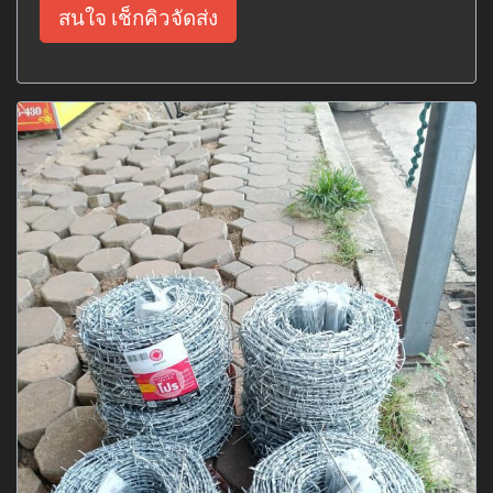
สนใจ เช็กคิวจัดส่ง