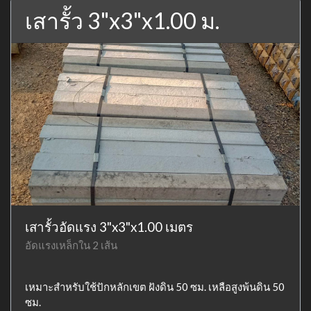
เสารั้ว 3"x3"x1.00 ม.
เสารั้วอัดแรง 3"x3"x1.00 เมตร
อัดแรงเหล็กใน 2 เส้น
เหมาะสำหรับใช้ปักหลักเขต ฝังดิน 50 ซม. เหลือสูงพ้นดิน 50
ซม.