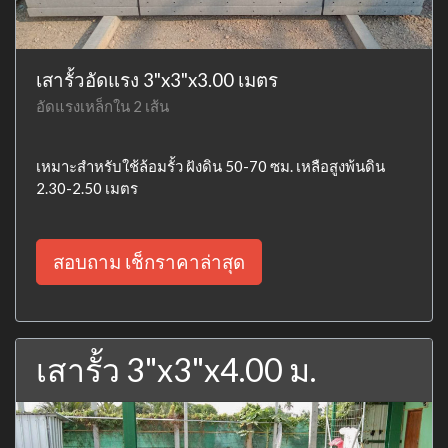
เสารั้วอัดแรง 3"x3"x3.00 เมตร
อัดแรงเหล็กใน 2 เส้น
เหมาะสำหรับใช้ล้อมรั้ว ฝังดิน 50-70 ซม. เหลือสูงพ้นดิน
2.30-2.50 เมตร
สอบถาม เช็กราคาล่าสุด
เสารั้ว 3"x3"x4.00 ม.