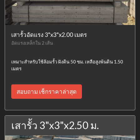
เสารั้วอัดแรง 3"x3"x2.00 เมตร
อัดแรงเหล็กใน 2 เส้น
เหมาะสำหรับใช้ล้อมรั้ว ฝังดิน 50 ซม. เหลือสูงพ้นดิน 1.50
เมตร
สอบถาม เช็กราคาล่าสุด
เสารั้ว 3"x3"x2.50 ม.