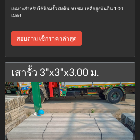
เหมาะสำหรับใช้ล้อมรั้ว ฝังดิน 50 ซม. เหลือสูงพ้นดิน 1.00
เมตร
สอบถาม เช็กราคาล่าสุด
เสารั้ว 3"x3"x3.00 ม.