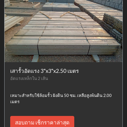
เสารั้วอัดแรง 3"x3"x2.50 เมตร
อัดแรงเหล็กใน 2 เส้น
เหมาะสำหรับใช้ล้อมรั้ว ฝังดิน 50 ซม. เหลือสูงพ้นดิน 2.00
เมตร
สอบถาม เช็กราคาล่าสุด