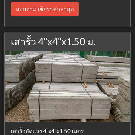
สอบถาม เช็กราคาล่าสุด
เสารั้ว 4"x4"x1.50 ม.
เสารั้วอัดแรง 4"x4"x1.50 เมตร