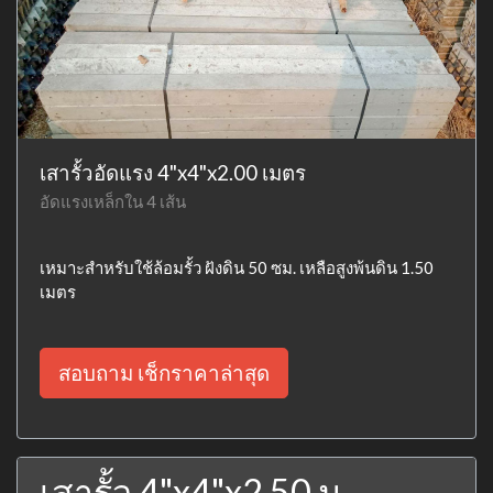
เสารั้วอัดแรง 4"x4"x2.00 เมตร
อัดแรงเหล็กใน 4 เส้น
เหมาะสำหรับใช้ล้อมรั้ว ฝังดิน 50 ซม. เหลือสูงพ้นดิน 1.50
เมตร
สอบถาม เช็กราคาล่าสุด
เสารั้ว 4"x4"x2.50 ม.