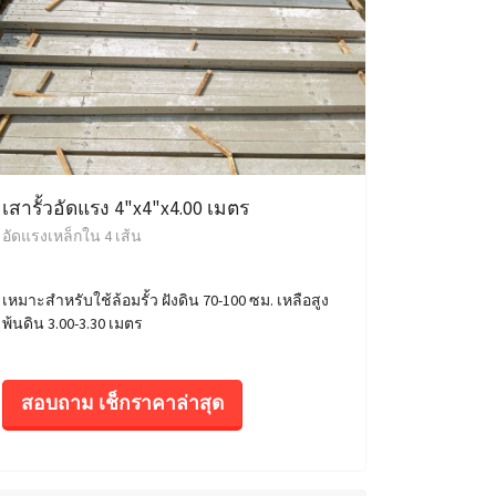
เสารั้วอัดแรง 4"x4"x4.00 เมตร
อัดแรงเหล็กใน 4 เส้น
เหมาะสำหรับใช้ล้อมรั้ว ฝังดิน 70-100 ซม. เหลือสูง
พ้นดิน 3.00-3.30 เมตร
สอบถาม เช็กราคาล่าสุด