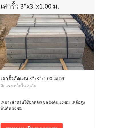
เสารั้ว 3"x3"x1.00 ม.
เสารั้วอัดแรง 3"x3"x1.00 เมตร
อัดแรงเหล็กใน 2 เส้น
เหมาะสำหรับใช้ปักหลักเขต ฝังดิน 50 ซม. เหลือสูง
พ้นดิน 50 ซม.