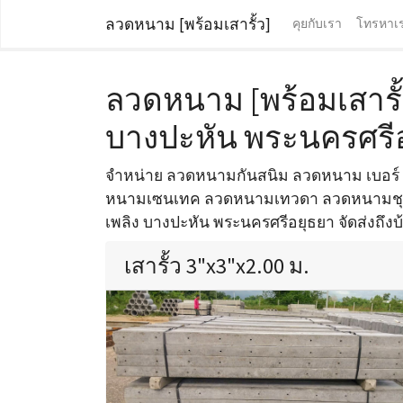
ลวดหนาม [พร้อมเสารั้ว]
คุยกับเรา
โทรหาเ
ลวดหนาม [พร้อมเสารั้
บางปะหัน พระนครศรี
จำหน่าย ลวดหนามกันสนิม ลวดหนาม เบอร์ 
หนามเซนเทค ลวดหนามเทวดา ลวดหนามชุบกั
เพลิง บางปะหัน พระนครศรีอยุธยา จัดส่งถึง
เสารั้ว 3"x3"x2.00 ม.