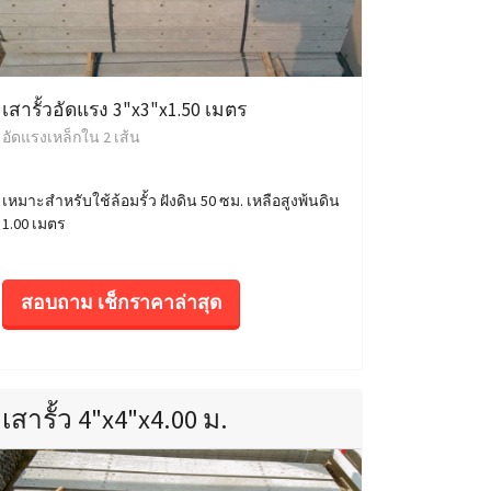
เสารั้วอัดแรง 3"x3"x1.50 เมตร
อัดแรงเหล็กใน 2 เส้น
เหมาะสำหรับใช้ล้อมรั้ว ฝังดิน 50 ซม. เหลือสูงพ้นดิน
1.00 เมตร
สอบถาม เช็กราคาล่าสุด
เสารั้ว 4"x4"x4.00 ม.