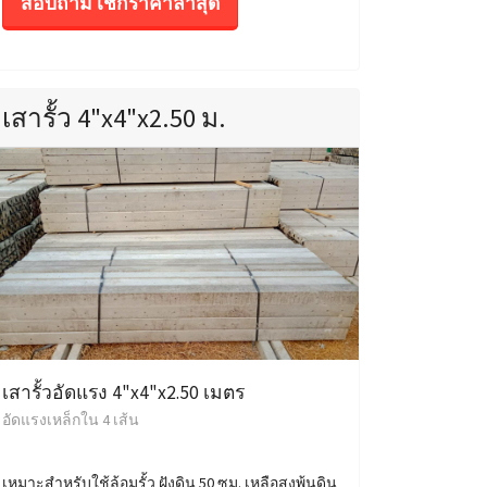
สอบถาม เช็กราคาล่าสุด
เสารั้ว 4"x4"x2.50 ม.
เสารั้วอัดแรง 4"x4"x2.50 เมตร
อัดแรงเหล็กใน 4 เส้น
เหมาะสำหรับใช้ล้อมรั้ว ฝังดิน 50 ซม. เหลือสูงพ้นดิน