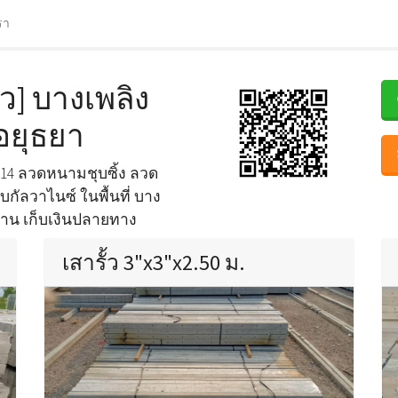
รา
ว] บางเพลิง
อยุธยา
14 ลวดหนามชุบซิ้ง ลวด
ลวาไนซ์ ในพื้นที่ บาง
บ้าน เก็บเงินปลายทาง
เสารั้ว 3"x3"x2.50 ม.