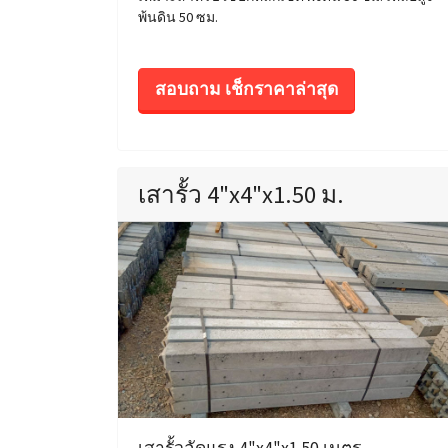
พ้นดิน 50 ซม.
สอบถาม เช็กราคาล่าสุด
เสารั้ว 4"x4"x1.50 ม.