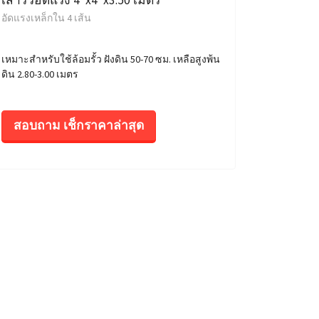
เสารั้วอัดแรง 4"x4"x3.50 เมตร
อัดแรงเหล็กใน 4 เส้น
เหมาะสำหรับใช้ล้อมรั้ว ฝังดิน 50-70 ซม. เหลือสูงพ้น
ดิน 2.80-3.00 เมตร
สอบถาม เช็กราคาล่าสุด