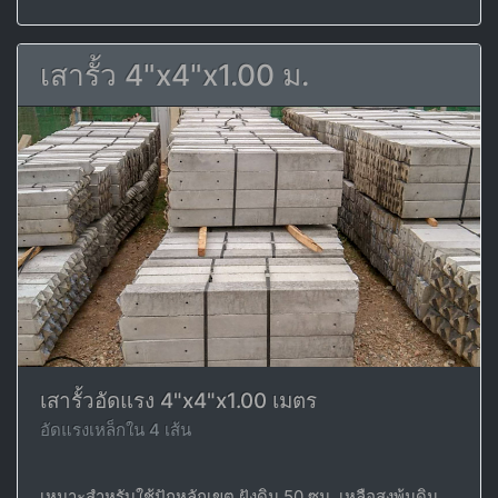
เสารั้ว 4"x4"x1.00 ม.
เสารั้วอัดแรง 4"x4"x1.00 เมตร
อัดแรงเหล็กใน 4 เส้น
เหมาะสำหรับใช้ปักหลักเขต ฝังดิน 50 ซม. เหลือสูงพ้นดิน