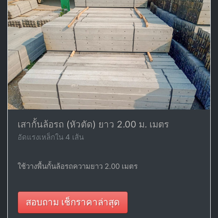
เสากั้นล้อรถ (หัวตัด) ยาว 2.00 ม. เมตร
อัดแรงเหล็กใน 4 เส้น
ใช้วางพื้นกั้นล้อรถความยาว 2.00 เมตร
สอบถาม เช็กราคาล่าสุด