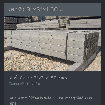
เสารั้ว 3"x3"x1.50 ม.
เสารั้วอัดแรง 3"x3"x1.50 เมตร
อัดแรงเหล็กใน 2 เส้น
เหมาะสำหรับใช้ล้อมรั้ว ฝังดิน 50 ซม. เหลือสูงพ้นดิน 1.00
เมตร