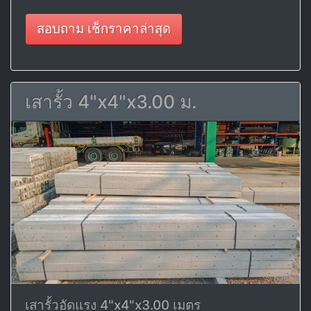
สอบถาม เช็กราคาล่าสุด
เสารั้ว 4"x4"x3.00 ม.
เสารั้วอัดแรง 4"x4"x3.00 เมตร