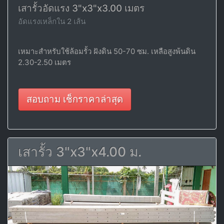
เสารั้วอัดแรง 3"x3"x3.00 เมตร
อัดแรงเหล็กใน 2 เส้น
เหมาะสำหรับใช้ล้อมรั้ว ฝังดิน 50-70 ซม. เหลือสูงพ้นดิน
2.30-2.50 เมตร
สอบถาม เช็กราคาล่าสุด
เสารั้ว 3"x3"x4.00 ม.