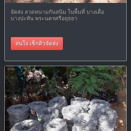
จัดส่ง ลวดหนามกันสนิม ในพื้นที่ บางเดื่อ
บางปะหัน พระนครศรีอยุธยา
สนใจ เช็กคิวจัดส่ง