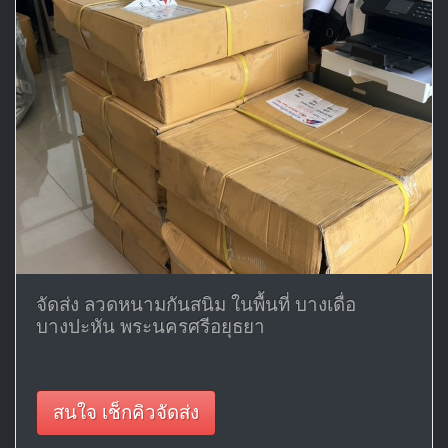
จัดส่ง ลวดหนามกันสนิม ในพื้นที่ บางเดื่อ
บางปะหัน พระนครศรีอยุธยา
สนใจ เช็กคิวจัดส่ง