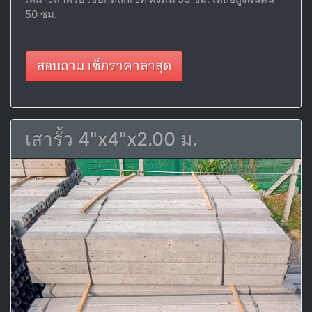
50 ซม.
สอบถาม เช็กราคาล่าสุด
เสารั้ว 4"x4"x2.00 ม.