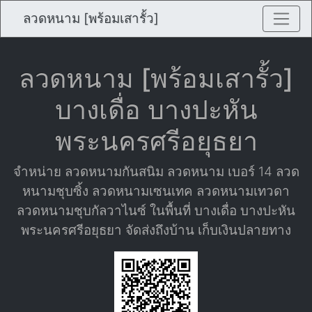
ลวดหนาม [พร้อมเสารั้ว]
ลวดหนาม [พร้อมเสารั้ว]
บางเดื่อ บางปะหัน
พระนครศรีอยุธยา
จำหน่าย ลวดหนามกันสนิม ลวดหนาม เบอร์ 14 ลวด
หนามชุบซิ้ง ลวดหนามเซนเทค ลวดหนามเทวดา
ลวดหนามชุบกัลวาไนซ์ ในพื้นที่ บางเดื่อ บางปะหัน
พระนครศรีอยุธยา จัดส่งถึงบ้าน เก็บเงินปลายทาง