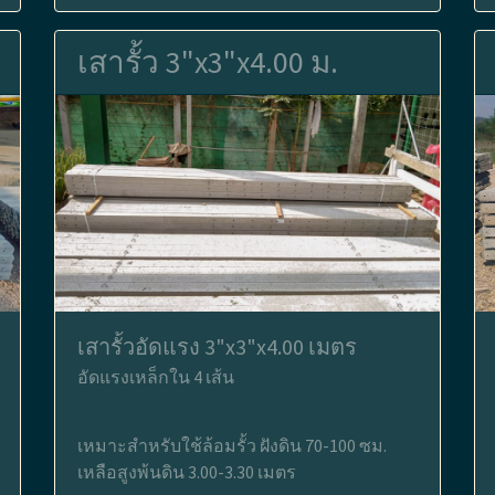
เสารั้ว 3"x3"x4.00 ม.
เสารั้วอัดแรง 3"x3"x4.00 เมตร
อัดแรงเหล็กใน 4 เส้น
เหมาะสำหรับใช้ล้อมรั้ว ฝังดิน 70-100 ซม.
เหลือสูงพ้นดิน 3.00-3.30 เมตร