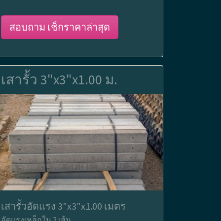
สอบถาม เช็กราคาล่าสุด
เสารั้ว 3"x3"x1.00 ม.
เสารั้วอัดแรง 3"x3"x1.00 เมตร
อัดแรงเหล็กใน 2 เส้น