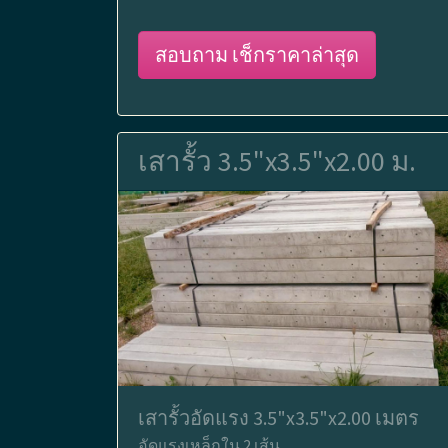
สอบถาม เช็กราคาล่าสุด
เสารั้ว 3.5"x3.5"x2.00 ม.
เสารั้วอัดแรง 3.5"x3.5"x2.00 เมตร
อัดแรงเหล็กใน 2 เส้น