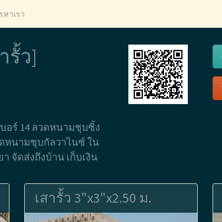
รหาเรา
รั้ว]
อร์ 14 ลวดหนามชุบซิ้ง
หนามชุบกัลวาไนซ์ ใน
 จัดส่งถึงบ้าน เก็บเงิน
เสารั้ว 3"x3"x2.50 ม.