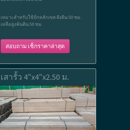
เหมาะสำหรับใช้ปักหลักเขต ฝังดิน 50 ซม.
เหลือสูงพ้นดิน 50 ซม.
สอบถาม เช็กราคาล่าสุด
เสารั้ว 4"x4"x2.50 ม.