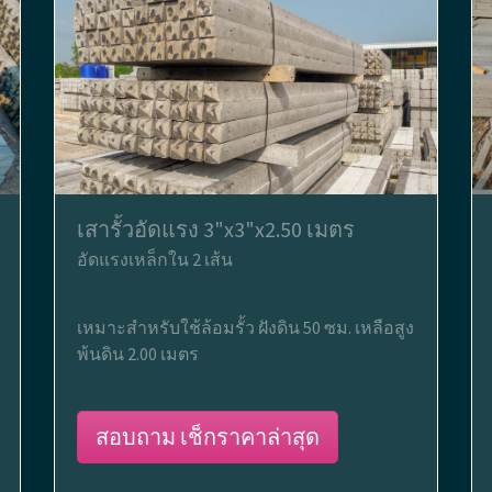
เสารั้วอัดแรง 3"x3"x2.50 เมตร
อัดแรงเหล็กใน 2 เส้น
เหมาะสำหรับใช้ล้อมรั้ว ฝังดิน 50 ซม. เหลือสูง
พ้นดิน 2.00 เมตร
สอบถาม เช็กราคาล่าสุด