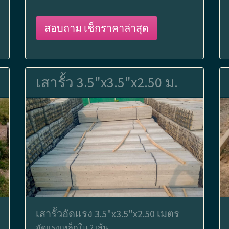
สอบถาม เช็กราคาล่าสุด
เสารั้ว 3.5"x3.5"x2.50 ม.
เสารั้วอัดแรง 3.5"x3.5"x2.50 เมตร
อัดแรงเหล็กใน 2 เส้น