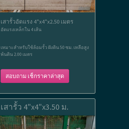
เสารั้วอัดแรง 4"x4"x2.50 เมตร
อัดแรงเหล็กใน 4 เส้น
เหมาะสำหรับใช้ล้อมรั้ว ฝังดิน 50 ซม. เหลือสูง
พ้นดิน 2.00 เมตร
สอบถาม เช็กราคาล่าสุด
เสารั้ว 4"x4"x3.50 ม.