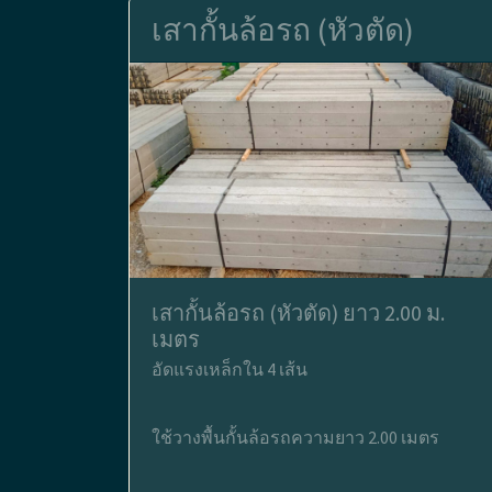
เสากั้นล้อรถ (หัวตัด)
เสากั้นล้อรถ (หัวตัด) ยาว 2.00 ม.
เมตร
อัดแรงเหล็กใน 4 เส้น
ใช้วางพื้นกั้นล้อรถความยาว 2.00 เมตร