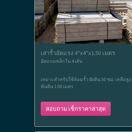
เสารั้วอัดแรง 4"x4"x1.50 เมตร
อัดแรงเหล็กใน 4 เส้น
เหมาะสำหรับใช้ล้อมรั้ว ฝังดิน 50 ซม. เหลือสูง
พ้นดิน 1.00 เมตร
สอบถาม เช็กราคาล่าสุด