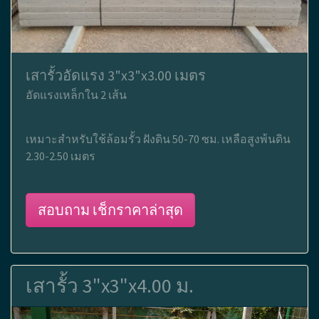
เสารั้วอัดแรง 3"x3"x3.00 เมตร
อัดแรงเหล็กใน 2 เส้น
เหมาะสำหรับใช้ล้อมรั้ว ฝังดิน 50-70 ซม. เหลือสูงพ้นดิน
2.30-2.50 เมตร
สอบถาม เช็กราคาล่าสุด
เสารั้ว 3"x3"x4.00 ม.