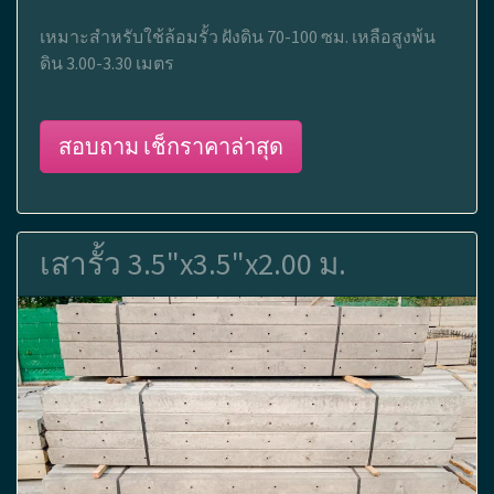
เหมาะสำหรับใช้ล้อมรั้ว ฝังดิน 70-100 ซม. เหลือสูงพ้น
ดิน 3.00-3.30 เมตร
สอบถาม เช็กราคาล่าสุด
เสารั้ว 3.5"x3.5"x2.00 ม.