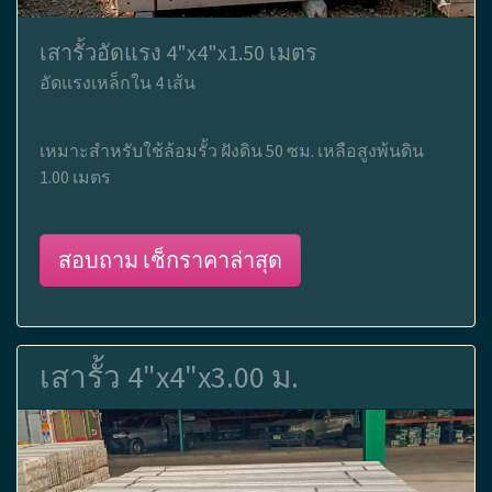
เสารั้วอัดแรง 4"x4"x1.50 เมตร
อัดแรงเหล็กใน 4 เส้น
เหมาะสำหรับใช้ล้อมรั้ว ฝังดิน 50 ซม. เหลือสูงพ้นดิน
1.00 เมตร
สอบถาม เช็กราคาล่าสุด
เสารั้ว 4"x4"x3.00 ม.