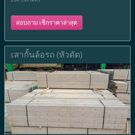
สอบถาม เช็กราคาล่าสุด
เสากั้นล้อรถ (หัวตัด)