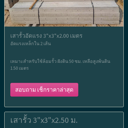
เสารั้วอัดแรง 3"x3"x2.00 เมตร
อัดแรงเหล็กใน 2 เส้น
เหมาะสำหรับใช้ล้อมรั้ว ฝังดิน 50 ซม. เหลือสูงพ้นดิน
1.50 เมตร
สอบถาม เช็กราคาล่าสุด
เสารั้ว 3"x3"x2.50 ม.