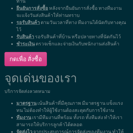
ท่าน
ยืนยันการสั่งซื้อ
หลังจากยืนยันการสั่งซื้อ ทางทีมงาน
จะแจ้งวันส่งสินค้าให้ท่านทราบ
รอรับสินค้า
ตามวันเวลาที่ทาง ทีมงานได้นัดกับทางคุณ
ไว้
รับสินค้า
รอรับสินค้าที่บ้าน หรือปลายทางที่นัดกันไว้
ชำระเงิน
ตรวจเช็กและจ่ายเงินกับพนักงานส่งสินค้า
กดเพื่อ สั่งซื้อ
จุดเด่นของเรา
บริการจัดส่งลวดหนาม
มาตรฐาน
เน้นสินค้าที่มีคุณภาพ มีมาตรฐาน แข็งแรง
ทน ไม่ต้องทำให้ผู้ใช้งานต้องสะดุดกับการใช้งาน
ทีมงาน
เรามีทีมงานที่พร้อม ทั้งรถ ทั้งทีมส่ง ทำให้เรา
สามารถให้บริการลูกค้าได้ตลอด
จัดส่งไว
จากประสบการณ์การจัดส่งของทีมงาน ทำให้