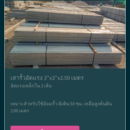
เสารั้วอัดแรง 3"x3"x2.50 เมตร
อัดแรงเหล็กใน 2 เส้น
เหมาะสำหรับใช้ล้อมรั้ว ฝังดิน 50 ซม. เหลือสูงพ้นดิน
2.00 เมตร