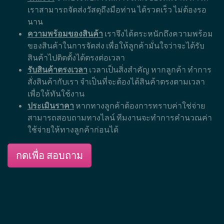
เราสามารถจัดส่งวัสดุถึงมือท่าน ได้รวดเร็ว ไม่ต้องรอ
นาน
ความพร้อมของสินค้า
เราจึงได้ตระหนักถึงความพร้อม
ของสินค้าในการจัดส่ง เพื่อให้ลูกค้ามั่นใจว่าจะได้รับ
สินค้าไปติดตั้งได้ตรงต่อเวลา
รับสินค้าตรงเวลา
เวลาเป็นสิ่งสำคัญ หากลูกค้า ทำการ
สั่งสินค้ากับเรา จำเป็นที่จะต้องได้สินค้าตรงตามเวลา
เพื่อให้ทันใช้งาน
ประเมินราคา
หากทางลูกค้าต้องการทราบค่าใช่จ่าย
สามารถสอบถามทางไลน์ ทีมงานจะทำการคำนวณค่า
ใช้จ่ายให้ทางลูกค้าก่อนได้
กดเพื่อ สอบถาม