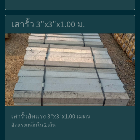
เสารั้ว 3"x3"x1.00 ม.
เสารั้วอัดแรง 3"x3"x1.00 เมตร
อัดแรงเหล็กใน 2 เส้น