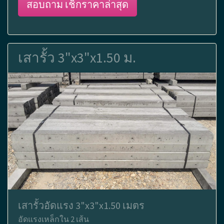
สอบถาม เช็กราคาล่าสุด
เสารั้ว 3"x3"x1.50 ม.
เสารั้วอัดแรง 3"x3"x1.50 เมตร
อัดแรงเหล็กใน 2 เส้น