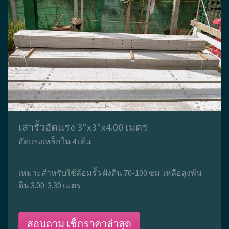
เสารั้วอัดแรง 3"x3"x4.00 เมตร
อัดแรงเหล็กใน 4 เส้น
เหมาะสำหรับใช้ล้อมรั้ว ฝังดิน 70-100 ซม. เหลือสูงพ้น
ดิน 3.00-3.30 เมตร
สอบถาม เช็กราคาล่าสุด