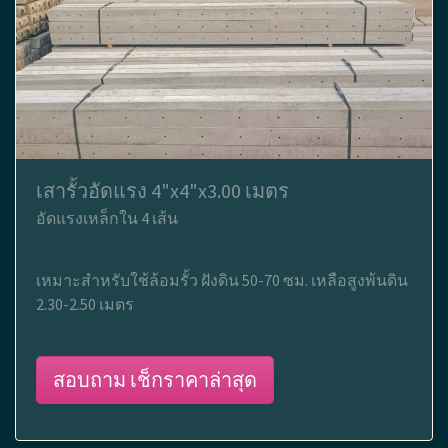
เสารั้วอัดแรง 4"x4"x3.00 เมตร
อัดแรงเหล็กใน 4 เส้น
เหมาะสำหรับใช้ล้อมรั้ว ฝังดิน 50-70 ซม. เหลือสูงพ้นดิน
2.30-2.50 เมตร
สอบถาม เช็กราคาล่าสุด