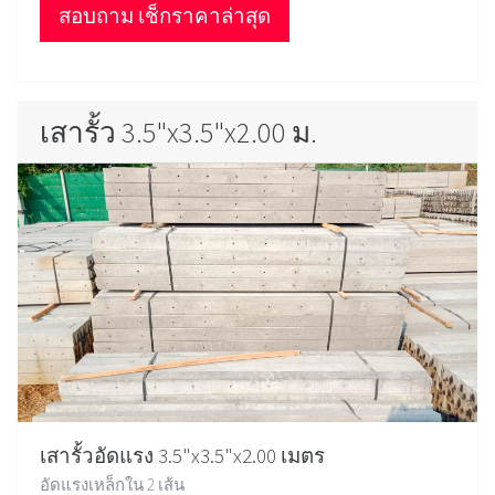
สอบถาม เช็กราคาล่าสุด
เสารั้ว 3.5"x3.5"x2.00 ม.
เสารั้วอัดแรง 3.5"x3.5"x2.00 เมตร
อัดแรงเหล็กใน 2 เส้น