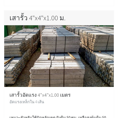
เสารั้ว 4"x4"x1.00 ม.
เสารั้วอัดแรง 4"x4"x1.00 เมตร
อัดแรงเหล็กใน 4 เส้น
เหมาะสำหรับใช้ปักหลักเขต ฝังดิน 50 ซม. เหลือสูงพ้นดิน 50