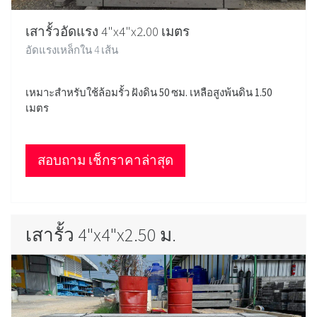
เสารั้วอัดแรง 4"x4"x2.00 เมตร
อัดแรงเหล็กใน 4 เส้น
เหมาะสำหรับใช้ล้อมรั้ว ฝังดิน 50 ซม. เหลือสูงพ้นดิน 1.50
เมตร
สอบถาม เช็กราคาล่าสุด
เสารั้ว 4"x4"x2.50 ม.