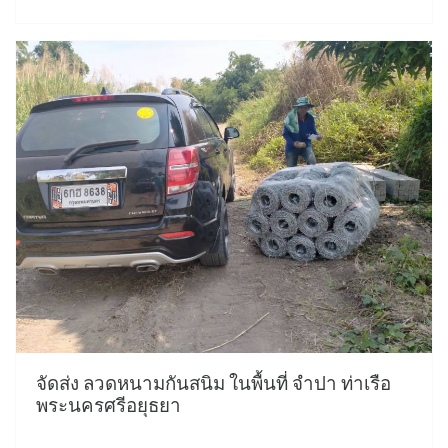
จัดส่ง ลวดหนามกันสนิม ในพื้นที่ จำปา ท่าเรือ
พระนครศรีอยุธยา