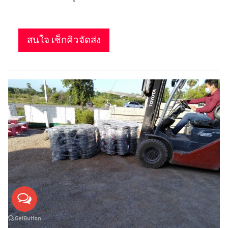
สนใจ เช็กคิวจัดส่ง