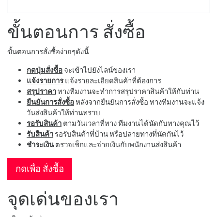
ขั้นตอนการ สั่งซื้อ
ขั้นตอนการสั่งซื้อง่ายๆดังนี้
กดปุ่มสั่งซื้อ
จะเข้าไปยังไลน์ของเรา
แจ้งรายการ
แจ้งรายละเอียดสินค้าที่ต้องการ
สรุปราคา
ทางทีมงานจะทำการสรุปราคาสินค้าให้กับท่าน
ยืนยันการสั่งซื้อ
หลังจากยืนยันการสั่งซื้อ ทางทีมงานจะแจ้ง
วันส่งสินค้าให้ท่านทราบ
รอรับสินค้า
ตามวันเวลาที่ทาง ทีมงานได้นัดกับทางคุณไว้
รับสินค้า
รอรับสินค้าที่บ้าน หรือปลายทางที่นัดกันไว้
ชำระเงิน
ตรวจเช็กและจ่ายเงินกับพนักงานส่งสินค้า
กดเพื่อ สั่งซื้อ
จุดเด่นของเรา