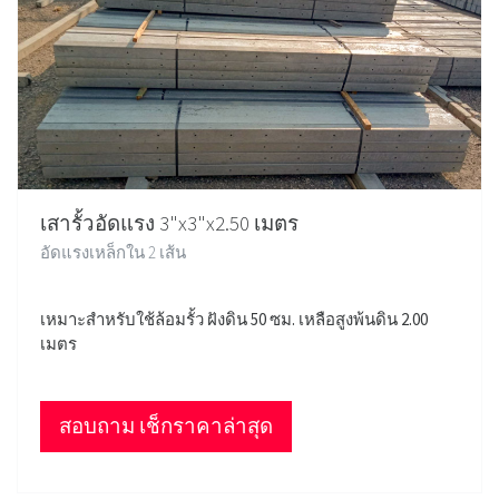
เสารั้วอัดแรง 3"x3"x2.50 เมตร
อัดแรงเหล็กใน 2 เส้น
เหมาะสำหรับใช้ล้อมรั้ว ฝังดิน 50 ซม. เหลือสูงพ้นดิน 2.00
เมตร
สอบถาม เช็กราคาล่าสุด