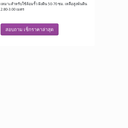
เหมาะสำหรับใช้ล้อมรั้ว ฝังดิน 50-70 ซม. เหลือสูงพ้นดิน
2.80-3.00 เมตร
สอบถาม เช็กราคาล่าสุด