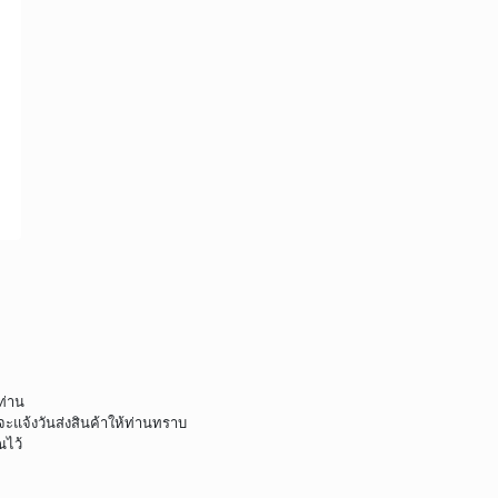
ท่าน
จะแจ้งวันส่งสินค้าให้ท่านทราบ
ณไว้