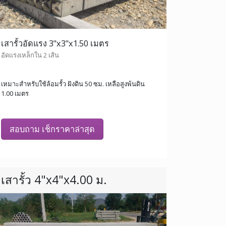
เสารั้วอัดแรง 3"x3"x1.50 เมตร
อัดแรงเหล็กใน 2 เส้น
เหมาะสำหรับใช้ล้อมรั้ว ฝังดิน 50 ซม. เหลือสูงพ้นดิน
1.00 เมตร
สอบถาม เช็กราคาล่าสุด
เสารั้ว 4"x4"x4.00 ม.