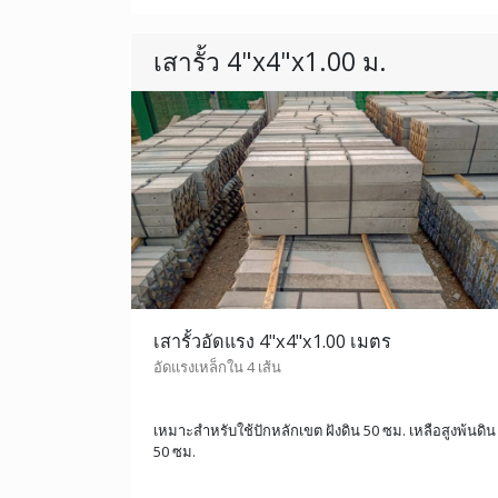
เสารั้ว 4"x4"x1.00 ม.
เสารั้วอัดแรง 4"x4"x1.00 เมตร
อัดแรงเหล็กใน 4 เส้น
เหมาะสำหรับใช้ปักหลักเขต ฝังดิน 50 ซม. เหลือสูงพ้นดิน
50 ซม.