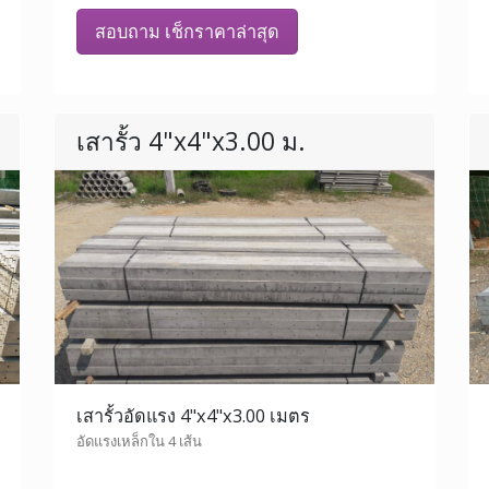
สอบถาม เช็กราคาล่าสุด
เสารั้ว 4"x4"x3.00 ม.
เสารั้วอัดแรง 4"x4"x3.00 เมตร
อัดแรงเหล็กใน 4 เส้น