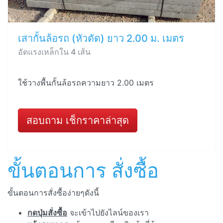
เสากั้นล้อรถ (หัวตัด) ยาว 2.00 ม. เมตร
อัดแรงเหล็กใน 4 เส้น
ใช้วางพื้นกั้นล้อรถความยาว 2.00 เมตร
สอบถาม เช็กราคาล่าสุด
ขั้นตอนการ สั่งซื้อ
ขั้นตอนการสั่งซื้อง่ายๆดังนี้
กดปุ่มสั่งซื้อ
จะเข้าไปยังไลน์ของเรา