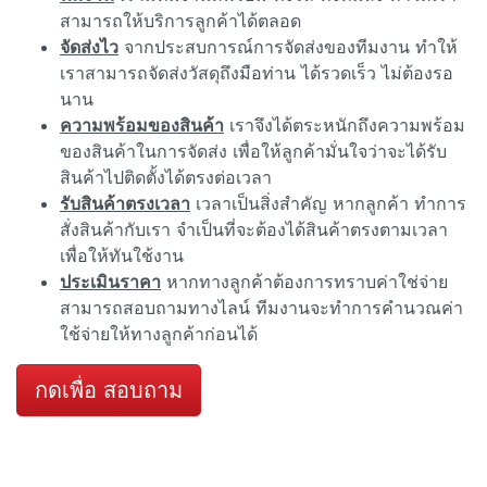
สามารถให้บริการลูกค้าได้ตลอด
จัดส่งไว
จากประสบการณ์การจัดส่งของทีมงาน ทำให้
เราสามารถจัดส่งวัสดุถึงมือท่าน ได้รวดเร็ว ไม่ต้องรอ
นาน
ความพร้อมของสินค้า
เราจึงได้ตระหนักถึงความพร้อม
ของสินค้าในการจัดส่ง เพื่อให้ลูกค้ามั่นใจว่าจะได้รับ
สินค้าไปติดตั้งได้ตรงต่อเวลา
รับสินค้าตรงเวลา
เวลาเป็นสิ่งสำคัญ หากลูกค้า ทำการ
สั่งสินค้ากับเรา จำเป็นที่จะต้องได้สินค้าตรงตามเวลา
เพื่อให้ทันใช้งาน
ประเมินราคา
หากทางลูกค้าต้องการทราบค่าใช่จ่าย
สามารถสอบถามทางไลน์ ทีมงานจะทำการคำนวณค่า
ใช้จ่ายให้ทางลูกค้าก่อนได้
กดเพื่อ สอบถาม