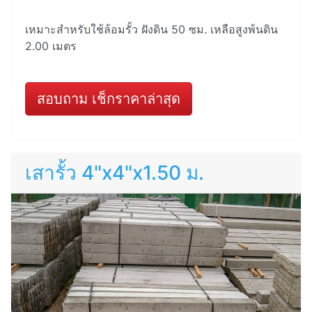
เหมาะสำหรับใช้ล้อมรั้ว ฝังดิน 50 ซม. เหลือสูงพ้นดิน
2.00 เมตร
สอบถาม เช็กราคาล่าสุด
เสารั้ว 4"x4"x1.50 ม.