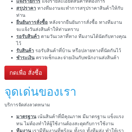
แจ้งรายการ
แจ้งรายละเอียดสินค้าที่ต้องการ
สรุปราคา
ทางทีมงานจะทำการสรุปราคาสินค้าให้กับ
ท่าน
ยืนยันการสั่งซื้อ
หลังจากยืนยันการสั่งซื้อ ทางทีมงาน
จะแจ้งวันส่งสินค้าให้ท่านทราบ
รอรับสินค้า
ตามวันเวลาที่ทาง ทีมงานได้นัดกับทางคุณ
ไว้
รับสินค้า
รอรับสินค้าที่บ้าน หรือปลายทางที่นัดกันไว้
ชำระเงิน
ตรวจเช็กและจ่ายเงินกับพนักงานส่งสินค้า
กดเพื่อ สั่งซื้อ
จุดเด่นของเรา
บริการจัดส่งลวดหนาม
มาตรฐาน
เน้นสินค้าที่มีคุณภาพ มีมาตรฐาน แข็งแรง
ทน ไม่ต้องทำให้ผู้ใช้งานต้องสะดุดกับการใช้งาน
ทีมงาน
เรามีทีมงานที่พร้อม ทั้งรถ ทั้งทีมส่ง ทำให้เรา