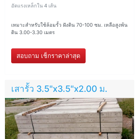
อัดแรงเหล็กใน 4 เส้น
เหมาะสำหรับใช้ล้อมรั้ว ฝังดิน 70-100 ซม. เหลือสูงพ้น
ดิน 3.00-3.30 เมตร
สอบถาม เช็กราคาล่าสุด
เสารั้ว 3.5"x3.5"x2.00 ม.