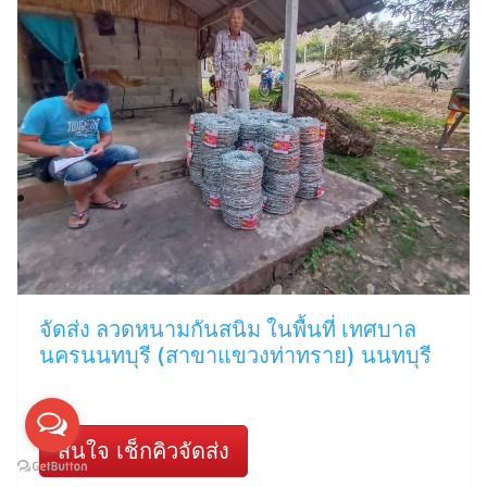
จัดส่ง ลวดหนามกันสนิม ในพื้นที่ เทศบาล
นครนนทบุรี (สาขาแขวงท่าทราย) นนทบุรี
สนใจ เช็กคิวจัดส่ง