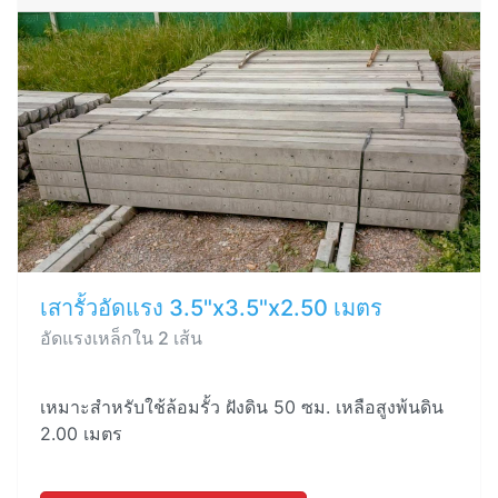
เสารั้วอัดแรง 3.5"x3.5"x2.50 เมตร
อัดแรงเหล็กใน 2 เส้น
เหมาะสำหรับใช้ล้อมรั้ว ฝังดิน 50 ซม. เหลือสูงพ้นดิน
2.00 เมตร