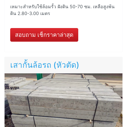
เหมาะสำหรับใช้ล้อมรั้ว ฝังดิน 50-70 ซม. เหลือสูงพ้น
ดิน 2.80-3.00 เมตร
สอบถาม เช็กราคาล่าสุด
เสากั้นล้อรถ (หัวตัด)