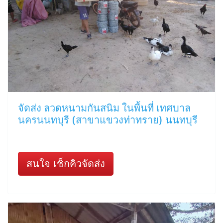
จัดส่ง ลวดหนามกันสนิม ในพื้นที่ เทศบาล
นครนนทบุรี (สาขาแขวงท่าทราย) นนทบุรี
สนใจ เช็กคิวจัดส่ง