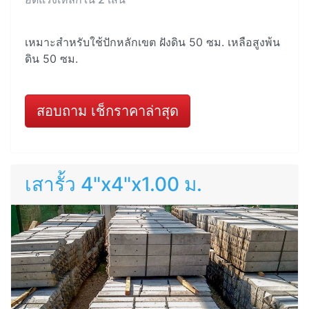
เหมาะสำหรับใช้ปักหลักเขต ฝังดิน 50 ซม. เหลือสูงพ้น
ดิน 50 ซม.
สอบถาม เช็กราคาล่าสุด
เสารั้ว 4"x4"x1.00 ม.