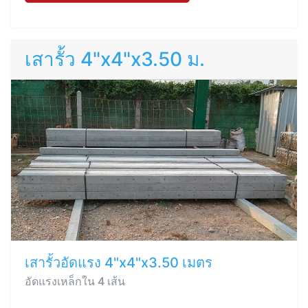
เสารั้ว 4"x4"x3.50 ม.
เสารั้วอัดแรง 4"x4"x3.50 เมตร
อัดแรงเหล็กใน 4 เส้น