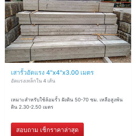
เสารั้วอัดแรง 4"x4"x3.00 เมตร
อัดแรงเหล็กใน 4 เส้น
เหมาะสำหรับใช้ล้อมรั้ว ฝังดิน 50-70 ซม. เหลือสูงพ้น
ดิน 2.30-2.50 เมตร
สอบถาม เช็กราคาล่าสุด