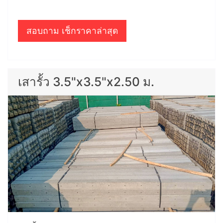
สอบถาม เช็กราคาล่าสุด
เสารั้ว 3.5"x3.5"x2.50 ม.