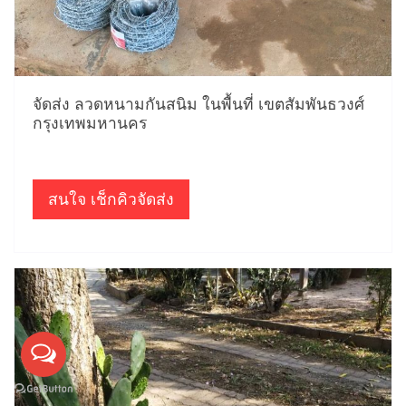
จัดส่ง ลวดหนามกันสนิม ในพื้นที่ เขตสัมพันธวงศ์
กรุงเทพมหานคร
สนใจ เช็กคิวจัดส่ง