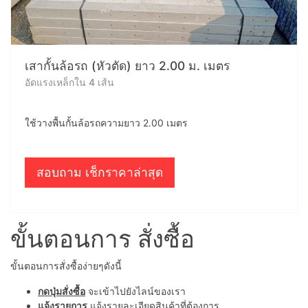
เสากั้นล้อรถ (หัวตัด) ยาว 2.00 ม. เมตร
อัดแรงเหล็กใน 4 เส้น
ใช้วางพื้นกั้นล้อรถความยาว 2.00 เมตร
สอบถาม เช็กราคาล่าสุด
ขั้นตอนการ สั่งซื้อ
ขั้นตอนการสั่งซื้อง่ายๆดังนี้
กดปุ่มสั่งซื้อ
จะเข้าไปยังไลน์ของเรา
แจ้งรายการ
แจ้งรายละเอียดสินค้าที่ต้องการ