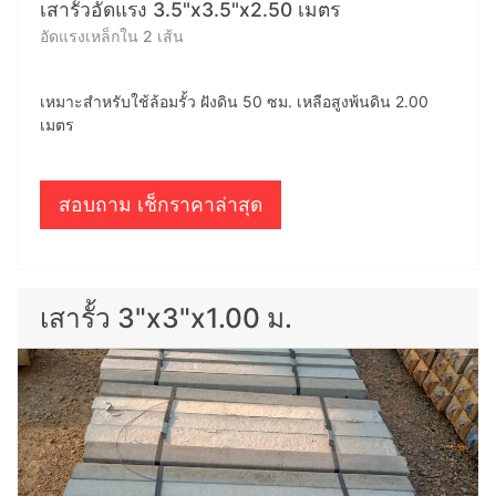
เสารั้วอัดแรง 3.5"x3.5"x2.50 เมตร
อัดแรงเหล็กใน 2 เส้น
เหมาะสำหรับใช้ล้อมรั้ว ฝังดิน 50 ซม. เหลือสูงพ้นดิน 2.00
เมตร
สอบถาม เช็กราคาล่าสุด
เสารั้ว 3"x3"x1.00 ม.