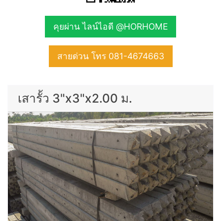
คุยผ่าน ไลน์ไอดี @HORHOME
สายด่วน โทร 081-4674663
เสารั้ว 3"x3"x2.00 ม.