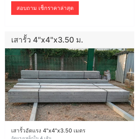
สอบถาม เช็กราคาล่าสุด
เสารั้ว 4"x4"x3.50 ม.
เสารั้วอัดแรง 4"x4"x3.50 เมตร
อัดแรงเหล็กใน 4 เส้น