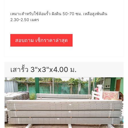
เหมาะสำหรับใช้ล้อมรั้ว ฝังดิน 50-70 ซม. เหลือสูงพ้นดิน
2.30-2.50 เมตร
สอบถาม เช็กราคาล่าสุด
เสารั้ว 3"x3"x4.00 ม.