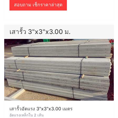
สอบถาม เช็กราคาล่าสุด
เสารั้ว 3"x3"x3.00 ม.
เสารั้วอัดแรง 3"x3"x3.00 เมตร
อัดแรงเหล็กใน 2 เส้น