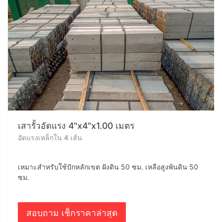
เสารั้วอัดแรง 4"x4"x1.00 เมตร
อัดแรงเหล็กใน 4 เส้น
เหมาะสำหรับใช้ปักหลักเขต ฝังดิน 50 ซม. เหลือสูงพ้นดิน 50
ซม.
สอบถาม เช็กราคาล่าสุด