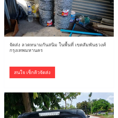
จัดส่ง ลวดหนามกันสนิม ในพื้นที่ เขตสัมพันธวงศ์
กรุงเทพมหานคร
สนใจ เช็กคิวจัดส่ง