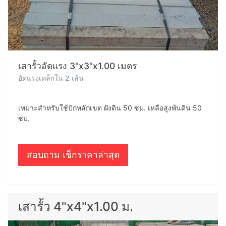
เสารั้วอัดแรง 3"x3"x1.00 เมตร
อัดแรงเหล็กใน 2 เส้น
เหมาะสำหรับใช้ปักหลักเขต ฝังดิน 50 ซม. เหลือสูงพ้นดิน 50
ซม.
สอบถาม เช็กราคาล่าสุด
เสารั้ว 4"x4"x1.00 ม.