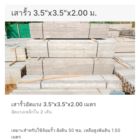
เสารั้ว 3.5"x3.5"x2.00 ม.
เสารั้วอัดแรง 3.5"x3.5"x2.00 เมตร
อัดแรงเหล็กใน 2 เส้น
เหมาะสำหรับใช้ล้อมรั้ว ฝังดิน 50 ซม. เหลือสูงพ้นดิน 1.50
เมตร