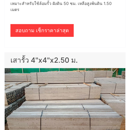
เหมาะสำหรับใช้ล้อมรั้ว ฝังดิน 50 ซม. เหลือสูงพ้นดิน 1.50
เมตร
สอบถาม เช็กราคาล่าสุด
เสารั้ว 4"x4"x2.50 ม.