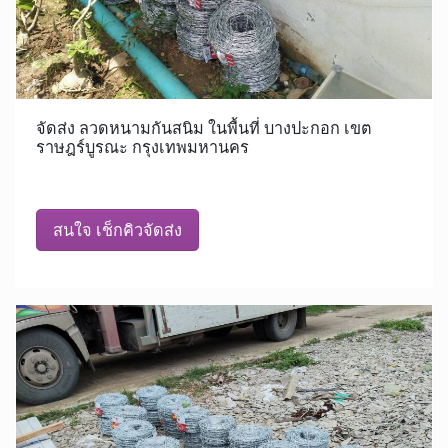
จัดส่ง ลวดหนามกันสนิม ในพื้นที่ บางปะกอก เขต
ราษฎร์บูรณะ กรุงเทพมหานคร
สนใจ เช็กคิวจัดส่ง