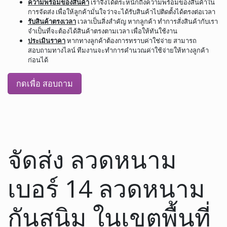
ความพร้อมของสินค้า
เราจึงได้ตระหนักถึงความพร้อมของสินค้าใน
การจัดส่ง เพื่อให้ลูกค้ามั่นใจว่าจะได้รับสินค้าไปติดตั้งได้ตรงต่อเวลา
รับสินค้าตรงเวลา
เวลาเป็นสิ่งสำคัญ หากลูกค้า ทำการสั่งสินค้ากับเรา
จำเป็นที่จะต้องได้สินค้าตรงตามเวลา เพื่อให้ทันใช้งาน
ประเมินราคา
หากทางลูกค้าต้องการทราบค่าใช่จ่าย สามารถ
สอบถามทางไลน์ ทีมงานจะทำการคำนวณค่าใช้จ่ายให้ทางลูกค้า
ก่อนได้
กดเพื่อ สอบถาม
จัดส่ง ลวดหนาม
เบอร์ 14 ลวดหนาม
กันสนิม ในเขตพื้นที่