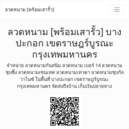
ลวดหนาม [พร้อมเสารั้ว]
ลวดหนาม [พร้อมเสารั้ว] บาง
ปะกอก เขตราษฎร์บูรณะ
กรุงเทพมหานคร
จำหน่าย ลวดหนามกันสนิม ลวดหนาม เบอร์ 14 ลวดหนาม
ชุบซิ้ง ลวดหนามเซนเทค ลวดหนามเทวดา ลวดหนามชุบกัล
วาไนซ์ ในพื้นที่ บางปะกอก เขตราษฎร์บูรณะ
กรุงเทพมหานคร จัดส่งถึงบ้าน เก็บเงินปลายทาง