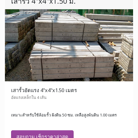
เสารั้ว 4"x4"x1.50 ม.
เสารั้วอัดแรง 4"x4"x1.50 เมตร
อัดแรงเหล็กใน 4 เส้น
เหมาะสำหรับใช้ล้อมรั้ว ฝังดิน 50 ซม. เหลือสูงพ้นดิน 1.00 เมตร
สอบถาม เช็กราคาล่าสุด