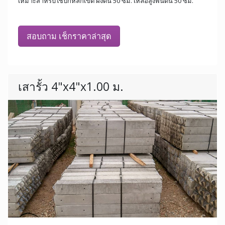
เหมาะสำหรับใช้ปักหลักเขต ฝังดิน 50 ซม. เหลือสูงพ้นดิน 50 ซม.
สอบถาม เช็กราคาล่าสุด
เสารั้ว 4"x4"x1.00 ม.