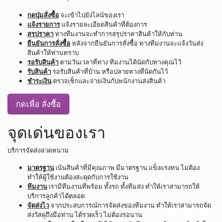
กดปุ่มสั่งซื้อ
จะเข้าไปยังไลน์ของเรา
แจ้งรายการ
แจ้งรายละเอียดสินค้าที่ต้องการ
สรุปราคา
ทางทีมงานจะทำการสรุปราคาสินค้าให้กับท่าน
ยืนยันการสั่งซื้อ
หลังจากยืนยันการสั่งซื้อ ทางทีมงานจะแจ้งวันส่ง
สินค้าให้ท่านทราบ
รอรับสินค้า
ตามวันเวลาที่ทาง ทีมงานได้นัดกับทางคุณไว้
รับสินค้า
รอรับสินค้าที่บ้าน หรือปลายทางที่นัดกันไว้
ชำระเงิน
ตรวจเช็กและจ่ายเงินกับพนักงานส่งสินค้า
กดเพื่อ สั่งซื้อ
จุดเด่นของเรา
บริการจัดส่งลวดหนาม
มาตรฐาน
เน้นสินค้าที่มีคุณภาพ มีมาตรฐาน แข็งแรงทน ไม่ต้อง
ทำให้ผู้ใช้งานต้องสะดุดกับการใช้งาน
ทีมงาน
เรามีทีมงานที่พร้อม ทั้งรถ ทั้งทีมส่ง ทำให้เราสามารถให้
บริการลูกค้าได้ตลอด
จัดส่งไว
จากประสบการณ์การจัดส่งของทีมงาน ทำให้เราสามารถจัด
ส่งวัสดุถึงมือท่าน ได้รวดเร็ว ไม่ต้องรอนาน