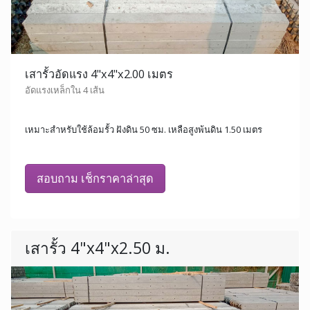
เสารั้วอัดแรง 4"x4"x2.00 เมตร
อัดแรงเหล็กใน 4 เส้น
เหมาะสำหรับใช้ล้อมรั้ว ฝังดิน 50 ซม. เหลือสูงพ้นดิน 1.50 เมตร
สอบถาม เช็กราคาล่าสุด
เสารั้ว 4"x4"x2.50 ม.