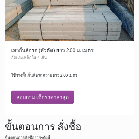
เสากั้นล้อรถ (หัวตัด) ยาว 2.00 ม. เมตร
อัดแรงเหล็กใน 4 เส้น
ใช้วางพื้นกั้นล้อรถความยาว 2.00 เมตร
สอบถาม เช็กราคาล่าสุด
ขั้นตอนการ สั่งซื้อ
ขั้นตอนการสั่งซื้อง่ายๆดังนี้