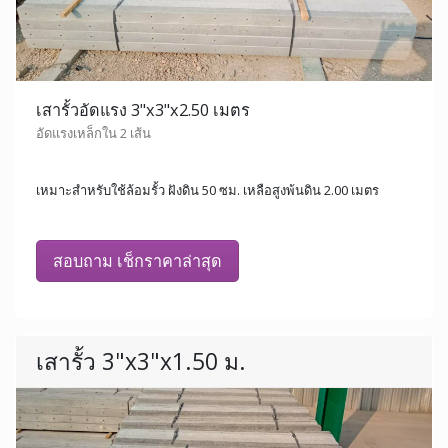
เสารั้วอัดแรง 3"x3"x2.50 เมตร
อัดแรงเหล็กใน 2 เส้น
เหมาะสำหรับใช้ล้อมรั้ว ฝังดิน 50 ซม. เหลือสูงพ้นดิน 2.00 เมตร
สอบถาม เช็กราคาล่าสุด
เสารั้ว 3"x3"x1.50 ม.