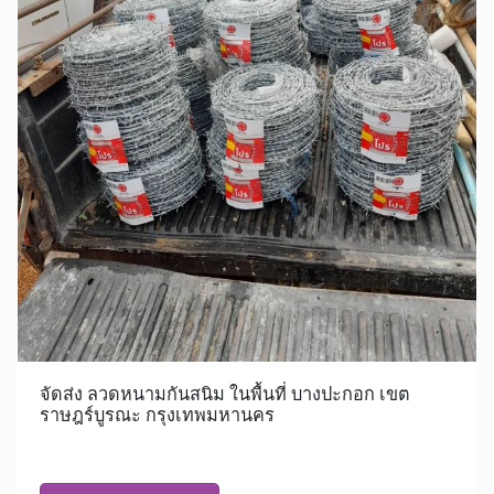
จัดส่ง ลวดหนามกันสนิม ในพื้นที่ บางปะกอก เขต
ราษฎร์บูรณะ กรุงเทพมหานคร