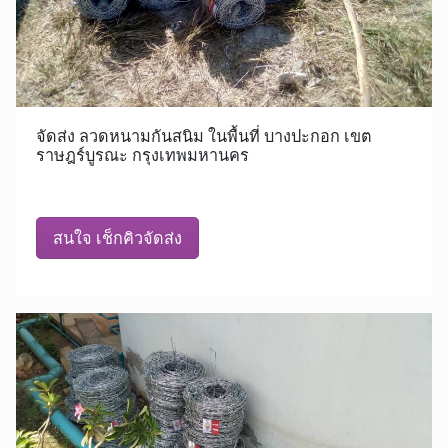
จัดส่ง ลวดหนามกันสนิม ในพื้นที่ บางปะกอก เขต
ราษฎร์บูรณะ กรุงเทพมหานคร
สนใจ เช็กคิวจัดส่ง