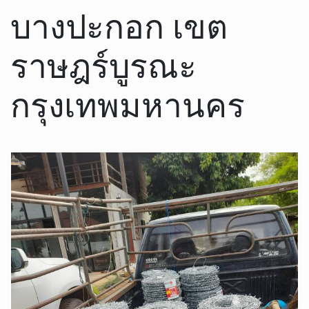
บางปะกอก เขต
ราษฎร์บูรณะ
กรุงเทพมหานคร