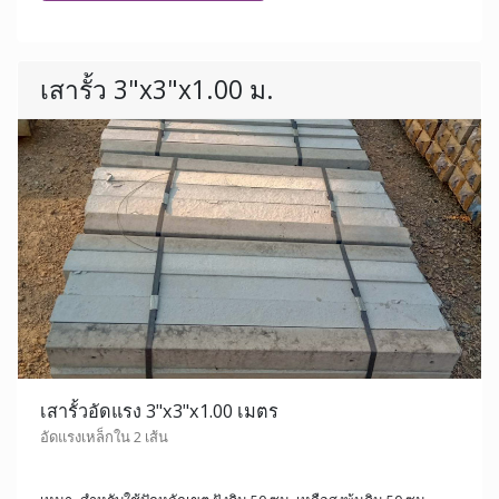
เสารั้ว 3"x3"x1.00 ม.
เสารั้วอัดแรง 3"x3"x1.00 เมตร
อัดแรงเหล็กใน 2 เส้น