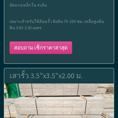
อัดแรงเหล็กใน 4 เส้น
เหมาะสำหรับใช้ล้อมรั้ว ฝังดิน 70-100 ซม. เหลือสูงพ้น
ดิน 3.00-3.30 เมตร
สอบถาม เช็กราคาล่าสุด
เสารั้ว 3.5"x3.5"x2.00 ม.