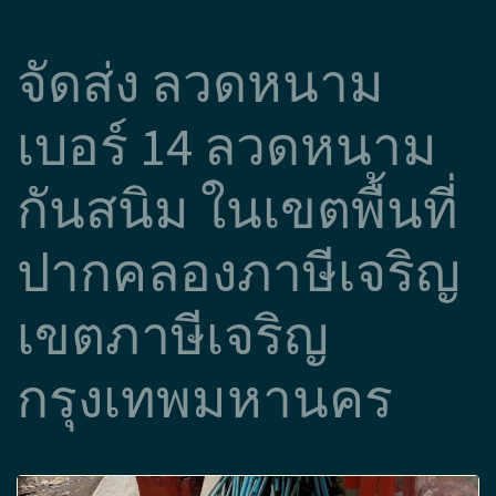
จัดส่ง ลวดหนาม
เบอร์ 14 ลวดหนาม
กันสนิม ในเขตพื้นที่
ปากคลองภาษีเจริญ
เขตภาษีเจริญ
กรุงเทพมหานคร