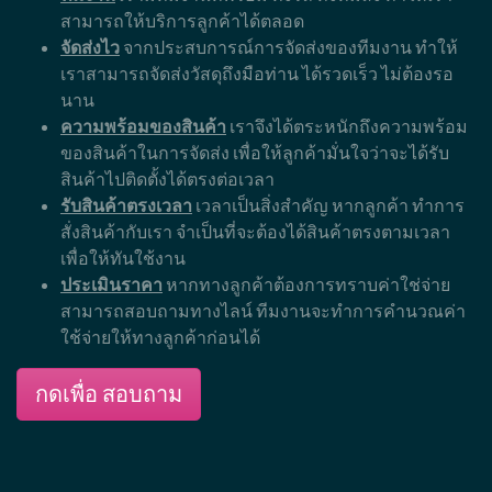
สามารถให้บริการลูกค้าได้ตลอด
จัดส่งไว
จากประสบการณ์การจัดส่งของทีมงาน ทำให้
เราสามารถจัดส่งวัสดุถึงมือท่าน ได้รวดเร็ว ไม่ต้องรอ
นาน
ความพร้อมของสินค้า
เราจึงได้ตระหนักถึงความพร้อม
ของสินค้าในการจัดส่ง เพื่อให้ลูกค้ามั่นใจว่าจะได้รับ
สินค้าไปติดตั้งได้ตรงต่อเวลา
รับสินค้าตรงเวลา
เวลาเป็นสิ่งสำคัญ หากลูกค้า ทำการ
สั่งสินค้ากับเรา จำเป็นที่จะต้องได้สินค้าตรงตามเวลา
เพื่อให้ทันใช้งาน
ประเมินราคา
หากทางลูกค้าต้องการทราบค่าใช่จ่าย
สามารถสอบถามทางไลน์ ทีมงานจะทำการคำนวณค่า
ใช้จ่ายให้ทางลูกค้าก่อนได้
กดเพื่อ สอบถาม