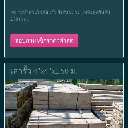
เหมาะสำหรับใช้ล้อมรั้ว ฝังดิน 50 ซม. เหลือสูงพ้นดิน
2.00 เมตร
สอบถาม เช็กราคาล่าสุด
เสารั้ว 4"x4"x1.50 ม.