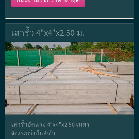
เสารั้ว 4"x4"x2.50 ม.
เสารั้วอัดแรง 4"x4"x2.50 เมตร
อัดแรงเหล็กใน 4 เส้น