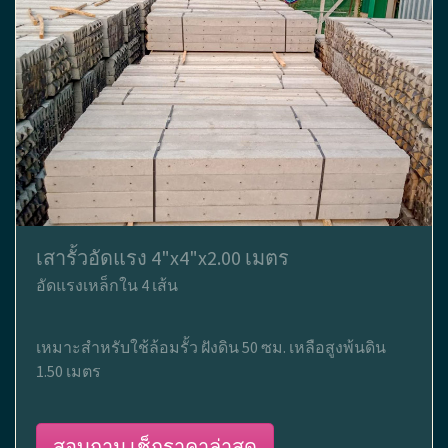
เสารั้วอัดแรง 4"x4"x2.00 เมตร
อัดแรงเหล็กใน 4 เส้น
เหมาะสำหรับใช้ล้อมรั้ว ฝังดิน 50 ซม. เหลือสูงพ้นดิน
1.50 เมตร
สอบถาม เช็กราคาล่าสุด