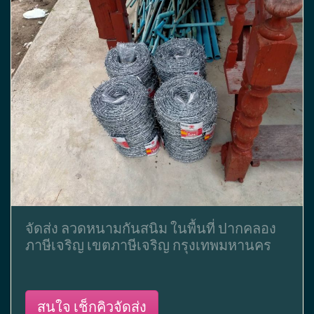
จัดส่ง ลวดหนามกันสนิม ในพื้นที่ ปากคลอง
ภาษีเจริญ เขตภาษีเจริญ กรุงเทพมหานคร
สนใจ เช็กคิวจัดส่ง