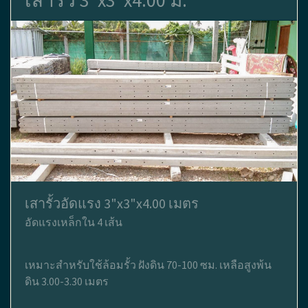
เสารั้ว 3"x3"x4.00 ม.
เสารั้วอัดแรง 3"x3"x4.00 เมตร
อัดแรงเหล็กใน 4 เส้น
เหมาะสำหรับใช้ล้อมรั้ว ฝังดิน 70-100 ซม. เหลือสูงพ้น
ดิน 3.00-3.30 เมตร