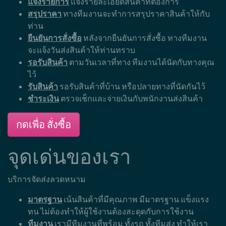
แจ้งรายการ
แจ้งรายละเอียดสินค้าที่ต้องการ
สรุปราคา
ทางทีมงานจะทำการสรุปราคาสินค้าให้กับ
ท่าน
ยืนยันการสั่งซื้อ
หลังจากยืนยันการสั่งซื้อ ทางทีมงาน
จะแจ้งวันส่งสินค้าให้ท่านทราบ
รอรับสินค้า
ตามวันเวลาที่ทาง ทีมงานได้นัดกับทางคุณ
ไว้
รับสินค้า
รอรับสินค้าที่บ้าน หรือปลายทางที่นัดกันไว้
ชำระเงิน
ตรวจเช็กและจ่ายเงินกับพนักงานส่งสินค้า
กดเพื่อ สั่งซื้อ
จุดเด่นของเรา
บริการจัดส่งลวดหนาม
มาตรฐาน
เน้นสินค้าที่มีคุณภาพ มีมาตรฐาน แข็งแรง
ทน ไม่ต้องทำให้ผู้ใช้งานต้องสะดุดกับการใช้งาน
ทีมงาน
เรามีทีมงานที่พร้อม ทั้งรถ ทั้งทีมส่ง ทำให้เรา