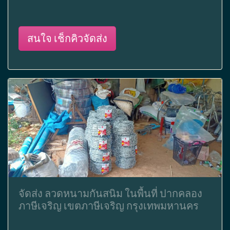
สนใจ เช็กคิวจัดส่ง
จัดส่ง ลวดหนามกันสนิม ในพื้นที่ ปากคลอง
ภาษีเจริญ เขตภาษีเจริญ กรุงเทพมหานคร