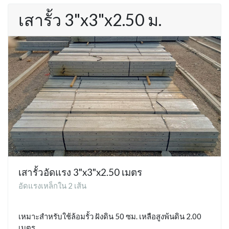
เสารั้ว 3"x3"x2.50 ม.
เสารั้วอัดแรง 3"x3"x2.50 เมตร
อัดแรงเหล็กใน 2 เส้น
เหมาะสำหรับใช้ล้อมรั้ว ฝังดิน 50 ซม. เหลือสูงพ้นดิน 2.00
เมตร