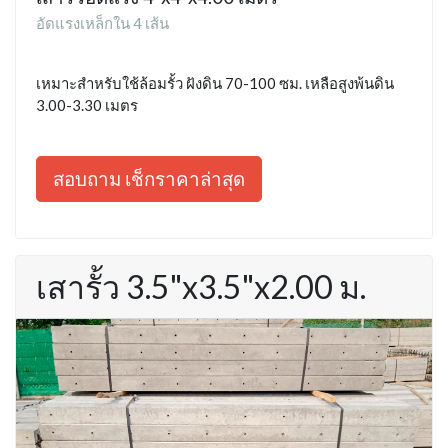
อัดแรงเหล็กใน 4 เส้น
เหมาะสำหรับใช้ล้อมรั้ว ฝังดิน 70-100 ซม. เหลือสูงพ้นดิน
3.00-3.30 เมตร
สอบถาม เช็กราคาล่าสุด
เสารั้ว 3.5"x3.5"x2.00 ม.