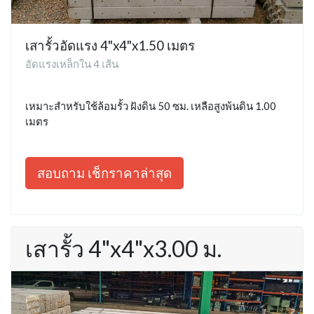
เสารั้วอัดแรง 4"x4"x1.50 เมตร
อัดแรงเหล็กใน 4 เส้น
เหมาะสำหรับใช้ล้อมรั้ว ฝังดิน 50 ซม. เหลือสูงพ้นดิน 1.00
เมตร
สอบถาม เช็กราคาล่าสุด
เสารั้ว 4"x4"x3.00 ม.