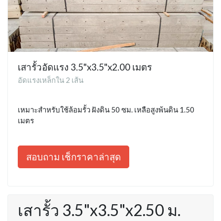
เสารั้วอัดแรง 3.5"x3.5"x2.00 เมตร
อัดแรงเหล็กใน 2 เส้น
เหมาะสำหรับใช้ล้อมรั้ว ฝังดิน 50 ซม. เหลือสูงพ้นดิน 1.50
เมตร
สอบถาม เช็กราคาล่าสุด
เสารั้ว 3.5"x3.5"x2.50 ม.