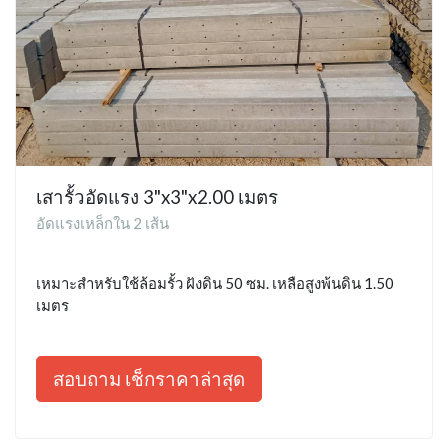
เสารั้วอัดแรง 3"x3"x2.00 เมตร
อัดแรงเหล็กใน 2 เส้น
เหมาะสำหรับใช้ล้อมรั้ว ฝังดิน 50 ซม. เหลือสูงพ้นดิน 1.50
เมตร
สอบถาม เช็กราคาล่าสุด