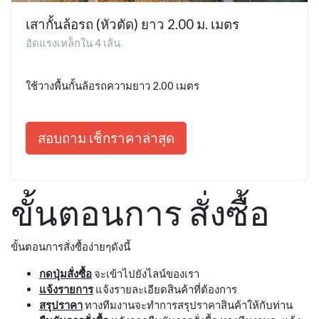
เสากั้นล้อรถ (หัวตัด) ยาว 2.00 ม. เมตร
อัดแรงเหล็กใน 4 เส้น
ใช้วางพื้นกั้นล้อรถความยาว 2.00 เมตร
สอบถาม เช็กราคาล่าสุด
ขั้นตอนการ สั่งซื้อ
ขั้นตอนการสั่งซื้อง่ายๆดังนี้
กดปุ่มสั่งซื้อ
จะเข้าไปยังไลน์ของเรา
แจ้งรายการ
แจ้งรายละเอียดสินค้าที่ต้องการ
สรุปราคา
ทางทีมงานจะทำการสรุปราคาสินค้าให้กับท่าน