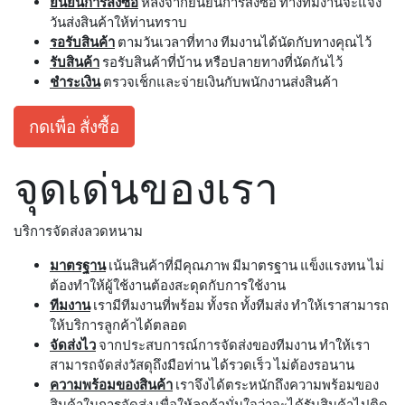
ยืนยันการสั่งซื้อ
หลังจากยืนยันการสั่งซื้อ ทางทีมงานจะแจ้ง
วันส่งสินค้าให้ท่านทราบ
รอรับสินค้า
ตามวันเวลาที่ทาง ทีมงานได้นัดกับทางคุณไว้
รับสินค้า
รอรับสินค้าที่บ้าน หรือปลายทางที่นัดกันไว้
ชำระเงิน
ตรวจเช็กและจ่ายเงินกับพนักงานส่งสินค้า
กดเพื่อ สั่งซื้อ
จุดเด่นของเรา
บริการจัดส่งลวดหนาม
มาตรฐาน
เน้นสินค้าที่มีคุณภาพ มีมาตรฐาน แข็งแรงทน ไม่
ต้องทำให้ผู้ใช้งานต้องสะดุดกับการใช้งาน
ทีมงาน
เรามีทีมงานที่พร้อม ทั้งรถ ทั้งทีมส่ง ทำให้เราสามารถ
ให้บริการลูกค้าได้ตลอด
จัดส่งไว
จากประสบการณ์การจัดส่งของทีมงาน ทำให้เรา
สามารถจัดส่งวัสดุถึงมือท่าน ได้รวดเร็ว ไม่ต้องรอนาน
ความพร้อมของสินค้า
เราจึงได้ตระหนักถึงความพร้อมของ
สินค้าในการจัดส่ง เพื่อให้ลูกค้ามั่นใจว่าจะได้รับสินค้าไปติด