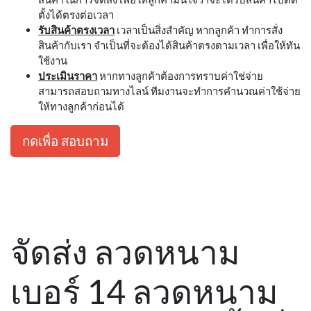
ตั้งได้ตรงต่อเวลา
รับสินค้าตรงเวลา
เวลาเป็นสิ่งสำคัญ หากลูกค้า ทำการสั่ง
สินค้ากับเรา จำเป็นที่จะต้องได้สินค้าตรงตามเวลา เพื่อให้ทัน
ใช้งาน
ประเมินราคา
หากทางลูกค้าต้องการทราบค่าใช่จ่าย
สามารถสอบถามทางไลน์ ทีมงานจะทำการคำนวณค่าใช้จ่าย
ให้ทางลูกค้าก่อนได้
กดเพื่อ สอบถาม
จัดส่ง ลวดหนาม
เบอร์ 14 ลวดหนาม