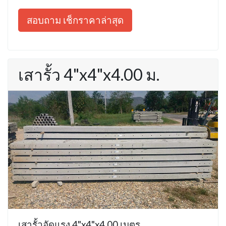
สอบถาม เช็กราคาล่าสุด
เสารั้ว 4"x4"x4.00 ม.
เสารั้วอัดแรง 4"x4"x4.00 เมตร