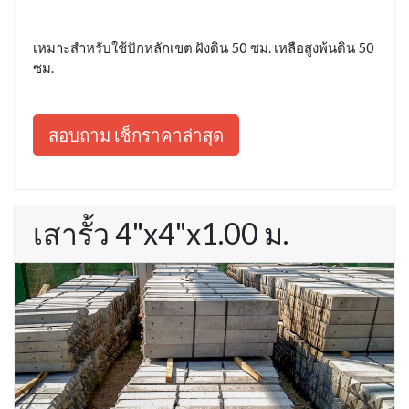
เหมาะสำหรับใช้ปักหลักเขต ฝังดิน 50 ซม. เหลือสูงพ้นดิน 50
ซม.
สอบถาม เช็กราคาล่าสุด
เสารั้ว 4"x4"x1.00 ม.