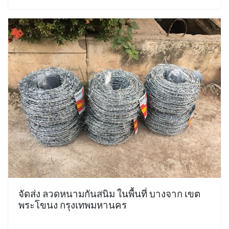
จัดส่ง ลวดหนามกันสนิม ในพื้นที่ บางจาก เขต
พระโขนง กรุงเทพมหานคร