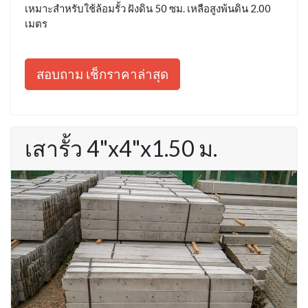
เหมาะสำหรับใช้ล้อมรั้ว ฝังดิน 50 ซม. เหลือสูงพ้นดิน 2.00
เมตร
สอบถาม เช็กราคาล่าสุด
เสารั้ว 4"x4"x1.50 ม.