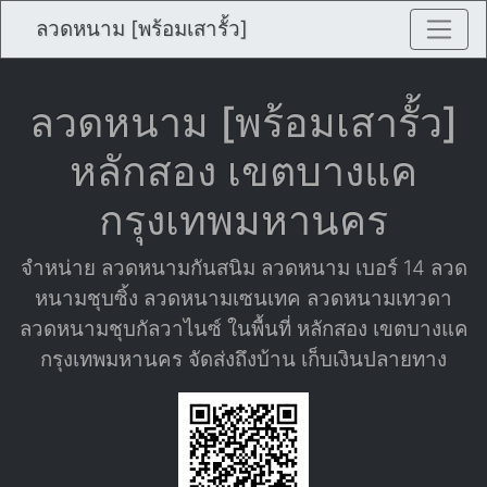
ลวดหนาม [พร้อมเสารั้ว]
ลวดหนาม [พร้อมเสารั้ว]
หลักสอง เขตบางแค
กรุงเทพมหานคร
จำหน่าย ลวดหนามกันสนิม ลวดหนาม เบอร์ 14 ลวด
หนามชุบซิ้ง ลวดหนามเซนเทค ลวดหนามเทวดา
ลวดหนามชุบกัลวาไนซ์ ในพื้นที่ หลักสอง เขตบางแค
กรุงเทพมหานคร จัดส่งถึงบ้าน เก็บเงินปลายทาง