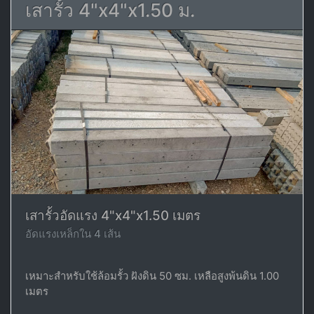
เสารั้ว 4"x4"x1.50 ม.
เสารั้วอัดแรง 4"x4"x1.50 เมตร
อัดแรงเหล็กใน 4 เส้น
เหมาะสำหรับใช้ล้อมรั้ว ฝังดิน 50 ซม. เหลือสูงพ้นดิน 1.00
เมตร