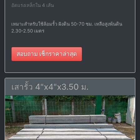
อัดแรงเหล็กใน 4 เส้น
เหมาะสำหรับใช้ล้อมรั้ว ฝังดิน 50-70 ซม. เหลือสูงพ้นดิน
2.30-2.50 เมตร
สอบถาม เช็กราคาล่าสุด
เสารั้ว 4"x4"x3.50 ม.