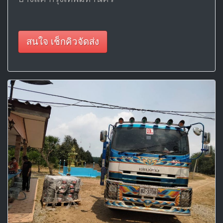
สนใจ เช็กคิวจัดส่ง