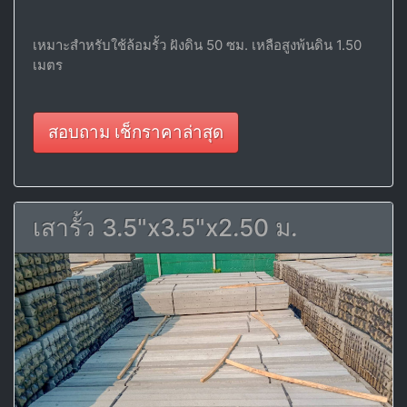
เหมาะสำหรับใช้ล้อมรั้ว ฝังดิน 50 ซม. เหลือสูงพ้นดิน 1.50
เมตร
สอบถาม เช็กราคาล่าสุด
เสารั้ว 3.5"x3.5"x2.50 ม.