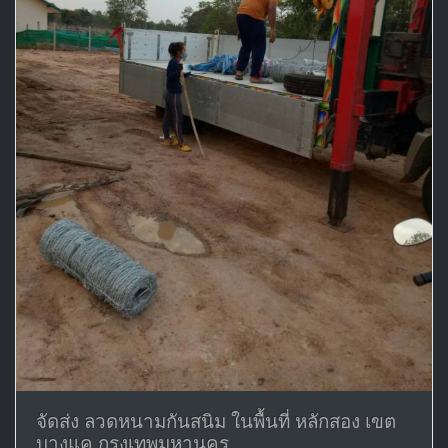
จัดส่ง ลวดหนามกันสนิม ในพื้นที่ หลักสอง เขต
บางแค กรุงเทพมหานคร