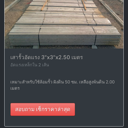
เสารั้วอัดแรง 3"x3"x2.50 เมตร
อัดแรงเหล็กใน 2 เส้น
เหมาะสำหรับใช้ล้อมรั้ว ฝังดิน 50 ซม. เหลือสูงพ้นดิน 2.00
เมตร
สอบถาม เช็กราคาล่าสุด