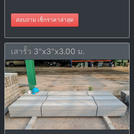
สอบถาม เช็กราคาล่าสุด
เสารั้ว 3"x3"x3.00 ม.