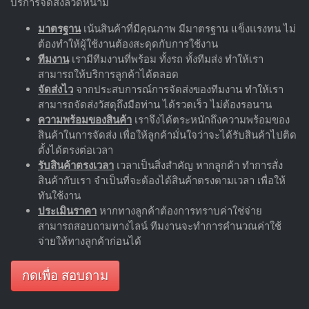
บริการจัดส่งลวดหนาม
มาตรฐาน
เน้นสินค้าที่มีคุณภาพ มีมาตรฐาน แข็งแรงทน ไม่
ต้องทำให้ผู้ใช้งานต้องสะดุดกับการใช้งาน
ทีมงาน
เรามีทีมงานที่พร้อม ทั้งรถ ทั้งทีมส่ง ทำให้เรา
สามารถให้บริการลูกค้าได้ตลอด
จัดส่งไว
จากประสบการณ์การจัดส่งของทีมงาน ทำให้เรา
สามารถจัดส่งวัสดุถึงมือท่าน ได้รวดเร็ว ไม่ต้องรอนาน
ความพร้อมของสินค้า
เราจึงได้ตระหนักถึงความพร้อมของ
สินค้าในการจัดส่ง เพื่อให้ลูกค้ามั่นใจว่าจะได้รับสินค้าไปติด
ตั้งได้ตรงต่อเวลา
รับสินค้าตรงเวลา
เวลาเป็นสิ่งสำคัญ หากลูกค้า ทำการสั่ง
สินค้ากับเรา จำเป็นที่จะต้องได้สินค้าตรงตามเวลา เพื่อให้
ทันใช้งาน
ประเมินราคา
หากทางลูกค้าต้องการทราบค่าใช่จ่าย
สามารถสอบถามทางไลน์ ทีมงานจะทำการคำนวณค่าใช้
จ่ายให้ทางลูกค้าก่อนได้
กดเพื่อ สอบถาม