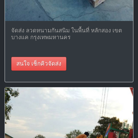
จัดส่ง ลวดหนามกันสนิม ในพื้นที่ หลักสอง เขต
บางแค กรุงเทพมหานคร
สนใจ เช็กคิวจัดส่ง