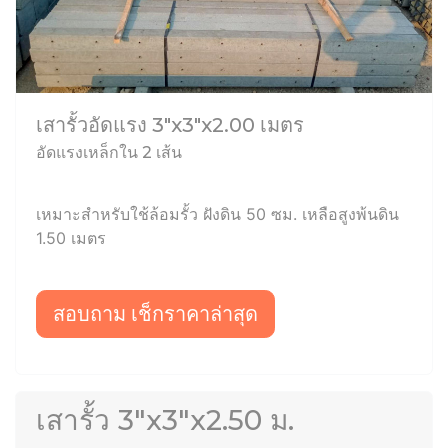
เสารั้วอัดแรง 3"x3"x2.00 เมตร
อัดแรงเหล็กใน 2 เส้น
เหมาะสำหรับใช้ล้อมรั้ว ฝังดิน 50 ซม. เหลือสูงพ้นดิน
1.50 เมตร
สอบถาม เช็กราคาล่าสุด
เสารั้ว 3"x3"x2.50 ม.