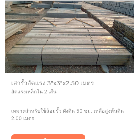
เสารั้วอัดแรง 3"x3"x2.50 เมตร
อัดแรงเหล็กใน 2 เส้น
เหมาะสำหรับใช้ล้อมรั้ว ฝังดิน 50 ซม. เหลือสูงพ้นดิน
2.00 เมตร