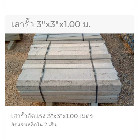
เสารั้ว 3"x3"x1.00 ม.
เสารั้วอัดแรง 3"x3"x1.00 เมตร
อัดแรงเหล็กใน 2 เส้น