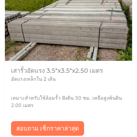
เสารั้วอัดแรง 3.5"x3.5"x2.50 เมตร
อัดแรงเหล็กใน 2 เส้น
เหมาะสำหรับใช้ล้อมรั้ว ฝังดิน 50 ซม. เหลือสูงพ้นดิน
2.00 เมตร
สอบถาม เช็กราคาล่าสุด