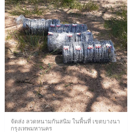
จัดส่ง ลวดหนามกันสนิม ในพื้นที่ เขตบางนา
กรุงเทพมหานคร