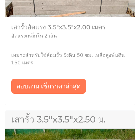
เสารั้วอัดแรง 3.5"x3.5"x2.00 เมตร
อัดแรงเหล็กใน 2 เส้น
เหมาะสำหรับใช้ล้อมรั้ว ฝังดิน 50 ซม. เหลือสูงพ้นดิน
1.50 เมตร
สอบถาม เช็กราคาล่าสุด
เสารั้ว 3.5"x3.5"x2.50 ม.