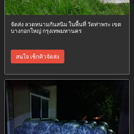
จัดส่ง ลวดหนามกันสนิม ในพื้นที่ วัดท่าพระ เขต
บางกอกใหญ่ กรุงเทพมหานคร
สนใจ เช็กคิวจัดส่ง