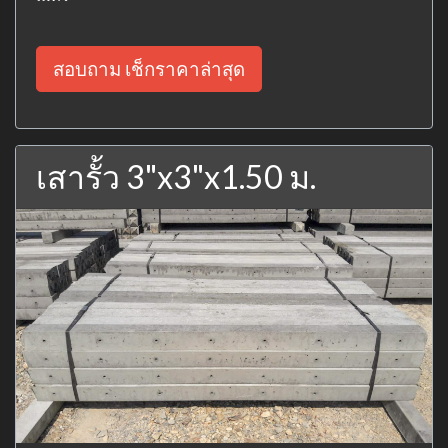
สอบถาม เช็กราคาล่าสุด
เสารั้ว 3"x3"x1.50 ม.