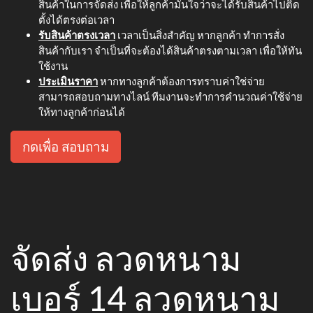
สินค้าในการจัดส่ง เพื่อให้ลูกค้ามั่นใจว่าจะได้รับสินค้าไปติด
ตั้งได้ตรงต่อเวลา
รับสินค้าตรงเวลา
เวลาเป็นสิ่งสำคัญ หากลูกค้า ทำการสั่ง
สินค้ากับเรา จำเป็นที่จะต้องได้สินค้าตรงตามเวลา เพื่อให้ทัน
ใช้งาน
ประเมินราคา
หากทางลูกค้าต้องการทราบค่าใช่จ่าย
สามารถสอบถามทางไลน์ ทีมงานจะทำการคำนวณค่าใช้จ่าย
ให้ทางลูกค้าก่อนได้
กดเพื่อ สอบถาม
จัดส่ง ลวดหนาม
เบอร์ 14 ลวดหนาม