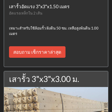
เสารั้วอัดแรง 3"x3"x1.50 เมตร
อัดแรงเหล็กใน 2 เส้น
เหมาะสำหรับใช้ล้อมรั้ว ฝังดิน 50 ซม. เหลือสูงพ้นดิน 1.00
เมตร
สอบถาม เช็กราคาล่าสุด
เสารั้ว 3"x3"x3.00 ม.