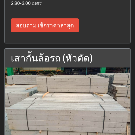
2.80-3.00 เมตร
สอบถาม เช็กราคาล่าสุด
เสากั้นล้อรถ (หัวตัด)