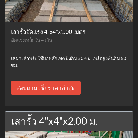
เสารั้วอัดแรง 4"x4"x1.00 เมตร
อัดแรงเหล็กใน 4 เส้น
เหมาะสำหรับใช้ปักหลักเขต ฝังดิน 50 ซม. เหลือสูงพ้นดิน 50
ซม.
สอบถาม เช็กราคาล่าสุด
เสารั้ว 4"x4"x2.00 ม.