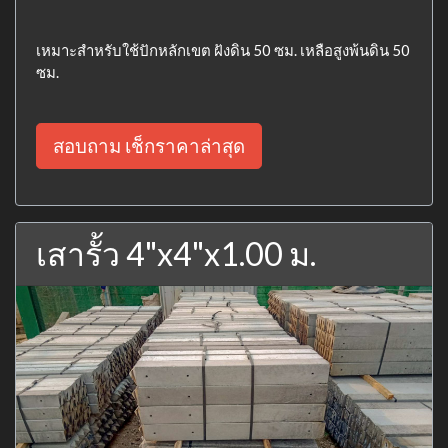
เหมาะสำหรับใช้ปักหลักเขต ฝังดิน 50 ซม. เหลือสูงพ้นดิน 50
ซม.
สอบถาม เช็กราคาล่าสุด
เสารั้ว 4"x4"x1.00 ม.