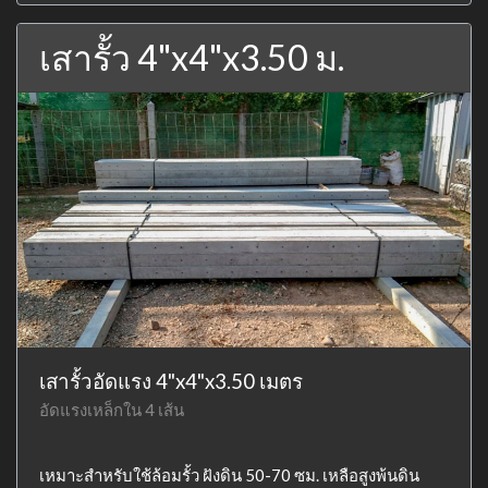
เสารั้ว 4"x4"x3.50 ม.
เสารั้วอัดแรง 4"x4"x3.50 เมตร
อัดแรงเหล็กใน 4 เส้น
เหมาะสำหรับใช้ล้อมรั้ว ฝังดิน 50-70 ซม. เหลือสูงพ้นดิน