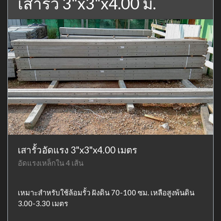
เสารั้ว 3"x3"x4.00 ม.
เสารั้วอัดแรง 3"x3"x4.00 เมตร
อัดแรงเหล็กใน 4 เส้น
เหมาะสำหรับใช้ล้อมรั้ว ฝังดิน 70-100 ซม. เหลือสูงพ้นดิน
3.00-3.30 เมตร