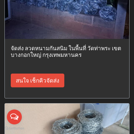
จัดส่ง ลวดหนามกันสนิม ในพื้นที่ วัดท่าพระ เขต
บางกอกใหญ่ กรุงเทพมหานคร
สนใจ เช็กคิวจัดส่ง