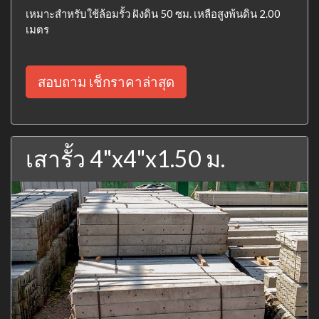
เหมาะสำหรับใช้ล้อมรั้ว ฝังดิน 50 ซม. เหลือสูงพ้นดิน 2.00
เมตร
สอบถาม เช็กราคาล่าสุด
เสารั้ว 4"x4"x1.50 ม.