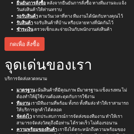
ยืนยันการสั่งซื้อ
หลังจากยืนยันการสั่งซื้อ ทางทีมงานจะแจ้ง
วันส่งสินค้าให้ท่านทราบ
รอรับสินค้า
ตามวันเวลาที่ทาง ทีมงานได้นัดกับทางคุณไว้
รับสินค้า
รอรับสินค้าที่บ้าน หรือปลายทางที่นัดกันไว้
ชำระเงิน
ตรวจเช็กและจ่ายเงินกับพนักงานส่งสินค้า
กดเพื่อ สั่งซื้อ
จุดเด่นของเรา
บริการจัดส่งลวดหนาม
มาตรฐาน
เน้นสินค้าที่มีคุณภาพ มีมาตรฐาน แข็งแรงทน ไม่
ต้องทำให้ผู้ใช้งานต้องสะดุดกับการใช้งาน
ทีมงาน
เรามีทีมงานที่พร้อม ทั้งรถ ทั้งทีมส่ง ทำให้เราสามารถ
ให้บริการลูกค้าได้ตลอด
จัดส่งไว
จากประสบการณ์การจัดส่งของทีมงาน ทำให้เรา
สามารถจัดส่งวัสดุถึงมือท่าน ได้รวดเร็ว ไม่ต้องรอนาน
ความพร้อมของสินค้า
เราจึงได้ตระหนักถึงความพร้อมของ