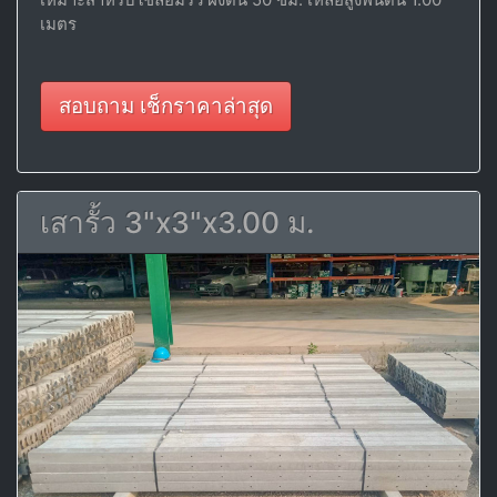
เมตร
สอบถาม เช็กราคาล่าสุด
เสารั้ว 3"x3"x3.00 ม.