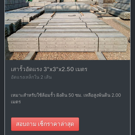
เสารั้วอัดแรง 3"x3"x2.50 เมตร
อัดแรงเหล็กใน 2 เส้น
เหมาะสำหรับใช้ล้อมรั้ว ฝังดิน 50 ซม. เหลือสูงพ้นดิน 2.00
เมตร
สอบถาม เช็กราคาล่าสุด