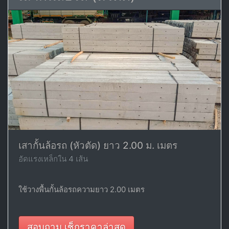
เสากั้นล้อรถ (หัวตัด) ยาว 2.00 ม. เมตร
อัดแรงเหล็กใน 4 เส้น
ใช้วางพื้นกั้นล้อรถความยาว 2.00 เมตร
สอบถาม เช็กราคาล่าสุด