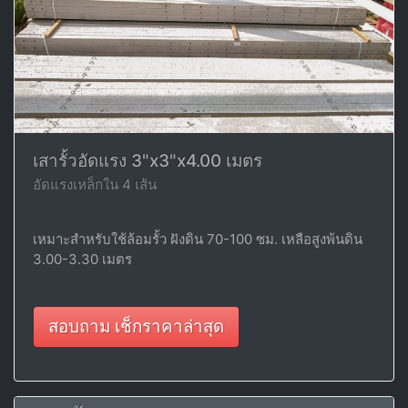
เสารั้วอัดแรง 3"x3"x4.00 เมตร
อัดแรงเหล็กใน 4 เส้น
เหมาะสำหรับใช้ล้อมรั้ว ฝังดิน 70-100 ซม. เหลือสูงพ้นดิน
3.00-3.30 เมตร
สอบถาม เช็กราคาล่าสุด