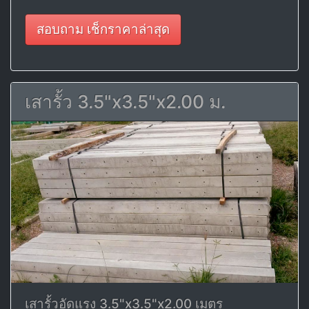
สอบถาม เช็กราคาล่าสุด
เสารั้ว 3.5"x3.5"x2.00 ม.
เสารั้วอัดแรง 3.5"x3.5"x2.00 เมตร