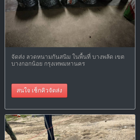
จัดส่ง ลวดหนามกันสนิม ในพื้นที่ บางพลัด เขต
บางกอกน้อย กรุงเทพมหานคร
สนใจ เช็กคิวจัดส่ง