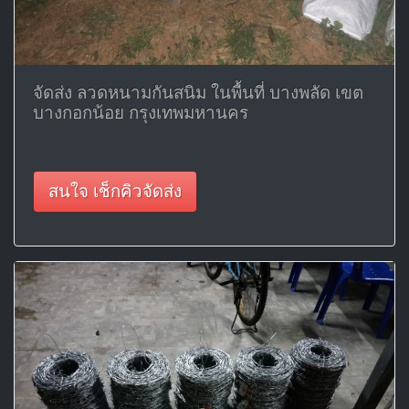
จัดส่ง ลวดหนามกันสนิม ในพื้นที่ บางพลัด เขต
บางกอกน้อย กรุงเทพมหานคร
สนใจ เช็กคิวจัดส่ง