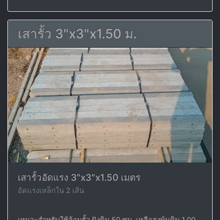
เสารั้ว 3"x3"x1.50 ม.
เสารั้วอัดแรง 3"x3"x1.50 เมตร
อัดแรงเหล็กใน 2 เส้น
เหมาะสำหรับใช้ล้อมรั้ว ฝังดิน 50 ซม. เหลือสูงพ้นดิน 1.00