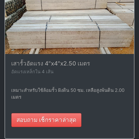
เสารั้วอัดแรง 4"x4"x2.50 เมตร
อัดแรงเหล็กใน 4 เส้น
เหมาะสำหรับใช้ล้อมรั้ว ฝังดิน 50 ซม. เหลือสูงพ้นดิน 2.00
เมตร
สอบถาม เช็กราคาล่าสุด