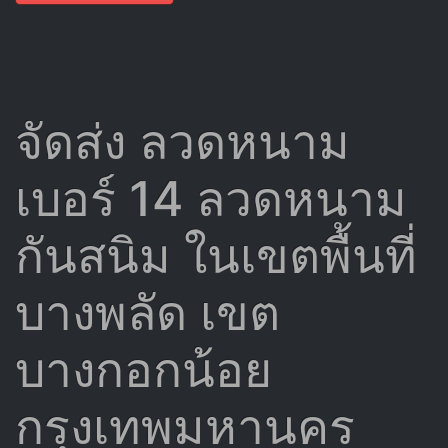
จัดส่ง ลวดหนาม
เบอร์ 14 ลวดหนาม
กันสนิม ในเขตพื้นที่
บางพลัด เขต
บางกอกน้อย
กรุงเทพมหานคร