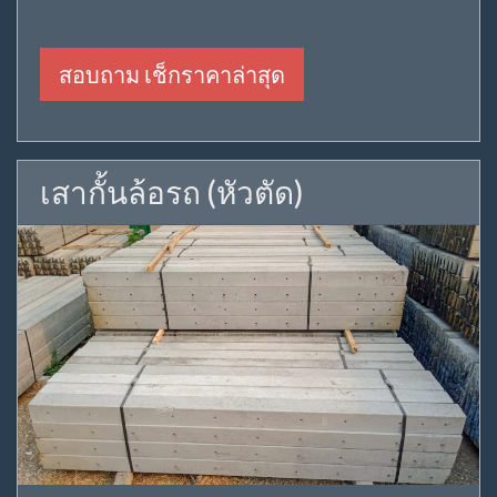
สอบถาม เช็กราคาล่าสุด
เสากั้นล้อรถ (หัวตัด)