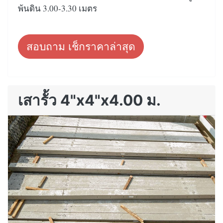
พ้นดิน 3.00-3.30 เมตร
สอบถาม เช็กราคาล่าสุด
เสารั้ว 4"x4"x4.00 ม.