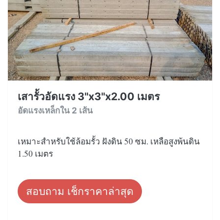
เสารั้วอัดแรง 3"x3"x2.00 เมตร
อัดแรงเหล็กใน 2 เส้น
เหมาะสำหรับใช้ล้อมรั้ว ฝังดิน 50 ซม. เหลือสูงพ้นดิน
1.50 เมตร
สอบถาม เช็กราคาล่าสุด