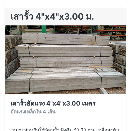
เสารั้ว 4"x4"x3.00 ม.
เสารั้วอัดแรง 4"x4"x3.00 เมตร
อัดแรงเหล็กใน 4 เส้น
เหมาะสำหรับใช้ล้อมรั้ว ฝังดิน 50-70 ซม. เหลือสูงพ้น