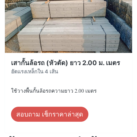
เสากั้นล้อรถ (หัวตัด) ยาว 2.00 ม. เมตร
อัดแรงเหล็กใน 4 เส้น
ใช้วางพื้นกั้นล้อรถความยาว 2.00 เมตร
สอบถาม เช็กราคาล่าสุด