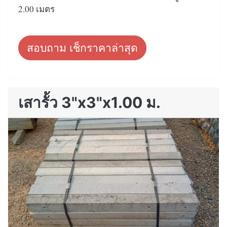
2.00 เมตร
สอบถาม เช็กราคาล่าสุด
เสารั้ว 3"x3"x1.00 ม.