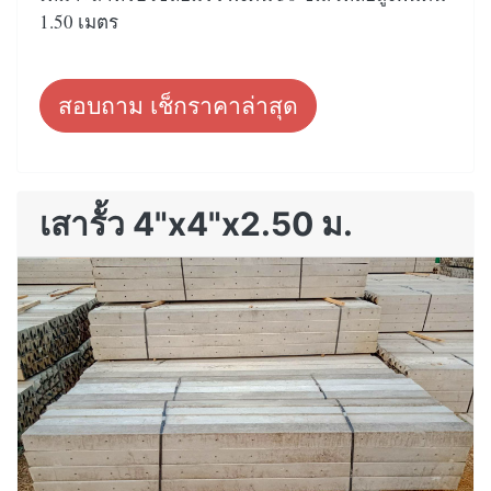
1.50 เมตร
สอบถาม เช็กราคาล่าสุด
เสารั้ว 4"x4"x2.50 ม.