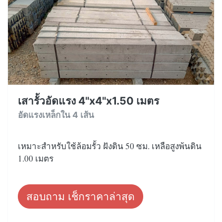
เสารั้วอัดแรง 4"x4"x1.50 เมตร
อัดแรงเหล็กใน 4 เส้น
เหมาะสำหรับใช้ล้อมรั้ว ฝังดิน 50 ซม. เหลือสูงพ้นดิน
1.00 เมตร
สอบถาม เช็กราคาล่าสุด