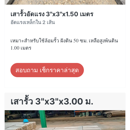
เสารั้วอัดแรง 3"x3"x1.50 เมตร
อัดแรงเหล็กใน 2 เส้น
เหมาะสำหรับใช้ล้อมรั้ว ฝังดิน 50 ซม. เหลือสูงพ้นดิน
1.00 เมตร
สอบถาม เช็กราคาล่าสุด
เสารั้ว 3"x3"x3.00 ม.