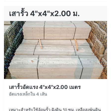
เสารั้ว 4"x4"x2.00 ม.
เสารั้วอัดแรง 4"x4"x2.00 เมตร
อัดแรงเหล็กใน 4 เส้น
เหมาะสำหรับใช้ล้อมรั้ว ฝังดิน 50 ซม. เหลือสูงพ้นดิน