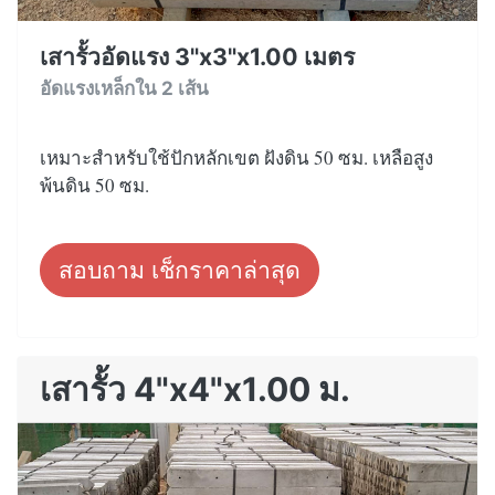
เสารั้วอัดแรง 3"x3"x1.00 เมตร
อัดแรงเหล็กใน 2 เส้น
เหมาะสำหรับใช้ปักหลักเขต ฝังดิน 50 ซม. เหลือสูง
พ้นดิน 50 ซม.
สอบถาม เช็กราคาล่าสุด
เสารั้ว 4"x4"x1.00 ม.