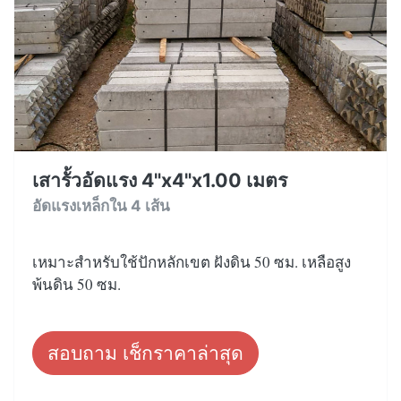
เสารั้วอัดแรง 4"x4"x1.00 เมตร
อัดแรงเหล็กใน 4 เส้น
เหมาะสำหรับใช้ปักหลักเขต ฝังดิน 50 ซม. เหลือสูง
พ้นดิน 50 ซม.
สอบถาม เช็กราคาล่าสุด