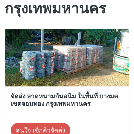
กรุงเทพมหานคร
จัดส่ง ลวดหนามกันสนิม ในพื้นที่ บางมด
เขตจอมทอง กรุงเทพมหานคร
สนใจ เช็กคิวจัดส่ง