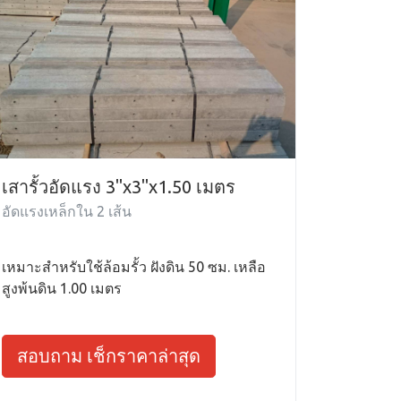
เสารั้วอัดแรง 3"x3"x1.50 เมตร
อัดแรงเหล็กใน 2 เส้น
เหมาะสำหรับใช้ล้อมรั้ว ฝังดิน 50 ซม. เหลือ
สูงพ้นดิน 1.00 เมตร
สอบถาม เช็กราคาล่าสุด