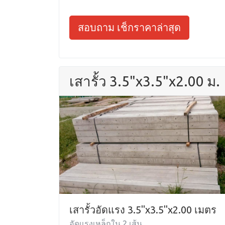
สอบถาม เช็กราคาล่าสุด
เสารั้ว 3.5"x3.5"x2.00 ม.
เสารั้วอัดแรง 3.5"x3.5"x2.00 เมตร
อัดแรงเหล็กใน 2 เส้น