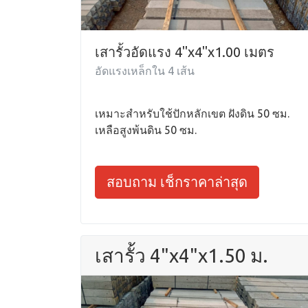
เสารั้วอัดแรง 4"x4"x1.00 เมตร
อัดแรงเหล็กใน 4 เส้น
เหมาะสำหรับใช้ปักหลักเขต ฝังดิน 50 ซม.
เหลือสูงพ้นดิน 50 ซม.
สอบถาม เช็กราคาล่าสุด
เสารั้ว 4"x4"x1.50 ม.