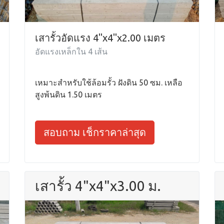
เสารั้วอัดแรง 4"x4"x2.00 เมตร
อัดแรงเหล็กใน 4 เส้น
เหมาะสำหรับใช้ล้อมรั้ว ฝังดิน 50 ซม. เหลือ
สูงพ้นดิน 1.50 เมตร
สอบถาม เช็กราคาล่าสุด
เสารั้ว 4"x4"x3.00 ม.