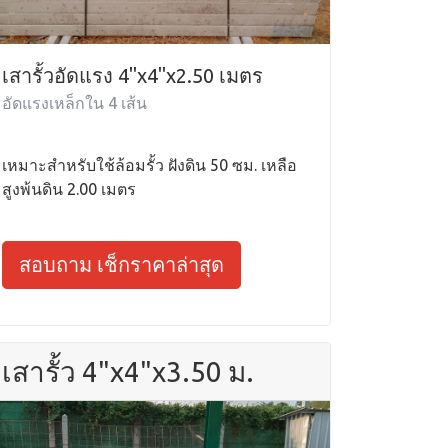
เสารั้วอัดแรง 4"x4"x2.50 เมตร
อัดแรงเหล็กใน 4 เส้น
เหมาะสำหรับใช้ล้อมรั้ว ฝังดิน 50 ซม. เหลือ
สูงพ้นดิน 2.00 เมตร
สอบถาม เช็กราคาล่าสุด
เสารั้ว 4"x4"x3.50 ม.