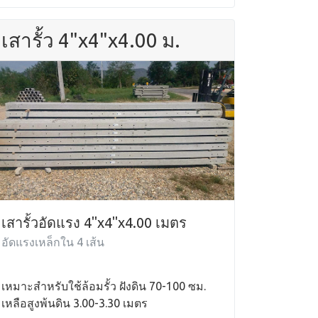
เสารั้ว 4"x4"x4.00 ม.
เสารั้วอัดแรง 4"x4"x4.00 เมตร
อัดแรงเหล็กใน 4 เส้น
เหมาะสำหรับใช้ล้อมรั้ว ฝังดิน 70-100 ซม.
เหลือสูงพ้นดิน 3.00-3.30 เมตร